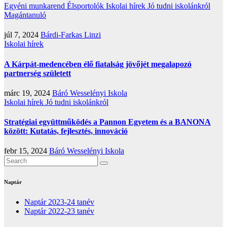
Egyéni munkarend
Élsportolók
Iskolai hírek
Jó tudni iskolánkról
Magántanuló
júl 7, 2024
Bárdi-Farkas Linzi
Iskolai hírek
A Kárpát-medencében élő fiatalság jövőjét megalapozó
partnerség született
márc 19, 2024
Báró Wesselényi Iskola
Iskolai hírek
Jó tudni iskolánkról
Stratégiai együttműködés a Pannon Egyetem és a BANONA
között: Kutatás, fejlesztés, innováció
febr 15, 2024
Báró Wesselényi Iskola
Naptár
Naptár 2023-24 tanév
Naptár 2022-23 tanév