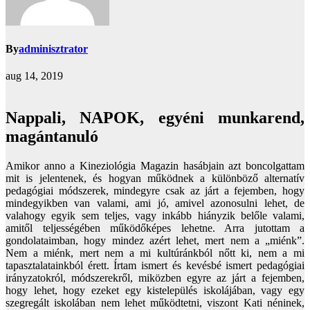
By
adminisztrator
aug 14, 2019
Nappali, NAPOK, egyéni munkarend,
magántanuló
Amikor anno a Kineziológia Magazin hasábjain azt boncolgattam
mit is jelentenek, és hogyan működnek a különböző alternatív
pedagógiai módszerek, mindegyre csak az járt a fejemben, hogy
mindegyikben van valami, ami jó, amivel azonosulni lehet, de
valahogy egyik sem teljes, vagy inkább hiányzik belőle valami,
amitől teljességében működőképes lehetne. Arra jutottam a
gondolataimban, hogy mindez azért lehet, mert nem a „miénk”.
Nem a miénk, mert nem a mi kultúránkból nőtt ki, nem a mi
tapasztalatainkból érett. Írtam ismert és kevésbé ismert pedagógiai
irányzatokról, módszerekről, miközben egyre az járt a fejemben,
hogy lehet, hogy ezeket egy kistelepülés iskolájában, vagy egy
szegregált iskolában nem lehet működtetni, viszont Kati néninek,