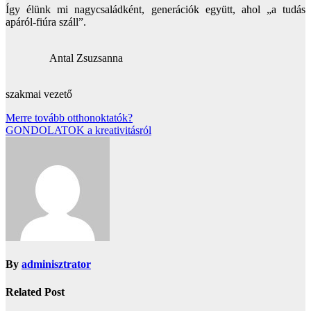
Így élünk mi nagycsaládként, generációk együtt, ahol „a tudás
apáról-fiúra száll”.
Antal Zsuzsanna
szakmai vezető
Bejegyzés
Merre tovább otthonoktatók?
GONDOLATOK a kreativitásról
navigáció
By
adminisztrator
Related Post