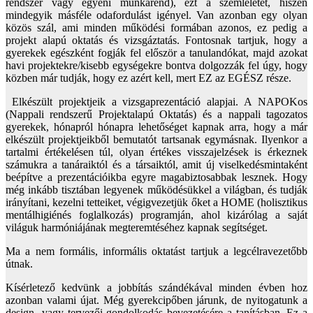
rendszer vagy egyéni munkarend), ezt a szemléletet, hiszen
mindegyik másféle odafordulást igényel. Van azonban egy olyan
közös szál, ami minden működési formában azonos, ez pedig a
projekt alapú oktatás és vizsgáztatás. Fontosnak tartjuk, hogy a
gyerekek egészként fogják fel először a tanulandókat, majd azokat
havi projektekre/kisebb egységekre bontva dolgozzák fel úgy, hogy
közben már tudják, hogy ez azért kell, mert EZ az EGÉSZ része.
Elkészült projektjeik a vizsgaprezentáció alapjai. A NAPOKos
(Nappali rendszerű Projektalapú Oktatás) és a nappali tagozatos
gyerekek, hónapról hónapra lehetőséget kapnak arra, hogy a már
elkészült projektjeikből bemutatót tartsanak egymásnak. Ilyenkor a
tartalmi értékelésen túl, olyan értékes visszajelzések is érkeznek
számukra a tanáraiktól és a társaiktól, amit új viselkedésmintaként
beépítve a prezentációikba egyre magabiztosabbak lesznek. Hogy
még inkább tisztában legyenek működésükkel a világban, és tudják
irányítani, kezelni tetteiket, végigvezetjük őket a HOME (holisztikus
mentálhigiénés foglalkozás) programján, ahol kizárólag a saját
világuk harmóniájának megteremtéséhez kapnak segítséget.
Ma a nem formális, informális oktatást tartjuk a legcélravezetőbb
útnak.
Kísérletező kedvünk a jobbítás szándékával minden évben hoz
azonban valami újat. Még gyerekcipőben járunk, de nyitogatunk a
design- vagy tervezői gondolkodás bevezetésére a tanításban. Ez a