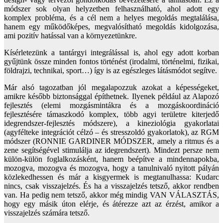
módszer sok olyan helyzetben felhasználható, ahol adott egy
komplex probléma, és a cél nem a helyes megoldás megtalálása,
hanem egy működőképes, megvalósítható megoldás kidolgozása,
ami pozitív hatással van a környezetünkre.
Kísérletezünk a tantárgyi integrálással is, ahol egy adott korban
gyűjtünk össze minden fontos történést (irodalmi, történelmi, fizikai,
földrajzi, technikai, sport…) így is az egészleges látásmódot segítve.
Már alsó tagozatban jól megalapozzuk azokat a képességeket,
amikre később biztonsággal építhetnek. Ilyenek például az Alapozó
fejlesztés (elemi mozgásmintákra és a mozgáskoordináció
fejlesztésére támaszkodó komplex, több agyi területre kiterjedő
idegrendszer-fejlesztés módszere), a kineziológia gyakorlatai
(agyfélteke integrációt célzó – és stresszoldó gyakorlatok), az RGM
módszer (RONNIE GARDINER MÓDSZER, amely a ritmus és a
zene segítségével stimulálja az idegrendszert). Mindezt persze nem
külön-külön foglalkozásként, hanem beépítve a mindennapokba,
mozogva, mozogva és mozogva, hogy a tanulnivaló nyitott pályán
közlekedhessen és már a kisgyermek is megtanulhassa: Kudarc
nincs, csak visszajelzés. És ha a visszajelzés tetsző, akkor rendben
van. Ha pedig nem tetsző, akkor még mindig VAN VÁLASZTÁS,
hogy egy másik úton elérje, és átérezze azt az érzést, amikor a
visszajelzés számára tetsző.