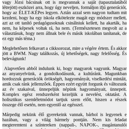
vagy Józsi bácsinak ott is megvannak a saját (tapasztalatából
létrejött) eszközei arra, hogy úgy neveljen, formáljon ifjú generációt,
hogy az ÉLET-KÉPes legyen. Aztán azzal sem nagyon tudtam mit
kezdeni, hogy ha egy iskola elkötelezte magát egy módszer mellett,
azt az ott tanító pedagógusoknak csinálniuk kellett, ha akarták, ha
nem, ha képesek voltak rá, ha nem. (Természetesen megvolt az a
választásuk, hogy nem állnak bele és másik iskolában tanítanak, de
ez egy más téma.)
Meglehetősen felkavart a cikksorozat, mire a végére értem. És akkor
jött a BWM. Nagy találkozás, új lehetőségek, nagy felelősség. És
belevágtunk!
Alapvetően abból indulunk ki, hogy magyarok vagyunk. Magyar
az anyanyelvünk, a gondolkodásunk, a kultúránk. Magunkban
hordozzuk generációk örökségét, hagyományát, viselkedési mintáit,
amik csak ránk jellemzőek. Éppen ezért együtt forgunk és változunk
az év szakaival, ünnepeljük népünk hagyományait, ünnepeit.
Komplex egész rendszerként kezeljük a nevelést, oktatást. A
holisztikus szemléletmódot tartjuk szem előtt, hiszen a részek
összege élő esetén, nem egyenlő az egésszel.
Márpedig nekünk élő gyerekeink vannak, bárhol is legyenek e
hazában, vagy a világ bármely pontján. Nem kis feladat
megteremteni a színtereken (nappali-, NAPOK-, magántanulói