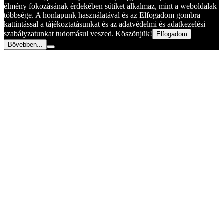
élmény fokozásának érdekében sütiket alkalmaz, mint a weboldalak
többsége. A honlapunk használatával és az Elfogadom gombra
kattintással a tájékoztatásunkat és az adatvédelmi és adatkezelési
szabályzatunkat tudomásul veszed. Köszönjük!
Elfogadom
Bővebben...