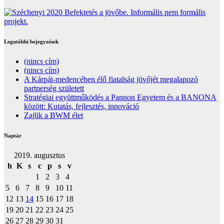
Legutóbbi bejegyzések
(nincs cím)
(nincs cím)
A Kárpát-medencében élő fiatalság jövőjét megalapozó
partnerség született
Stratégiai együttműködés a Pannon Egyetem és a BANONA
között: Kutatás, fejlesztés, innováció
Zajlik a BWM élet
Naptár
2019. augusztus
h
K
s
c
p
s
v
1
2
3
4
5
6
7
8
9
10
11
12
13
14
15
16
17
18
19
20
21
22
23
24
25
26
27
28
29
30
31