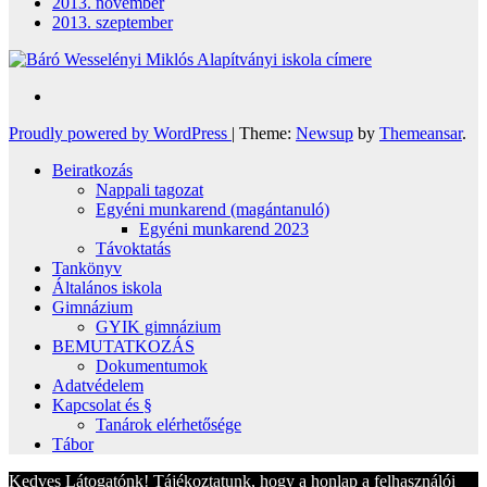
2013. november
2013. szeptember
Proudly powered by WordPress
|
Theme:
Newsup
by
Themeansar
.
Beiratkozás
Nappali tagozat
Egyéni munkarend (magántanuló)
Egyéni munkarend 2023
Távoktatás
Tankönyv
Általános iskola
Gimnázium
GYIK gimnázium
BEMUTATKOZÁS
Dokumentumok
Adatvédelem
Kapcsolat és §
Tanárok elérhetősége
Tábor
Kedves Látogatónk! Tájékoztatunk, hogy a honlap a felhasználói