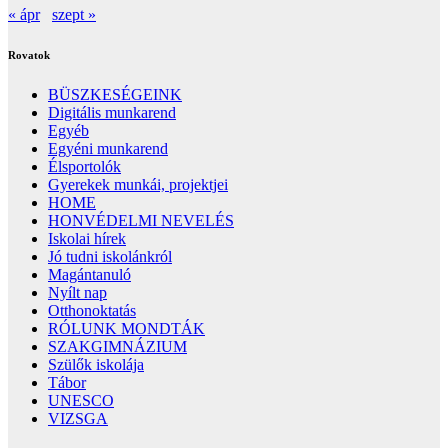
« ápr
szept »
Rovatok
BÜSZKESÉGEINK
Digitális munkarend
Egyéb
Egyéni munkarend
Élsportolók
Gyerekek munkái, projektjei
HOME
HONVÉDELMI NEVELÉS
Iskolai hírek
Jó tudni iskolánkról
Magántanuló
Nyílt nap
Otthonoktatás
RÓLUNK MONDTÁK
SZAKGIMNÁZIUM
Szülők iskolája
Tábor
UNESCO
VIZSGA