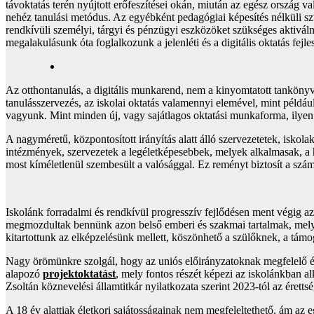
távoktatás terén nyújtott erőfeszítései okán, miután az egész ország v
nehéz tanulási metódus. Az egyébként pedagógiai képesítés nélküli szü
rendkívüli személyi, tárgyi és pénzügyi eszközöket szükséges aktiváln
megalakulásunk óta foglalkozunk a jelenléti és a digitális oktatás fejle
Az otthontanulás, a digitális munkarend, nem a kinyomtatott tankönyv 
tanulásszervezés, az iskolai oktatás valamennyi elemével, mint példáu
vagyunk. Mint minden új, vagy sajátlagos oktatási munkaforma, ilyen a 
A nagyméretű, központosított irányítás alatt álló szervezetetek, iskol
intézmények, szervezetek a legéletképesebbek, melyek alkalmasak, a 
most kíméletlenül szembesült a valósággal. Ez reményt biztosít a szám
Iskolánk forradalmi és rendkívül progresszív fejlődésen ment végig 
megmozdultak bennünk azon belső emberi és szakmai tartalmak, melyek
kitartottunk az elképzelésünk mellett, köszönhető a szülőknek, a tám
Nagy örömünkre szolgál, hogy az uniós előirányzatoknak megfelelő életh
alapozó
projektoktatást
, mely fontos részét képezi az iskolánkban a
Zsoltán köznevelési államtitkár nyilatkozata szerint 2023-tól az érett
A 18 év alattiak életkori sajátosságainak nem megfeleltethető, ám az e