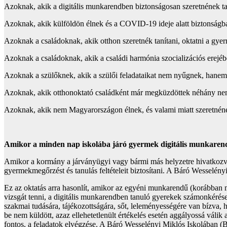
Azoknak, akik a digitális munkarendben biztonságosan szeretnének ta
Azoknak, akik külföldön élnek és a COVID-19 ideje alatt biztonságba
Azoknak a családoknak, akik otthon szeretnék tanítani, oktatni a gy
Azoknak a családoknak, akik a családi harmónia szocializációs erej
Azoknak a szülőknek, akik a szülői feladataikat nem nyűgnek, hanem s
Azoknak, akik otthonoktató családként már megküzdöttek néhány nem k
Azoknak, akik nem Magyarországon élnek, és valami miatt szeretnéne
Amikor a minden nap iskolába járó gyermek digitális munkarendb
Amikor a kormány a járványügyi vagy bármi más helyzetre hivatkozva el
gyermekmegőrzést és tanulás feltételeit biztosítani. A Báró Wesselény
Ez az oktatás arra hasonlít, amikor az egyéni munkarendű (korábban m
vizsgát tenni, a digitális munkarendben tanuló gyerekek számonkérése
szakmai tudására, tájékozottságára, sőt, leleményességére van bízva, 
be nem küldött, azaz ellehetetlenült értékelés esetén aggályossá váli
fontos, a feladatok elvégzése. A Báró Wesselényi Miklós Iskolában (B