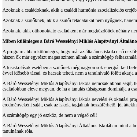
Azoknak a családoknak, akik a családi harmónia szocializációs erejéb
Azoknak a szülőknek, akik a szülői feladataikat nem nyűgnek, hanem 
Azoknak, akik otthonoktató családként már megküzdöttek néhány nem
Miben különleges a Báró Wesselényi Miklós Alapítványi Általáno
A program abban különleges, hogy már az általános iskola első osztályt
hiszen ők már egyrészt magas szinten állnak a számítógép felhasználá
A kisiskolások esetében a szülőnek még nagyon sok energiát kell bef
évvel idősebb társai, és hacsak teheti, nem a tanulnivaló fölött akarja 
A Báró Wesselényi Miklós Alapítványi Iskola nemcsak abban segít, hog
családokban eleve megvan, de ha a tanulás túlságosan dominálja a csal
A Báró Wesselényi Miklós Alapítványi Iskola nevelési és oktatási progra
eredményeként saját, csak az iskola tagjainak hozzáférhető, jól átteki
A számítógép egy jó eszköz, de nem a végső cél!
A Báró Wesselényi Miklós Alapítványi Általános Iskolában mind a bej
tanulnának róla.