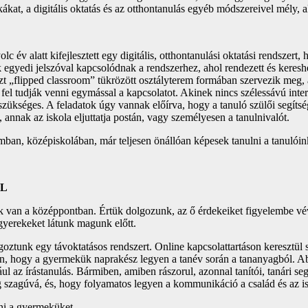
at, a digitális oktatás és az otthontanulás egyéb módszereivel mély, al
év alatt kifejlesztett egy digitális, otthontanulási oktatási rendszert,
k egyedi jelszóval kapcsolódnak a rendszerhez, ahol rendezett és keresh
részt „flipped classroom” tükrözött osztályterem formában szervezik meg, 
el tudják venni egymással a kapcsolatot. Akinek nincs szélessávú interne
zükséges. A feladatok úgy vannak előírva, hogy a tanuló szülői segítségge
annak az iskola eljuttatja postán, vagy személyesen a tanulnivalót.
ban, középiskolában, már teljesen önállóan képesek tanulni a tanulóin
UL
van a középpontban. Értük dolgozunk, az ő érdekeiket figyelembe véve
gyerekeket látunk magunk előtt.
ztunk egy távoktatásos rendszert. Online kapcsolattartáson keresztül 
ban, hogy a gyermekük naprakész legyen a tanév során a tananyagból. Ab
l az írástanulás. Bármiben, amiben rászorul, azonnal tanítói, tanári seg
ég szagúvá, és, hogy folyamatos legyen a kommunikáció a család és az is
ni a gyermeküket.