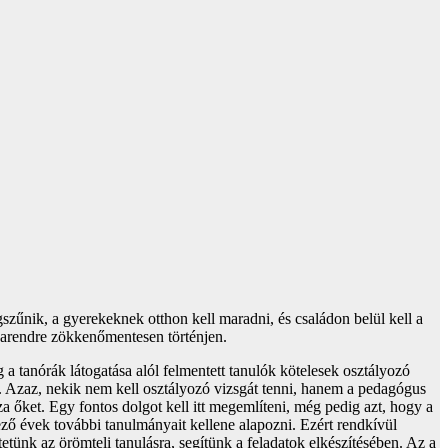
gszűnik, a gyerekeknek otthon kell maradni, és családon belül kell a
unkarendre zökkenőmentesen történjen.
 tanórák látogatása alól felmentett tanulók kötelesek osztályozó
n. Azaz, nekik nem kell osztályozó vizsgát tenni, hanem a pedagógus
a őket. Egy fontos dolgot kell itt megemlíteni, még pedig azt, hogy a
ező évek további tanulmányait kellene alapozni. Ezért rendkívül
ünk az örömteli tanulásra, segítünk a feladatok elkészítésében. Az a