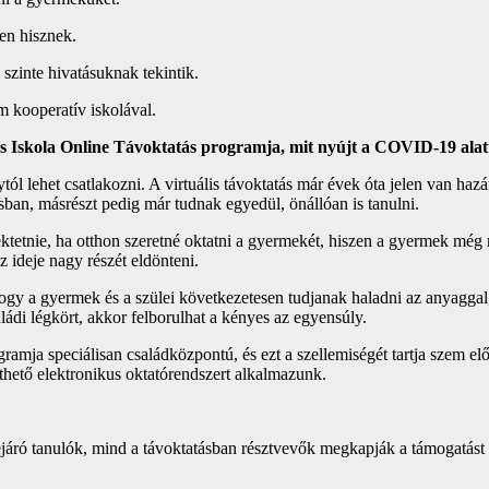
en hisznek.
szinte hivatásuknak tekintik.
 kooperatív iskolával.
s Iskola Online Távoktatás programja, mit nyújt a COVID-19 alat
ól lehet csatlakozni. A virtuális távoktatás már évek óta jelen van haz
sban, másrészt pedig már tudnak egyedül, önállóan is tanulni.
ektetnie, ha otthon szeretné oktatni a gyermekét, hiszen a gyermek mé
az ideje nagy részét eldönteni.
y a gyermek és a szülei következetesen tudjanak haladni az anyaggal, 
ádi légkört, akkor felborulhat a kényes az egyensúly.
mja speciálisan családközpontú, és ezt a szellemiségét tartja szem előtt
nthető elektronikus oktatórendszert alkalmazunk.
áró tanulók, mind a távoktatásban résztvevők megkapják a támogatást a