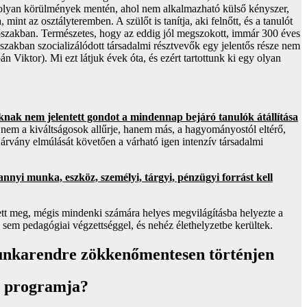
a olyan körülmények mentén, ahol nem alkalmazható külső kényszer,
int az osztályteremben. A szülőt is tanítja, aki felnőtt, és a tanulót
 időszakban. Természetes, hogy az eddig jól megszokott, immár 300 éves
dőszakban szocializálódott társadalmi résztvevők egy jelentős része nem
 Viktor). Mi ezt látjuk évek óta, és ezért tartottunk ki egy olyan
knak nem jelentett gondot a mindennap bejáró tanulók átállítása
nem a kiváltságosok allűrje, hanem más, a hagyományostól eltérő,
járvány elmúlását követően a várható igen intenzív társadalmi
nnyi munka, eszköz, személyi, tárgyi, pénzügyi forrást kell
tt meg, mégis mindenki számára helyes megvilágításba helyezte a
, sem pedagógiai végzettséggel, és nehéz élethelyzetbe kerültek.
s munkarendre zökkenőmentesen történjen
s programja?