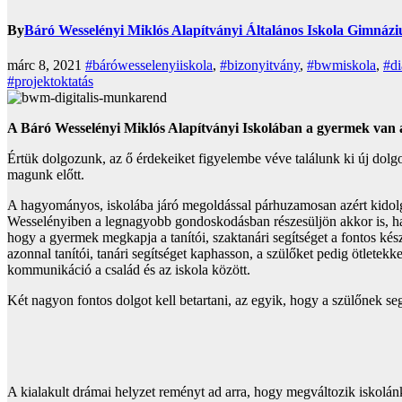
By
Báró Wesselényi Miklós Alapítványi Általános Iskola Gimnáz
márc 8, 2021
#bárówesselenyiiskola
,
#bizonyitvány
,
#bwmiskola
,
#di
#projektoktatás
A Báró Wesselényi Miklós Alapítványi Iskolában a gyermek van
Értük dolgozunk, az ő érdekeiket figyelembe véve találunk ki új dol
magunk előtt.
A hagyományos, iskolába járó megoldással párhuzamosan azért kidolgo
Wesselényiben a legnagyobb gondoskodásban részesüljön akkor is, ha 
hogy a gyermek megkapja a tanítói, szaktanári segítséget a fontos kész
azonnal tanítói, tanári segítséget kaphasson, a szülőket pedig ötletekk
kommunikáció a család és az iskola között.
Két nagyon fontos dolgot kell betartani, az egyik, hogy a szülőnek se
A kialakult drámai helyzet reményt ad arra, hogy megváltozik iskolá