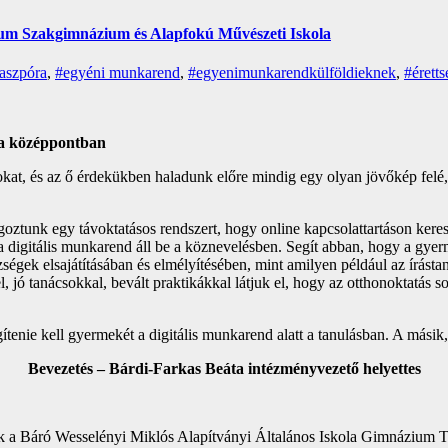
ium Szakgimnázium és Alapfokú Művészeti Iskola
aszpóra
,
#egyéni munkarend
,
#egyenimunkarendkülföldieknek
,
#éretts
 a középpontban
gokat, és az ő érdekükben haladunk előre mindig egy olyan jövőkép felé
ztunk egy távoktatásos rendszert, hogy online kapcsolattartáson kere
digitális munkarend áll be a köznevelésben. Segít abban, hogy a gyer
ségek elsajátításában és elmélyítésében, mint amilyen például az írásta
el, jó tanácsokkal, bevált praktikákkal látjuk el, hogy az otthonoktatás
gítenie kell gyermekét a digitális munkarend alatt a tanulásban. A más
Bevezetés – Bárdi-Farkas Beáta intézményvezető helyettes
nk a Báró Wesselényi Miklós Alapítványi Általános Iskola Gimnázium T