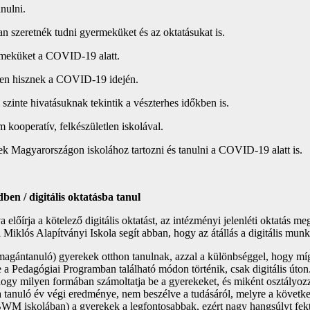
nulni.
n szeretnék tudni gyermeküket és az oktatásukat is.
ermeküket a COVID-19 alatt.
ében hisznek a COVID-19 idején.
zinte hivatásuknak tekintik a vészterhes időkben is.
ooperatív, felkészületlen iskolával.
k Magyarországon iskolához tartozni és tanulni a COVID-19 alatt is.
en / digitális oktatásba tanul
őírja a kötelező digitális oktatást, az intézményi jelenléti oktatás me
i Miklós Alapítványi Iskola segít abban, hogy az átállás a digitális m
agántanuló) gyerekek otthon tanulnak, azzal a különbséggel, hogy míg a
 a Pedagógiai Programban található módon történik, csak digitális úto
hogy milyen formában számoltatja be a gyerekeket, és miként osztályozz
k a tanuló év végi eredménye, nem beszélve a tudásáról, melyre a követk
WM iskolában) a gyerekek a legfontosabbak, ezért nagy hangsúlyt fektet