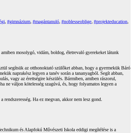
égi
,
#gimnázium
,
#magántanuló
,
#noblesseoblige
,
#projekteducation
,
, amiben mosolygó, vidám, boldog, életrevaló gyerekeket látunk
sztül segítsük az otthonoktató szülőket abban, hogy a gyermekük Báró
mekük naprakész legyen a tanév során a tananyagból. Segít abban,
nulás, vagy az érettségire készülés. Bármiben, amiben rászorul,
 soha ne váljon kötelesség szagúvá, és, hogy folyamatos legyen a
ik, a rendszeresség. Ha ez megvan, akkor nem lesz gond.
echnikum és Alapfokú Művészeti Iskola eddigi megítélése is a