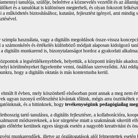
alamennyi tanulója, szülője, beleértve a köznevelés vezetőit és az állam
lőket és a tanulókat is különösen megterheli, és olyan fokozott felkés
i a működtetés biztosításához, kutatást, fejlesztést igényel, ami mindi
sztésével.
szimpla használata, vagy a digitális megoldások össze-vissza koncepció
l a számonkérés és értékelés különböző módjait alaposan kidolgozó tanít
digitális munkarend is, bizonytalanságot hordoz a gyakorlati alkalmazásn
aközpontok a legsérülékenyebbek, helyettük, a központi irányítás akadoz
helyi körülményeket figyelembe venni, önállóan szerveződni. Aki eddig 
unkra, hogy a digitális oktatás is más kontextusba kerül.
az elmúlt 8 évben, mely köszönhető elsősorban pont annak a meg nem ér
 ugyan iszonyú erőfeszítést kívántak tőlünk, mégis arra ösztökéltek m
ogatóinknak, és a hitünknek, hogy
tevékenységünk pedagógiailag mega
osszig tartó tanulásra, a digitális fejlesztésre, a kollaborációra, koop
lkalmazott módszereknek, a kor sürgetése miatt a szakmának sikerült el
ségin előtérbe kerülnek egyes tárgyak esetén a nagyobb kreativitást és 
gyéni munkarendűek, illetve az óralátogatások alól felmentettek esetén k