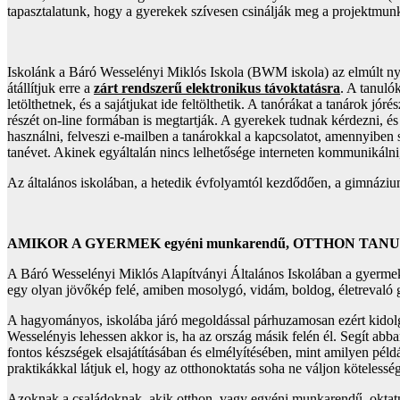
tapasztalatunk, hogy a gyerekek szívesen csinálják meg a projektmunkák
Iskolánk a Báró Wesselényi Miklós Iskola (BWM iskola) az elmúlt nyolc 
átállítjuk erre a
zárt rendszerű elektronikus távoktatásra
. A tanuló
letölthetnek, és a sajátjukat ide feltölthetik. A tanórákat a tanárok jó
részét on-line formában is megtartják. A gyerekek tudnak kérdezni, és f
használni, felveszi e-mailben a tanárokkal a kapcsolatot, amennyiben s
tanévet. Akinek egyáltalán nincs lelhetősége interneten kommunikálni, 
Az általános iskolában, a hetedik évfolyamtól kezdődően, a gimnázium
AMIKOR A GYERMEK egyéni munkarendű, OTTHON TAN
A Báró Wesselényi Miklós Alapítványi Általános Iskolában a gyermek 
egy olyan jövőkép felé, amiben mosolygó, vidám, boldog, életrevaló 
A hagyományos, iskolába járó megoldással párhuzamosan ezért kidolgo
Wesselényis lehessen akkor is, ha az ország másik felén él. Segít ab
fontos készségek elsajátításában és elmélyítésében, mint amilyen példáu
praktikákkal látjuk el, hogy az otthonoktatás soha ne váljon köteless
Azoknak a családoknak, akik otthon, vagy egyéni munkarendű, oktat