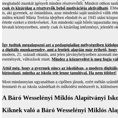
meghaladó munkát igényelt minden résztvevőtől. Mindezt otthon tanít
csak és kizárólag a résztvevők belső motivációja aktiválható
. Ebbe
is, aki gyermek, az öntanításra, azaz mindenki saját tanárává válik e
múltra tekintő Mária Terézia idejében elindult és az 1945 utáni közpon
értette ezeket a törekvéseket. Ám mindenki saját bőrén tapasztalta meg
hivatali környezetben, amely csak és kizárólag intézményi, jelenléti
Így tudtuk megalapozni azt a pedagógiailag mélységeiben kidolgo
a digitális munkarendre, ami a fentiek alapján már érthető, hogy
modern, 21. századi oktatás, ami jelen járványhelyzetben azonnali meg
események, változások miatt.
Mindez a köznevelést is meg fogja vál
Attól még, hogy a gyermek nincs az iskolában, a modern digitáli
biztosítani, mintha az iskola tele lenne tanulóval. Ha nem többet!
Most mindannyian ugyanabban a cipőben járunk, ezért méltán számíth
fenntartó és az iskola szándékait és működési módszerét is, különösen
A Báró Wesselényi Miklós Alapítványi Isko
Kiknek való a Báró Wesselényi Miklós Ala