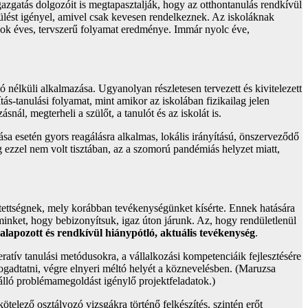
igazgatás dolgozóit is megtapasztalják, hogy az otthontanulás rendkívül
zülést igényel, amivel csak kevesen rendelkeznek. Az iskoláknak
g sok éves, tervszerű folyamat eredménye. Immár nyolc éve,
 nélküli alkalmazása. Ugyanolyan részletesen tervezett és kivitelezett
ás-tanulási folyamat, mint amikor az iskolában fizikailag jelen
ál, megterheli a szülőt, a tanulót és az iskolát is.
ása esetén gyors reagálásra alkalmas, lokális irányítású, önszerveződő
ezzel nem volt tisztában, az a szomorú pandémiás helyzet miatt,
tettségnek, mely korábban tevékenységünket kísérte. Ennek hatására
inket, hogy bebizonyítsuk, igaz úton járunk. Az, hogy rendületlenül
lapozott és rendkívül hiánypótló, aktuális tevékenység
.
eratív tanulási metódusokra, a vállalkozási kompetenciáik fejlesztésére
fogadtatni, végre elnyeri méltó helyét a köznevelésben. (Maruzsa
önálló problémamegoldást igénylő projektfeladatok.)
ötelező osztályozó vizsgákra történő felkészítés, szintén erőt