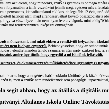
va, ami azt jelenti, hogy mindenki, szülő és gyermek is önmaga tanár
n a folyamatban a tanár vezetőként jelenik meg, egészen más a feladata, m
bben a permanens, kiapadhatatlanul ciklikus, de legalább 12 évig tartó
tosított hatalom alatt, majd a rendszerváltást követő posztszocialista i
, hogy „a vészhelyzet után nem olyan lesz a világunk, mint eddig”(Orbán
 oktatást tud rendszerszinten leképezni önmagának.
zott módszertant, ami miatt ebben a rendkívüli helyzetben iskolán
 miért nem is olyan egyszerű.
Bebizonyosodott, hogy az otthontanítás 
oldást jelenthet minden tanuló számára és igen nagy szükség lesz rá a 
tozatni, amire úgy tűnik, hogy egyedül a mi iskolánk felkészült.
s szervezet, és oktatásszervezés működtetéséhez ugyanúgy és
ugyana
atunk arra, hogy a megértés, habár sokkoló körülmények között érkeze
 azért is, mert a szülők nem rendelkeznek sem pedagógiai tapasztalattal
la segít abban, hogy az átállás a digitáli
pítványi Általános Iskola Online Távoktatá