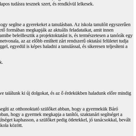
apos tudásra tesznek szert, és rendkívül lelkesek.
 hogy segítse a gyerekeket a tanulásban. Az iskola tanulóit egyszerűen
ető formában megkapják az aktuális feladataikat, amit innen
amibe beleillesztik a projektoktatást is, és természetesen a tanórák egy
tvonala, az az előbb említett zárt rendszerű oktatási felületet tudja
l, egyedül is képes haladni a tanulással, és sikeresen teljesíteni a
k.
 találunk ki új dolgokat, és az ő érdekükben haladunk előre mindig
segíti az otthonoktató szülőket abban, hogy a gyermekük Báró
ban, hogy a gyermek megkapja a tanítói, szaktanári segítséget a
ítséget kaphasson, a szülőket pedig ötletekkel, jó tanácsokkal, bevált
kola között.