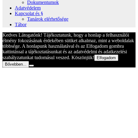
Dokumentumok
Adatvédelem
Kapcsolat és §
Tanárok elérhetősége
Tábor
Kedves Látogatónk! Tájékoztatunk, hogy a honlap a felhasználói
élmény fokozásának érdekében sütiket alkalmaz, mint a weboldalak
többsége. A honlapunk használatával és az Elfogadom gombra
kattintással a tájékoztatásunkat és az adatvédelmi és adatkezelési
szabályzatunkat tudomásul veszed. Köszönjük!
Elfogadom
Bővebben...