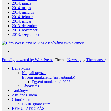
2014. június
2014. május
2014. március
2014. február
2014. január
2013. december
2013. november
2013. szeptember
Proudly powered by WordPress
|
Theme:
Newsup
by
Themeansar
.
Beiratkozás
Nappali tagozat
Egyéni munkarend (magántanuló)
Egyéni munkarend 2023
Távoktatás
Tankönyv
Általános iskola
Gimnázium
GYIK gimnázium
BEMUTATKOZÁS