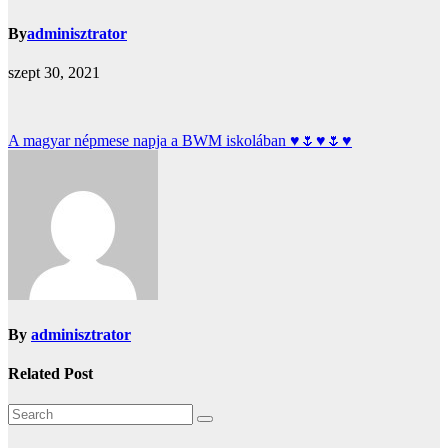
By
adminisztrator
szept 30, 2021
Bejegyzés
A magyar népmese napja a BWM iskolában ♥🌷♥🌷♥
navigáció
By
adminisztrator
Related Post