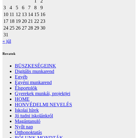
1
2
3
4
5
6
7
8
9
10
11
12
13
14
15
16
17
18
19
20
21
22
23
24
25
26
27
28
29
30
31
« júl
Rovatok
BÜSZKESÉGEINK
Digitális munkarend
Egyéb
Egyéni munkarend
Élsportolók
Gyerekek munkái, projektjei
HOME
HONVÉDELMI NEVELÉS
Iskolai hírek
Jó tudni iskolánkról
Magántanuló
Nyílt nap
Otthonoktatás
RÓLUNK MONDTÁK