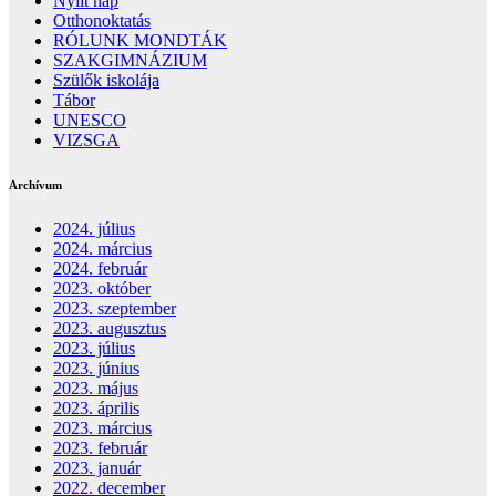
Nyílt nap
Otthonoktatás
RÓLUNK MONDTÁK
SZAKGIMNÁZIUM
Szülők iskolája
Tábor
UNESCO
VIZSGA
Archívum
2024. július
2024. március
2024. február
2023. október
2023. szeptember
2023. augusztus
2023. július
2023. június
2023. május
2023. április
2023. március
2023. február
2023. január
2022. december