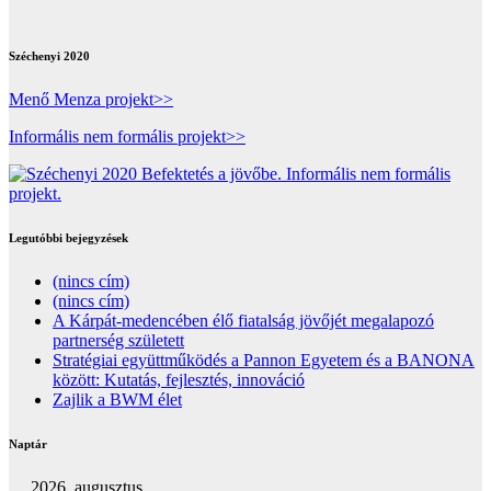
Széchenyi 2020
Menő Menza projekt>>
Informális nem formális projekt>>
Legutóbbi bejegyzések
(nincs cím)
(nincs cím)
A Kárpát-medencében élő fiatalság jövőjét megalapozó
partnerség született
Stratégiai együttműködés a Pannon Egyetem és a BANONA
között: Kutatás, fejlesztés, innováció
Zajlik a BWM élet
Naptár
2026. augusztus