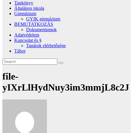
Tankönyv
Általános iskola
Gimnázium
GYIK gimnázium
BEMUTATKOZÁS
Dokumentumok
Adatvédelem
Kapcsolat és §
Tanárok elérhetősége
Tábor
file-
yIXrLlHydNuy3im3mmjL8c2J