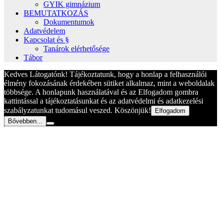
GYIK gimnázium
BEMUTATKOZÁS
Dokumentumok
Adatvédelem
Kapcsolat és §
Tanárok elérhetősége
Tábor
Kedves Látogatónk! Tájékoztatunk, hogy a honlap a felhasználói
élmény fokozásának érdekében sütiket alkalmaz, mint a weboldalak
többsége. A honlapunk használatával és az Elfogadom gombra
kattintással a tájékoztatásunkat és az adatvédelmi és adatkezelési
szabályzatunkat tudomásul veszed. Köszönjük!
Elfogadom
Bővebben...