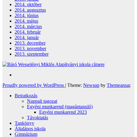
2014. október
2014. augusztus
2014. június
2014. május
2014. március
2014. február
2014. január
2013. december
2013. november
2013. szeptember
Proudly powered by WordPress
|
Theme:
Newsup
by
Themeansar
.
Beiratkozás
Nappali tagozat
Egyéni munkarend (magántanuló)
Egyéni munkarend 2023
Távoktatás
Tankönyv
Általános iskola
Gimnázium