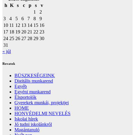
h
K
s
c
p
s
v
1
2
3
4
5
6
7
8
9
10
11
12
13
14
15
16
17
18
19
20
21
22
23
24
25
26
27
28
29
30
31
« júl
Rovatok
BÜSZKESÉGEINK
Digitális munkarend
Egyéb
Egyéni munkarend
Élsportolók
Gyerekek munkái, projektjei
HOME
HONVÉDELMI NEVELÉS
Iskolai hírek
Jó tudni iskolánkról
Magántanuló