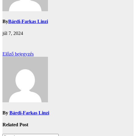
By
Bárdi-Farkas Linzi
júl 7, 2024
Bejegyzés
Előző bejegyzés
navigáció
By
Bárdi-Farkas Linzi
Related Post