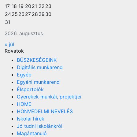
17
18
19
20
21
22
23
24
25
26
27
28
29
30
31
2026. augusztus
« júl
Rovatok
BÜSZKESÉGEINK
Digitális munkarend
Egyéb
Egyéni munkarend
Élsportolók
Gyerekek munkái, projektjei
HOME
HONVÉDELMI NEVELÉS
Iskolai hírek
Jó tudni iskolánkról
Magántanuló