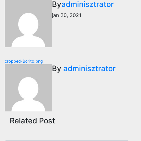
By
adminisztrator
jan 20, 2021
Bejegyzés
cropped-Borito.png
By
adminisztrator
navigáció
Related Post