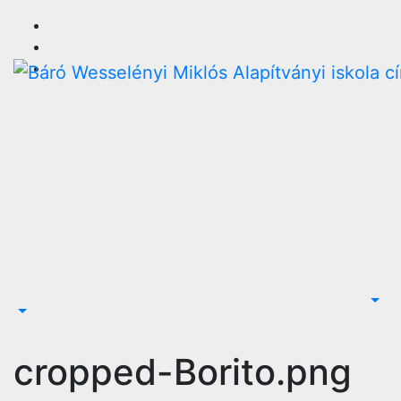
Skip
to
content
cropped-Borito.png