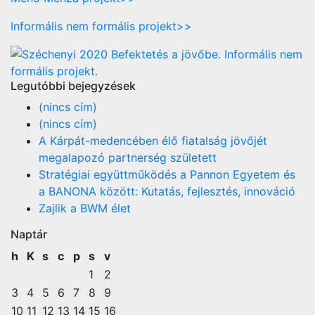
Informális nem formális projekt>>
Legutóbbi bejegyzések
(nincs cím)
(nincs cím)
A Kárpát-medencében élő fiatalság jövőjét
megalapozó partnerség született
Stratégiai együttműködés a Pannon Egyetem és
a BANONA között: Kutatás, fejlesztés, innováció
Zajlik a BWM élet
Naptár
h
K
s
c
p
s
v
1
2
3
4
5
6
7
8
9
10
11
12
13
14
15
16