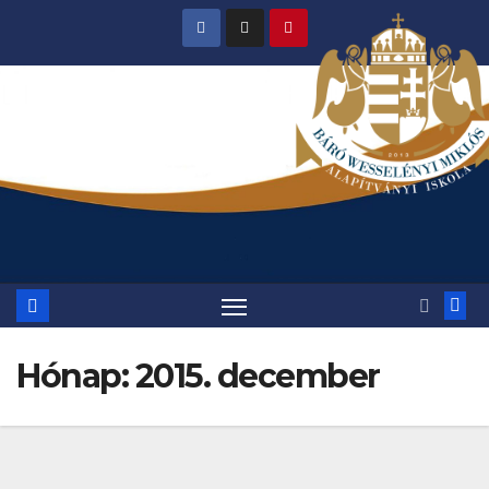
Skip
to
content
Hónap:
2015. december