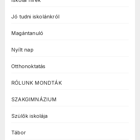
Iskolai hírek
Jó tudni iskolánkról
Magántanuló
Nyílt nap
Otthonoktatás
RÓLUNK MONDTÁK
SZAKGIMNÁZIUM
Szülők iskolája
Tábor