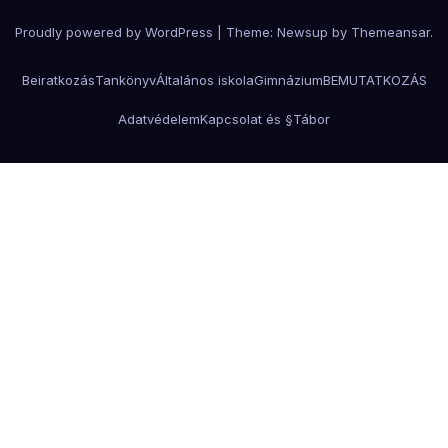
Proudly powered by WordPress
|
Theme:
Newsup
by
Themeansar
.
Beiratkozás
Tankönyv
Általános iskola
Gimnázium
BEMUTATKOZÁS
Adatvédelem
Kapcsolat és §
Tábor