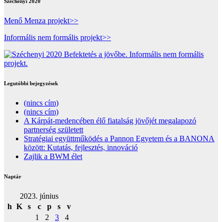
Széchenyi 2020
Menő Menza projekt>>
Informális nem formális projekt>>
Legutóbbi bejegyzések
(nincs cím)
(nincs cím)
A Kárpát-medencében élő fiatalság jövőjét megalapozó
partnerség született
Stratégiai együttműködés a Pannon Egyetem és a BANONA
között: Kutatás, fejlesztés, innováció
Zajlik a BWM élet
Naptár
2023. június
h
K
s
c
p
s
v
1
2
3
4