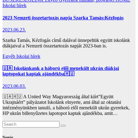
Iskolai hírek
2023 Nemzeti összetartozás napja Szarka Tamás:Kézfogás
2023.06.23.
Szarka Tamás, Kézfogás című dalával ünnepeltük együtt iskolánk
diákjaival a Nemzeti összetartozás napját 2023-ban is.
Egyéb
Iskolai hírek
🇺🇦 Iskolánkank a háború elől menekült ukrán diákjai
laptopokat kaptak ajándékba🇭🇺
2023.06.03.
🇺🇦🇭🇺 A United Way Magyarország által kiírt”Együtt
Ukrajnáért” pályázatot Iskolánk elnyerte, ami által az oktatási
intézményünkben tanuló, a háború elől menekült ukrán gyerekek,
HP ukrán billenyűzetes lapotopot kaptak ajándékba, amit…
Naptár