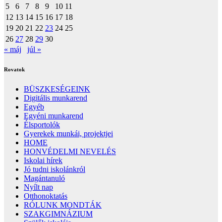
5
6
7
8
9
10
11
12
13
14
15
16
17
18
19
20
21
22
23
24
25
26
27
28
29
30
« máj
júl »
Rovatok
BÜSZKESÉGEINK
Digitális munkarend
Egyéb
Egyéni munkarend
Élsportolók
Gyerekek munkái, projektjei
HOME
HONVÉDELMI NEVELÉS
Iskolai hírek
Jó tudni iskolánkról
Magántanuló
Nyílt nap
Otthonoktatás
RÓLUNK MONDTÁK
SZAKGIMNÁZIUM