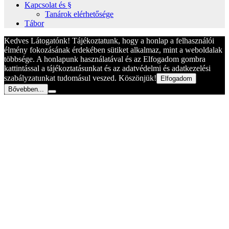
Kapcsolat és §
Tanárok elérhetősége
Tábor
Kedves Látogatónk! Tájékoztatunk, hogy a honlap a felhasználói
élmény fokozásának érdekében sütiket alkalmaz, mint a weboldalak
többsége. A honlapunk használatával és az Elfogadom gombra
kattintással a tájékoztatásunkat és az adatvédelmi és adatkezelési
szabályzatunkat tudomásul veszed. Köszönjük!
Elfogadom
Bővebben...