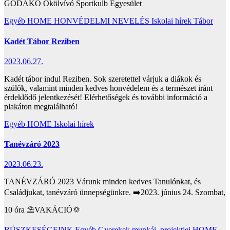
GODAKO Ökölvívó Sportkulb Egyesület
Egyéb
HOME
HONVÉDELMI NEVELÉS
Iskolai hírek
Tábor
Kadét Tábor Reziben
2023.06.27.
Kadét tábor indul Reziben. Sok szeretettel várjuk a diákok és
szülők, valamint minden kedves honvédelem és a természet iránt
érdeklődő jelentkezését! Elérhetőségek és további információ a
plakáton megtalálható!
Egyéb
HOME
Iskolai hírek
Tanévzáró 2023
2023.06.23.
TANÉVZÁRÓ 2023 Várunk minden kedves Tanulónkat, és
Családjukat, tanévzáró ünnepségünkre. ➡️2023. június 24. Szombat,
10 óra ⛱️VAKÁCIÓ🌞
BÜSZKESÉGEINK
Egyéb
Gyerekek munkái, projektjei
HOME