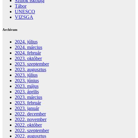
Szülők iskolája
Tábor
UNESCO
VIZSGA
Archívum
2024. július
2024. március
2024. február
2023. október
2023. szeptember
2023. augusztus
2023. július
2023. június
2023. május
2023. április
2023. március
2023. február
2023. január
2022. december
2022. november
2022. október
2022. szeptember
2022. augusztus