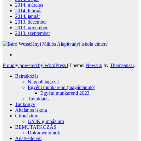
2014. március
2014. február
2014. január
2013. december
2013. november
2013. szeptember
Proudly powered by WordPress
|
Theme:
Newsup
by
Themeansar
.
Beiratkozás
Nappali tagozat
Egyéni munkarend (magántanuló)
Egyéni munkarend 2023
Távoktatás
Tankönyv
Általános iskola
Gimnázium
GYIK gimnázium
BEMUTATKOZÁS
Dokumentumok
Adatvédelem