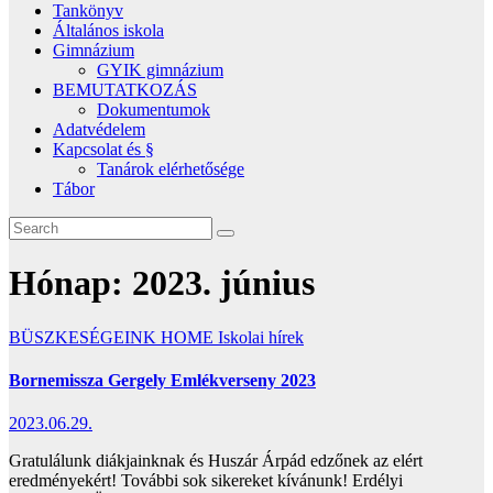
Tankönyv
Általános iskola
Gimnázium
GYIK gimnázium
BEMUTATKOZÁS
Dokumentumok
Adatvédelem
Kapcsolat és §
Tanárok elérhetősége
Tábor
Hónap:
2023. június
BÜSZKESÉGEINK
HOME
Iskolai hírek
Bornemissza Gergely Emlékverseny 2023
2023.06.29.
Gratulálunk diákjainknak és Huszár Árpád edzőnek az elért
eredményekért! További sok sikereket kívánunk! Erdélyi