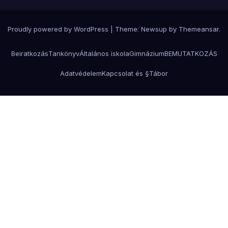
Proudly powered by WordPress
|
Theme:
Newsup
by
Themeansar
.
Beiratkozás
Tankönyv
Általános iskola
Gimnázium
BEMUTATKOZÁS
Adatvédelem
Kapcsolat és §
Tábor