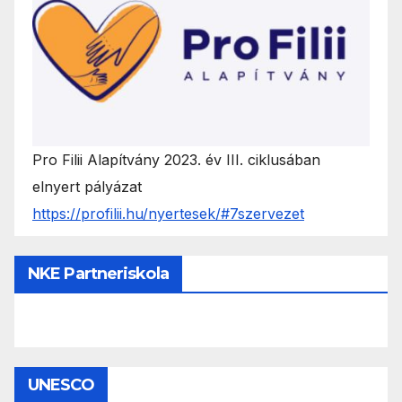
Pro Filii Alapítvány 2023. év III. ciklusában
elnyert pályázat
https://profilii.hu/nyertesek/#7szervezet
NKE Partneriskola
UNESCO