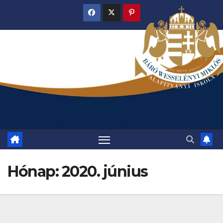
Skip
to
content
Hónap:
2020. június