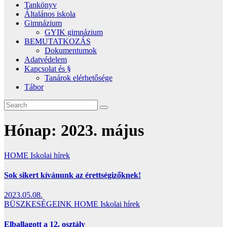
Tankönyv
Általános iskola
Gimnázium
GYIK gimnázium
BEMUTATKOZÁS
Dokumentumok
Adatvédelem
Kapcsolat és §
Tanárok elérhetősége
Tábor
Hónap:
2023. május
HOME
Iskolai hírek
Sok sikert kívánunk az érettségizőknek!
2023.05.08.
BÜSZKESÉGEINK
HOME
Iskolai hírek
Elballagott a 12. osztály