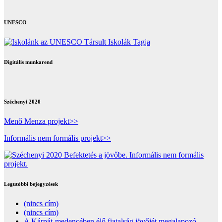
UNESCO
Digitális munkarend
Széchenyi 2020
Menő Menza projekt>>
Informális nem formális projekt>>
Legutóbbi bejegyzések
(nincs cím)
(nincs cím)
A Kárpát-medencében élő fiatalság jövőjét megalapozó