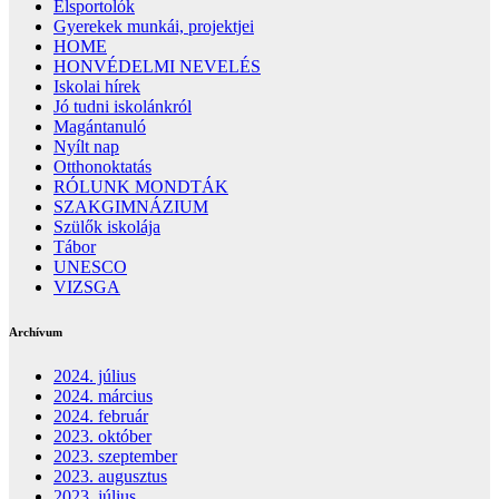
Élsportolók
Gyerekek munkái, projektjei
HOME
HONVÉDELMI NEVELÉS
Iskolai hírek
Jó tudni iskolánkról
Magántanuló
Nyílt nap
Otthonoktatás
RÓLUNK MONDTÁK
SZAKGIMNÁZIUM
Szülők iskolája
Tábor
UNESCO
VIZSGA
Archívum
2024. július
2024. március
2024. február
2023. október
2023. szeptember
2023. augusztus
2023. július