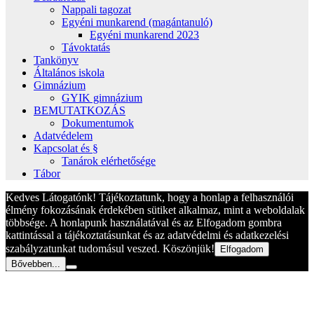
Nappali tagozat
Egyéni munkarend (magántanuló)
Egyéni munkarend 2023
Távoktatás
Tankönyv
Általános iskola
Gimnázium
GYIK gimnázium
BEMUTATKOZÁS
Dokumentumok
Adatvédelem
Kapcsolat és §
Tanárok elérhetősége
Tábor
Kedves Látogatónk! Tájékoztatunk, hogy a honlap a felhasználói
élmény fokozásának érdekében sütiket alkalmaz, mint a weboldalak
többsége. A honlapunk használatával és az Elfogadom gombra
kattintással a tájékoztatásunkat és az adatvédelmi és adatkezelési
szabályzatunkat tudomásul veszed. Köszönjük!
Elfogadom
Bővebben...