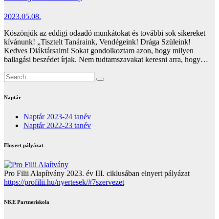
2023.05.08.
Köszönjük az eddigi odaadó munkátokat és további sok sikereket
kívánunk! „Tisztelt Tanáraink, Vendégeink! Drága Szüleink!
Kedves Diáktársaim! Sokat gondolkoztam azon, hogy milyen
ballagási beszédet írjak. Nem tudtamszavakat keresni arra, hogy…
Naptár
Naptár 2023-24 tanév
Naptár 2022-23 tanév
Elnyert pályázat
Pro Filii Alapítvány 2023. év III. ciklusában elnyert pályázat
https://profilii.hu/nyertesek/#7szervezet
NKE Partneriskola