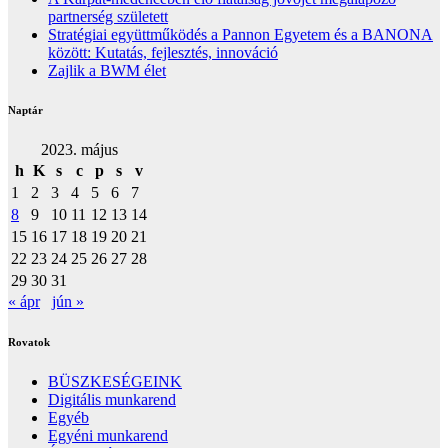
partnerség született
Stratégiai együttműködés a Pannon Egyetem és a BANONA
között: Kutatás, fejlesztés, innováció
Zajlik a BWM élet
Naptár
2023. május
h
K
s
c
p
s
v
1
2
3
4
5
6
7
8
9
10
11
12
13
14
15
16
17
18
19
20
21
22
23
24
25
26
27
28
29
30
31
« ápr
jún »
Rovatok
BÜSZKESÉGEINK
Digitális munkarend
Egyéb
Egyéni munkarend