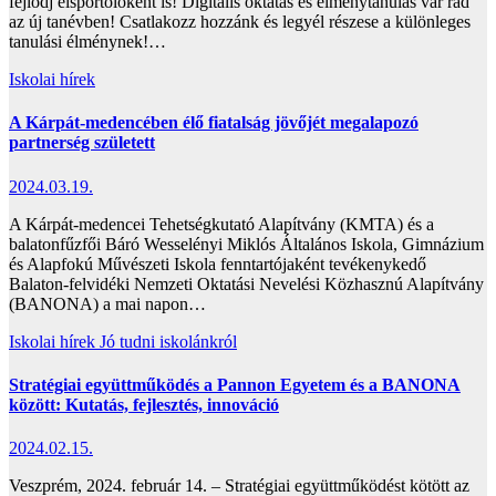
fejlődj élsportolóként is! Digitális oktatás és élménytanulás vár rád
az új tanévben! Csatlakozz hozzánk és legyél részese a különleges
tanulási élménynek!…
Iskolai hírek
A Kárpát-medencében élő fiatalság jövőjét megalapozó
partnerség született
2024.03.19.
A Kárpát-medencei Tehetségkutató Alapítvány (KMTA) és a
balatonfűzfői Báró Wesselényi Miklós Általános Iskola, Gimnázium
és Alapfokú Művészeti Iskola fenntartójaként tevékenykedő
Balaton-felvidéki Nemzeti Oktatási Nevelési Közhasznú Alapítvány
(BANONA) a mai napon…
Iskolai hírek
Jó tudni iskolánkról
Stratégiai együttműködés a Pannon Egyetem és a BANONA
között: Kutatás, fejlesztés, innováció
2024.02.15.
Veszprém, 2024. február 14. – Stratégiai együttműködést kötött az