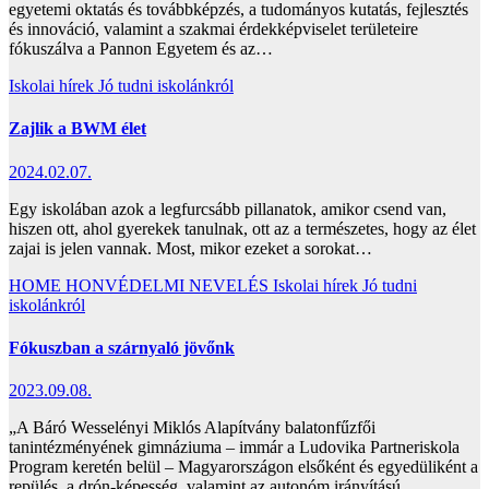
egyetemi oktatás és továbbképzés, a tudományos kutatás, fejlesztés
és innováció, valamint a szakmai érdekképviselet területeire
fókuszálva a Pannon Egyetem és az…
Iskolai hírek
Jó tudni iskolánkról
Zajlik a BWM élet
2024.02.07.
Egy iskolában azok a legfurcsább pillanatok, amikor csend van,
hiszen ott, ahol gyerekek tanulnak, ott az a természetes, hogy az élet
zajai is jelen vannak. Most, mikor ezeket a sorokat…
HOME
HONVÉDELMI NEVELÉS
Iskolai hírek
Jó tudni
iskolánkról
Fókuszban a szárnyaló jövőnk
2023.09.08.
„A Báró Wesselényi Miklós Alapítvány balatonfűzfői
tanintézményének gimnáziuma – immár a Ludovika Partneriskola
Program keretén belül – Magyarországon elsőként és egyedüliként a
repülés, a drón-képesség, valamint az autonóm irányítású