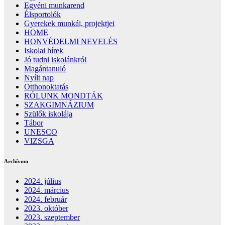
Egyéni munkarend
Élsportolók
Gyerekek munkái, projektjei
HOME
HONVÉDELMI NEVELÉS
Iskolai hírek
Jó tudni iskolánkról
Magántanuló
Nyílt nap
Otthonoktatás
RÓLUNK MONDTÁK
SZAKGIMNÁZIUM
Szülők iskolája
Tábor
UNESCO
VIZSGA
Archívum
2024. július
2024. március
2024. február
2023. október
2023. szeptember