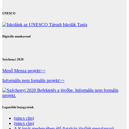
UNESCO
Digitális munkarend
Széchenyi 2020
Menő Menza projekt>>
Informális nem formális projekt>>
Legutóbbi bejegyzések
(nincs cím)
(nincs cím)
A Kárpát-medencében élő fiatalság jövőjét megalapozó