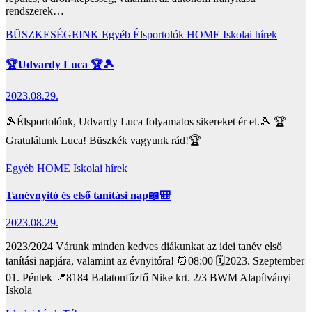
rendszerek…
BÜSZKESÉGEINK
Egyéb
Élsportolók
HOME
Iskolai hírek
🏆Udvardy Luca 🏆🎾
2023.08.29.
🎾Élsportolónk, Udvardy Luca folyamatos sikereket ér el.🎾 🏆
Gratulálunk Luca! Büszkék vagyunk rád!🏆
Egyéb
HOME
Iskolai hírek
Tanévnyitó és első tanítási nap📖🎒
2023.08.29.
2023/2024 Várunk minden kedves diákunkat az idei tanév első
tanítási napjára, valamint az évnyitóra! ⏰08:00 🗓2023. Szeptember
01. Péntek 📍8184 Balatonfűzfő Nike krt. 2/3 BWM Alapítványi
Iskola