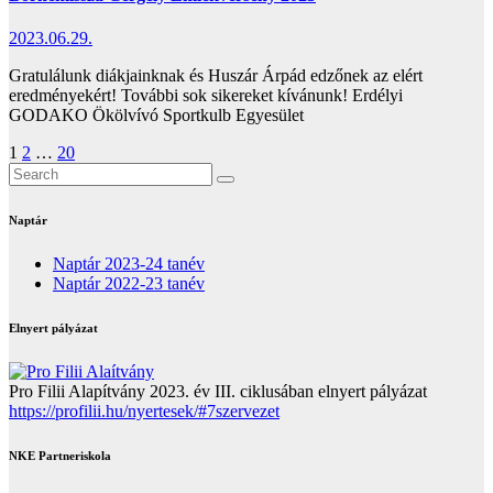
2023.06.29.
Gratulálunk diákjainknak és Huszár Árpád edzőnek az elért
eredményekért! További sok sikereket kívánunk! Erdélyi
GODAKO Ökölvívó Sportkulb Egyesület
Bejegyzések
1
2
…
20
lapozása
Naptár
Naptár 2023-24 tanév
Naptár 2022-23 tanév
Elnyert pályázat
Pro Filii Alapítvány 2023. év III. ciklusában elnyert pályázat
https://profilii.hu/nyertesek/#7szervezet
NKE Partneriskola