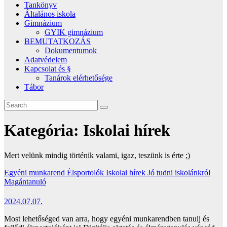
Tankönyv
Általános iskola
Gimnázium
GYIK gimnázium
BEMUTATKOZÁS
Dokumentumok
Adatvédelem
Kapcsolat és §
Tanárok elérhetősége
Tábor
Kategória:
Iskolai hírek
Mert velünk mindig történik valami, igaz, teszünk is érte ;)
Egyéni munkarend
Élsportolók
Iskolai hírek
Jó tudni iskolánkról
Magántanuló
2024.07.07.
Most lehetőséged van arra, hogy egyéni munkarendben tanulj és