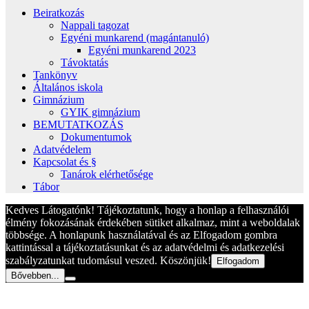
Beiratkozás
Nappali tagozat
Egyéni munkarend (magántanuló)
Egyéni munkarend 2023
Távoktatás
Tankönyv
Általános iskola
Gimnázium
GYIK gimnázium
BEMUTATKOZÁS
Dokumentumok
Adatvédelem
Kapcsolat és §
Tanárok elérhetősége
Tábor
Kedves Látogatónk! Tájékoztatunk, hogy a honlap a felhasználói
élmény fokozásának érdekében sütiket alkalmaz, mint a weboldalak
többsége. A honlapunk használatával és az Elfogadom gombra
kattintással a tájékoztatásunkat és az adatvédelmi és adatkezelési
szabályzatunkat tudomásul veszed. Köszönjük!
Elfogadom
Bővebben...