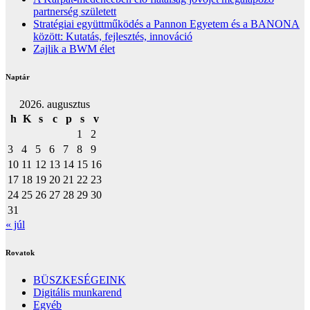
partnerség született
Stratégiai együttműködés a Pannon Egyetem és a BANONA
között: Kutatás, fejlesztés, innováció
Zajlik a BWM élet
Naptár
2026. augusztus
h
K
s
c
p
s
v
1
2
3
4
5
6
7
8
9
10
11
12
13
14
15
16
17
18
19
20
21
22
23
24
25
26
27
28
29
30
31
« júl
Rovatok
BÜSZKESÉGEINK
Digitális munkarend
Egyéb