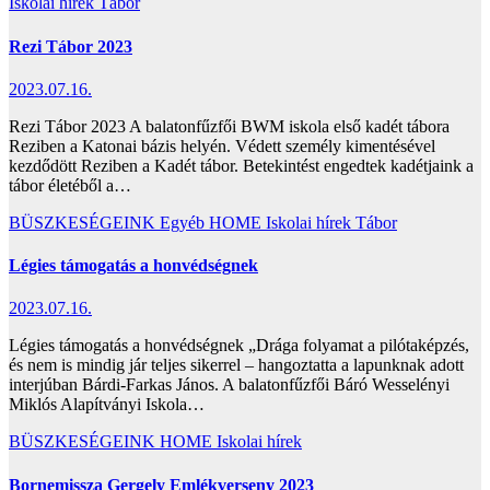
Iskolai hírek
Tábor
Rezi Tábor 2023
2023.07.16.
Rezi Tábor 2023 A balatonfűzfői BWM iskola első kadét tábora
Reziben a Katonai bázis helyén. Védett személy kimentésével
kezdődött Reziben a Kadét tábor. Betekintést engedtek kadétjaink a
tábor életéből a…
BÜSZKESÉGEINK
Egyéb
HOME
Iskolai hírek
Tábor
Légies támogatás a honvédségnek
2023.07.16.
Légies támogatás a honvédségnek „Drága folyamat a pilótaképzés,
és nem is mindig jár teljes sikerrel – hangoztatta a lapunknak adott
interjúban Bárdi-Farkas János. A balatonfűzfői Báró Wesselényi
Miklós Alapítványi Iskola…
BÜSZKESÉGEINK
HOME
Iskolai hírek
Bornemissza Gergely Emlékverseny 2023