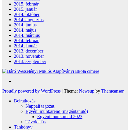
2015. február
2015. január
2014. október
2014. augusztus
2014. június
2014. május
2014. március
2014. február
2014. január
2013. december
2013. november
2013. szeptember
Proudly powered by WordPress
|
Theme:
Newsup
by
Themeansar
.
Beiratkozás
Nappali tagozat
Egyéni munkarend (magántanuló)
Egyéni munkarend 2023
Távoktatás
Tankönyv