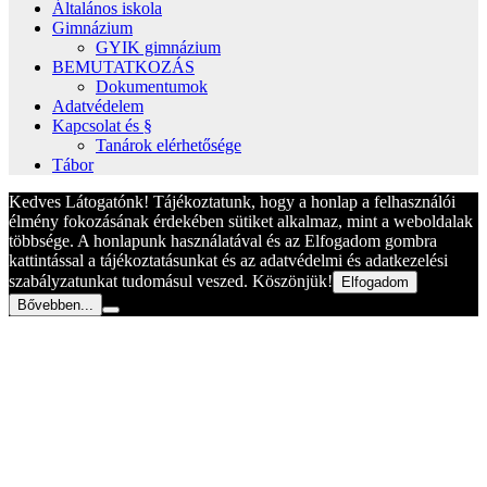
Általános iskola
Gimnázium
GYIK gimnázium
BEMUTATKOZÁS
Dokumentumok
Adatvédelem
Kapcsolat és §
Tanárok elérhetősége
Tábor
Kedves Látogatónk! Tájékoztatunk, hogy a honlap a felhasználói
élmény fokozásának érdekében sütiket alkalmaz, mint a weboldalak
többsége. A honlapunk használatával és az Elfogadom gombra
kattintással a tájékoztatásunkat és az adatvédelmi és adatkezelési
szabályzatunkat tudomásul veszed. Köszönjük!
Elfogadom
Bővebben...