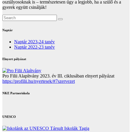
osztályosoknak is – természetesen úgy a legjobb, ha a szülő és a
gyerek együtt csinálják!
Naptár
Naptár 2023-24 tanév
Naptár 2022-23 tanév
Elnyert pályázat
Pro Filii Alapítvány 2023. év III. ciklusában elnyert pályázat
https://profilii.hu/nyertesek/#7szervezet
NKE Partneriskola
UNESCO