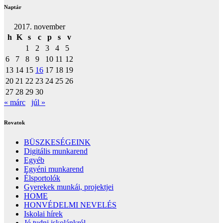
Naptár
2017. november
h
K
s
c
p
s
v
1
2
3
4
5
6
7
8
9
10
11
12
13
14
15
16
17
18
19
20
21
22
23
24
25
26
27
28
29
30
« márc
júl »
Rovatok
BÜSZKESÉGEINK
Digitális munkarend
Egyéb
Egyéni munkarend
Élsportolók
Gyerekek munkái, projektjei
HOME
HONVÉDELMI NEVELÉS
Iskolai hírek
Jó tudni iskolánkról