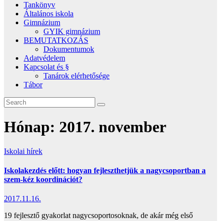
Tankönyv
Általános iskola
Gimnázium
GYIK gimnázium
BEMUTATKOZÁS
Dokumentumok
Adatvédelem
Kapcsolat és §
Tanárok elérhetősége
Tábor
Hónap:
2017. november
Iskolai hírek
Iskolakezdés előtt: hogyan fejleszthetjük a nagycsoportban a
szem-kéz koordinációt?
2017.11.16.
19 fejlesztő gyakorlat nagycsoportosoknak, de akár még első