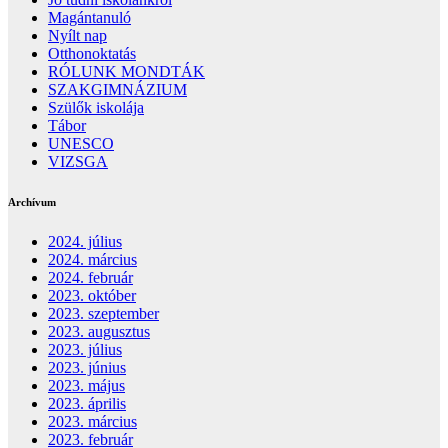
Magántanuló
Nyílt nap
Otthonoktatás
RÓLUNK MONDTÁK
SZAKGIMNÁZIUM
Szülők iskolája
Tábor
UNESCO
VIZSGA
Archívum
2024. július
2024. március
2024. február
2023. október
2023. szeptember
2023. augusztus
2023. július
2023. június
2023. május
2023. április
2023. március
2023. február