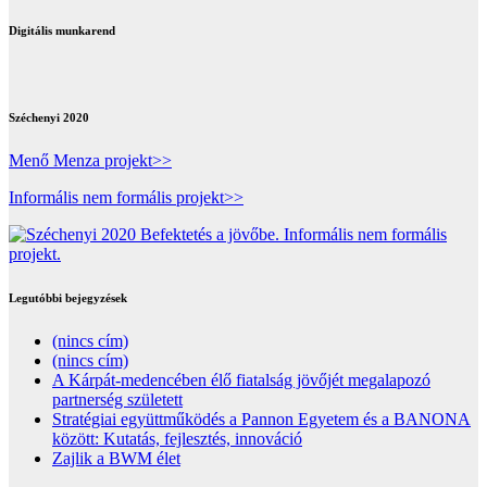
Digitális munkarend
Széchenyi 2020
Menő Menza projekt>>
Informális nem formális projekt>>
Legutóbbi bejegyzések
(nincs cím)
(nincs cím)
A Kárpát-medencében élő fiatalság jövőjét megalapozó
partnerség született
Stratégiai együttműködés a Pannon Egyetem és a BANONA
között: Kutatás, fejlesztés, innováció
Zajlik a BWM élet