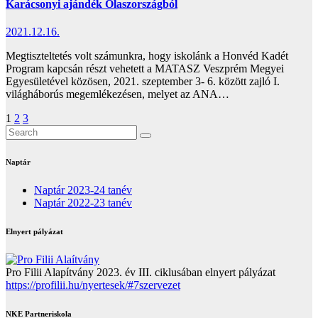
Karácsonyi ajándék Olaszországból
2021.12.16.
Megtiszteltetés volt számunkra, hogy iskolánk a Honvéd Kadét
Program kapcsán részt vehetett a MATASZ Veszprém Megyei
Egyesületével közösen, 2021. szeptember 3- 6. között zajló I.
világháborús megemlékezésen, melyet az ANA…
Bejegyzések
1
2
3
lapozása
Naptár
Naptár 2023-24 tanév
Naptár 2022-23 tanév
Elnyert pályázat
Pro Filii Alapítvány 2023. év III. ciklusában elnyert pályázat
https://profilii.hu/nyertesek/#7szervezet
NKE Partneriskola