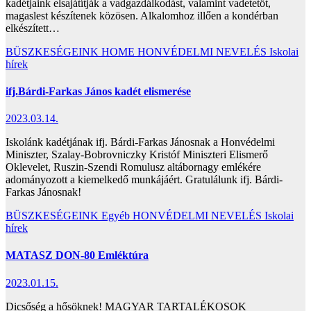
kadétjaink elsajátítják a vadgazdálkodást, valamint vadetetőt,
magaslest készítenek közösen. Alkalomhoz illően a kondérban
elkészített…
BÜSZKESÉGEINK
HOME
HONVÉDELMI NEVELÉS
Iskolai
hírek
ifj.Bárdi-Farkas János kadét elismerése
2023.03.14.
Iskolánk kadétjának ifj. Bárdi-Farkas Jánosnak a Honvédelmi
Miniszter, Szalay-Bobrovniczky Kristóf Miniszteri Elismerő
Oklevelet, Ruszin-Szendi Romulusz altábornagy emlékére
adományozott a kiemelkedő munkájáért. Gratulálunk ifj. Bárdi-
Farkas Jánosnak!
BÜSZKESÉGEINK
Egyéb
HONVÉDELMI NEVELÉS
Iskolai
hírek
MATASZ DON-80 Emléktúra
2023.01.15.
Dicsőség a hősöknek! MAGYAR TARTALÉKOSOK