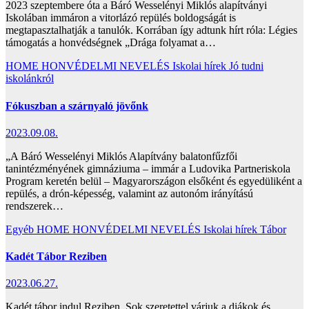
2023 szeptembere óta a Báró Wesselényi Miklós alapítványi
Iskolában immáron a vitorlázó repülés boldogságát is
megtapasztalhatják a tanulók. Korrában így adtunk hírt róla: Légies
támogatás a honvédségnek „Drága folyamat a…
HOME
HONVÉDELMI NEVELÉS
Iskolai hírek
Jó tudni
iskolánkról
Fókuszban a szárnyaló jövőnk
2023.09.08.
„A Báró Wesselényi Miklós Alapítvány balatonfűzfői
tanintézményének gimnáziuma – immár a Ludovika Partneriskola
Program keretén belül – Magyarországon elsőként és egyedüliként a
repülés, a drón-képesség, valamint az autonóm irányítású
rendszerek…
Egyéb
HOME
HONVÉDELMI NEVELÉS
Iskolai hírek
Tábor
Kadét Tábor Reziben
2023.06.27.
Kadét tábor indul Reziben. Sok szeretettel várjuk a diákok és