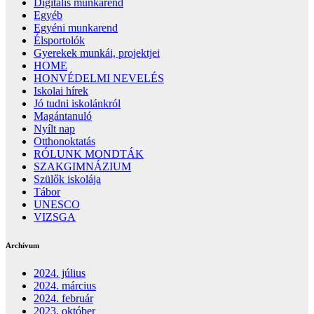
Digitális munkarend
Egyéb
Egyéni munkarend
Élsportolók
Gyerekek munkái, projektjei
HOME
HONVÉDELMI NEVELÉS
Iskolai hírek
Jó tudni iskolánkról
Magántanuló
Nyílt nap
Otthonoktatás
RÓLUNK MONDTÁK
SZAKGIMNÁZIUM
Szülők iskolája
Tábor
UNESCO
VIZSGA
Archívum
2024. július
2024. március
2024. február
2023. október