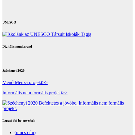
UNESCO
Digitális munkarend
Széchenyi 2020
Menő Menza projekt>>
Informális nem formális projekt>>
Legutóbbi bejegyzések
(nincs cím)