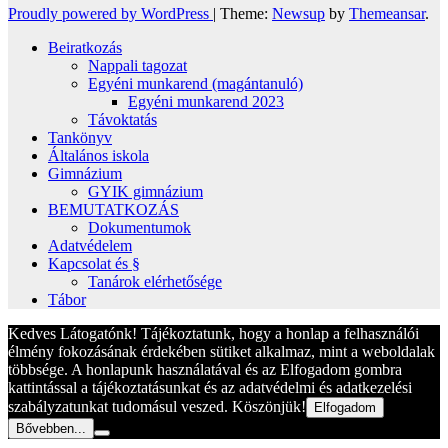
Proudly powered by WordPress
|
Theme:
Newsup
by
Themeansar
.
Beiratkozás
Nappali tagozat
Egyéni munkarend (magántanuló)
Egyéni munkarend 2023
Távoktatás
Tankönyv
Általános iskola
Gimnázium
GYIK gimnázium
BEMUTATKOZÁS
Dokumentumok
Adatvédelem
Kapcsolat és §
Tanárok elérhetősége
Tábor
Kedves Látogatónk! Tájékoztatunk, hogy a honlap a felhasználói
élmény fokozásának érdekében sütiket alkalmaz, mint a weboldalak
többsége. A honlapunk használatával és az Elfogadom gombra
kattintással a tájékoztatásunkat és az adatvédelmi és adatkezelési
szabályzatunkat tudomásul veszed. Köszönjük!
Elfogadom
Bővebben...