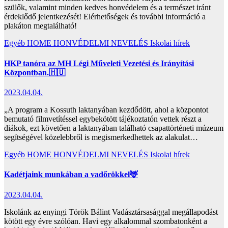
szülők, valamint minden kedves honvédelem és a természet iránt
érdeklődő jelentkezését! Elérhetőségek és további információ a
plakáton megtalálható!
Egyéb
HOME
HONVÉDELMI NEVELÉS
Iskolai hírek
HKP tanóra az MH Légi Műveleti Vezetési és Irányítási
Központban.🇭🇺
2023.04.04.
„A program a Kossuth laktanyában kezdődött, ahol a központot
bemutató filmvetítéssel egybekötött tájékoztatón vettek részt a
diákok, ezt követően a laktanyában található csapattörténeti múzeum
segítségével közelebbről is megismerkedhettek az alakulat…
Egyéb
HOME
HONVÉDELMI NEVELÉS
Iskolai hírek
Kadétjaink munkában a vadőrökkel🦌
2023.04.04.
Iskolánk az enyingi Török Bálint Vadásztársasággal megállapodást
kötött egy évre szólóan. Havi egy alkalommal szombatonként a