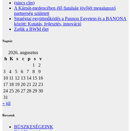
(nincs cím)
A Kárpát-medencében élő fiatalság jövőjét megalapozó
partnerség született
Stratégiai együttműködés a Pannon Egyetem és a BANONA
között: Kutatás, fejlesztés, innováció
Zajlik a BWM élet
Naptár
2026. augusztus
h
K
s
c
p
s
v
1
2
3
4
5
6
7
8
9
10
11
12
13
14
15
16
17
18
19
20
21
22
23
24
25
26
27
28
29
30
31
« júl
Rovatok
BÜSZKESÉGEINK