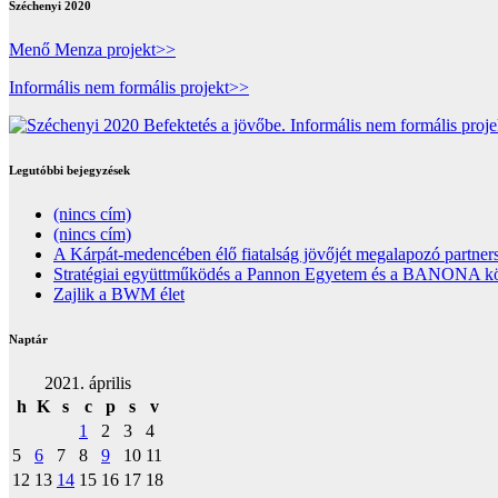
Széchenyi 2020
Menő Menza projekt>>
Informális nem formális projekt>>
Legutóbbi bejegyzések
(nincs cím)
(nincs cím)
A Kárpát-medencében élő fiatalság jövőjét megalapozó partners
Stratégiai együttműködés a Pannon Egyetem és a BANONA közöt
Zajlik a BWM élet
Naptár
2021. április
h
K
s
c
p
s
v
1
2
3
4
5
6
7
8
9
10
11
12
13
14
15
16
17
18