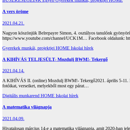
BÜSZKESÉGEINK
Egyéb
Gyerekek munkái, projektjei
HOME
A vers öröme
2021.04.21.
Nagyon köszönjük Belrepayre Simon, 4. osztályos tanulónk gyönyörű
https://www.youtube.com/channel/UCK1M…​ Facebook oldalunk: htt
Gyerekek munkái, projektjei
HOME
Iskolai hírek
A KIHÍVÁS TELJESÜLT- Mozdulj BWM!- Tekergő
2021.04.14.
A KIHÍVÁS II. (online) Mozdulj BWM!- Tekergő2021. április 5-11.
fotóikat, verseiket, melyekből most egy párat…
Digitális munkarend
HOME
Iskolai hírek
A matematika világnapja
2021.04.09.
Hivatalosan március 14-e a matematika világnapja, amit 2020-ban j