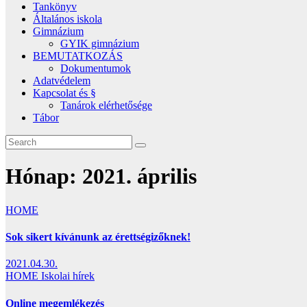
Tankönyv
Általános iskola
Gimnázium
GYIK gimnázium
BEMUTATKOZÁS
Dokumentumok
Adatvédelem
Kapcsolat és §
Tanárok elérhetősége
Tábor
Hónap:
2021. április
HOME
Sok sikert kívánunk az érettségizőknek!
2021.04.30.
HOME
Iskolai hírek
Online megemlékezés