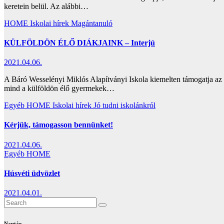
keretein belül. Az alábbi…
HOME
Iskolai hírek
Magántanuló
KÜLFÖLDÖN ÉLŐ DIÁKJAINK – Interjú
2021.04.06.
A Báró Wesselényi Miklós Alapítványi Iskola kiemelten támogatja az o
mind a külföldön élő gyermekek…
Egyéb
HOME
Iskolai hírek
Jó tudni iskolánkról
Kérjük, támogasson bennünket!
2021.04.06.
Egyéb
HOME
Húsvéti üdvözlet
2021.04.01.
Naptár