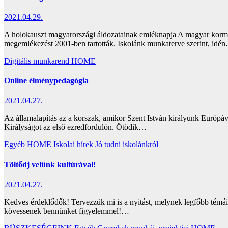
2021.04.29.
A holokauszt magyarországi áldozatainak emléknapja A magyar kormány
megemlékezést 2001-ben tartották. Iskolánk munkaterve szerint, idé
Digitális munkarend
HOME
Online élménypedagógia
2021.04.27.
Az államalapítás az a korszak, amikor Szent István királyunk Európáv
Királyságot az első ezredfordulón. Ötödik…
Egyéb
HOME
Iskolai hírek
Jó tudni iskolánkról
Töltődj velünk kultúrával!
2021.04.27.
Kedves érdeklődők! Tervezzük mi is a nyitást, melynek legfőbb témá
kövessenek bennünket figyelemmel!…