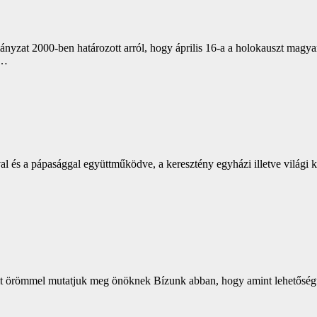
zat 2000-ben határozott arról, hogy április 16-a a holokauszt magyar
n…
al és a pápasággal együttműködve, a keresztény egyházi illetve világi 
it örömmel mutatjuk meg önöknek Bízunk abban, hogy amint lehetőségü