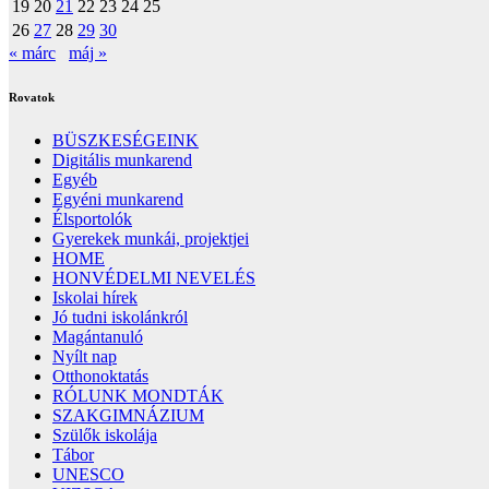
19
20
21
22
23
24
25
26
27
28
29
30
« márc
máj »
Rovatok
BÜSZKESÉGEINK
Digitális munkarend
Egyéb
Egyéni munkarend
Élsportolók
Gyerekek munkái, projektjei
HOME
HONVÉDELMI NEVELÉS
Iskolai hírek
Jó tudni iskolánkról
Magántanuló
Nyílt nap
Otthonoktatás
RÓLUNK MONDTÁK
SZAKGIMNÁZIUM
Szülők iskolája
Tábor
UNESCO