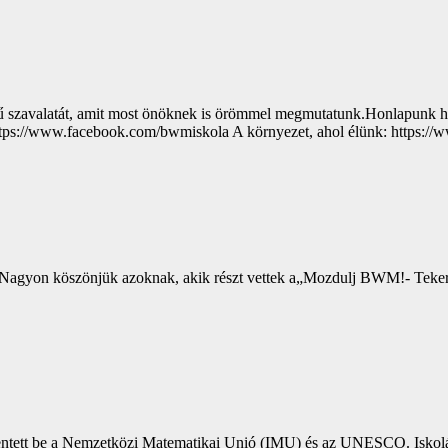
 szavalatát, amit most önöknek is örömmel megmutatunk.Honlapunk ha
ps://www.facebook.com/bwmiskola​ A környezet, ahol élünk: https:
 Nagyon köszönjük azoknak, akik részt vettek a„Mozdulj BWM!- Teke
elentett be a Nemzetközi Matematikai Unió (IMU) és az UNESCO. Iskol