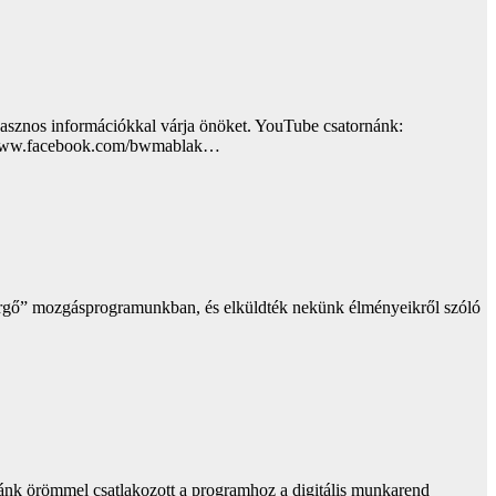
sznos információkkal várja önöket. YouTube csatornánk:
//www.facebook.com/bwmablak​…
rgő” mozgásprogramunkban, és elküldték nekünk élményeikről szóló
ánk örömmel csatlakozott a programhoz a digitális munkarend