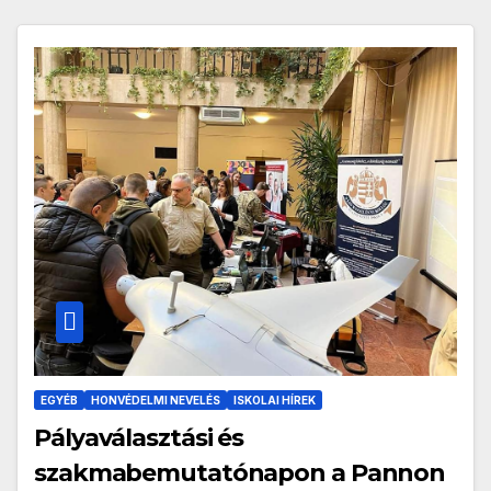
EGYÉB
HONVÉDELMI NEVELÉS
ISKOLAI HÍREK
Pályaválasztási és
szakmabemutatónapon a Pannon