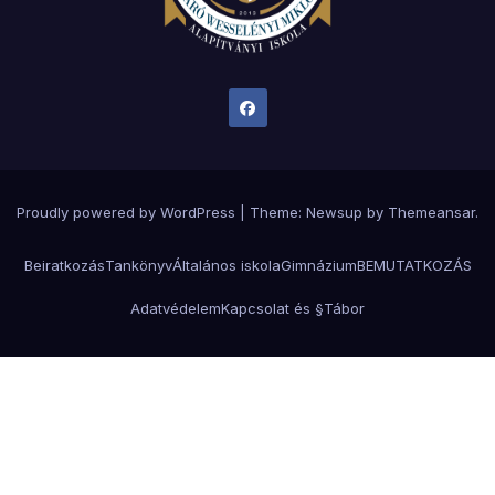
Proudly powered by WordPress
|
Theme:
Newsup
by
Themeansar
.
Beiratkozás
Tankönyv
Általános iskola
Gimnázium
BEMUTATKOZÁS
Adatvédelem
Kapcsolat és §
Tábor