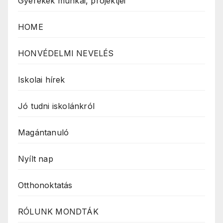
Gyerekek munkái, projektjei
HOME
HONVÉDELMI NEVELÉS
Iskolai hírek
Jó tudni iskolánkról
Magántanuló
Nyílt nap
Otthonoktatás
RÓLUNK MONDTÁK