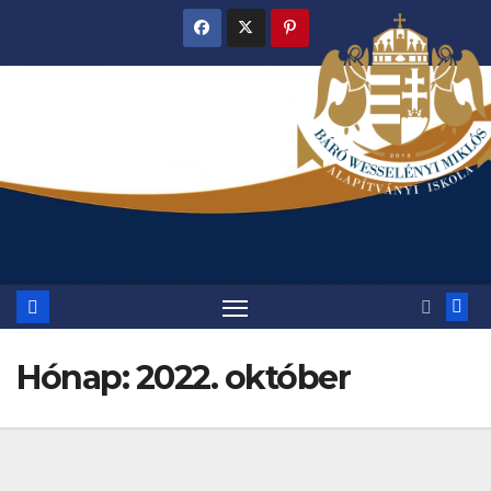
Skip
to
content
Hónap:
2022. október