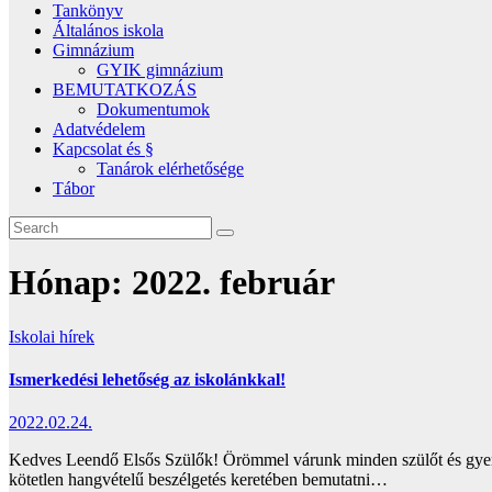
Tankönyv
Általános iskola
Gimnázium
GYIK gimnázium
BEMUTATKOZÁS
Dokumentumok
Adatvédelem
Kapcsolat és §
Tanárok elérhetősége
Tábor
Hónap:
2022. február
Iskolai hírek
Ismerkedési lehetőség az iskolánkkal!
2022.02.24.
Kedves Leendő Elsős Szülők! Örömmel várunk minden szülőt és gyerme
kötetlen hangvételű beszélgetés keretében bemutatni…