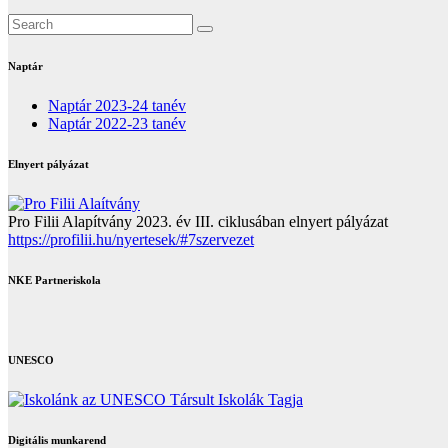
Naptár
Naptár 2023-24 tanév
Naptár 2022-23 tanév
Elnyert pályázat
Pro Filii Alapítvány 2023. év III. ciklusában elnyert pályázat
https://profilii.hu/nyertesek/#7szervezet
NKE Partneriskola
UNESCO
Digitális munkarend