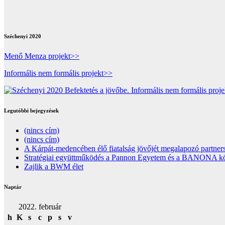
Széchenyi 2020
Menő Menza projekt>>
Informális nem formális projekt>>
Legutóbbi bejegyzések
(nincs cím)
(nincs cím)
A Kárpát-medencében élő fiatalság jövőjét megalapozó partners
Stratégiai együttműködés a Pannon Egyetem és a BANONA közöt
Zajlik a BWM élet
Naptár
2022. február
h
K
s
c
p
s
v