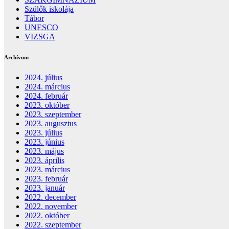
Szülők iskolája
Tábor
UNESCO
VIZSGA
Archívum
2024. július
2024. március
2024. február
2023. október
2023. szeptember
2023. augusztus
2023. július
2023. június
2023. május
2023. április
2023. március
2023. február
2023. január
2022. december
2022. november
2022. október
2022. szeptember