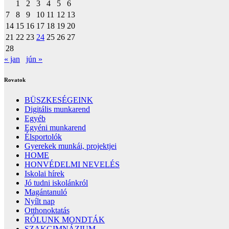
1
2
3
4
5
6
7
8
9
10
11
12
13
14
15
16
17
18
19
20
21
22
23
24
25
26
27
28
« jan
jún »
Rovatok
BÜSZKESÉGEINK
Digitális munkarend
Egyéb
Egyéni munkarend
Élsportolók
Gyerekek munkái, projektjei
HOME
HONVÉDELMI NEVELÉS
Iskolai hírek
Jó tudni iskolánkról
Magántanuló
Nyílt nap
Otthonoktatás
RÓLUNK MONDTÁK
SZAKGIMNÁZIUM