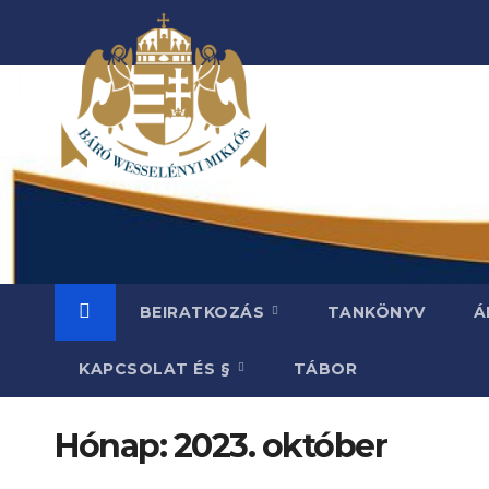
Skip
to
content
BEIRATKOZÁS
TANKÖNYV
Á
KAPCSOLAT ÉS §
TÁBOR
Hónap:
2023. október