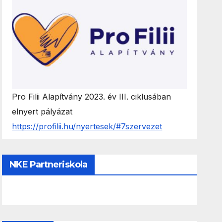
Pro Filii Alapítvány 2023. év III. ciklusában
elnyert pályázat
https://profilii.hu/nyertesek/#7szervezet
NKE Partneriskola