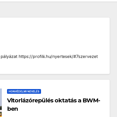
t pályázat https://profilii.hu/nyertesek/#7szervezet
HONVÉDELMI NEVELÉS
Vitorlázórepülés oktatás a BWM-
ben