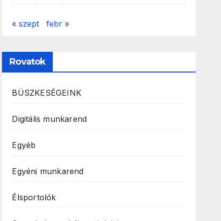
« szept
febr »
Rovatok
BÜSZKESÉGEINK
Digitális munkarend
Egyéb
Egyéni munkarend
Élsportolók