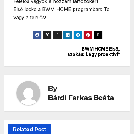
Felelős vagyok a hozzám tartozókért
Első lecke a BWM HOME programban: Te
vagy a felelős!
BWM HOME Első
Bejegyzés
szokás: Légy proaktív!
navigáció
By
Bárdi Farkas Beáta
Related Post