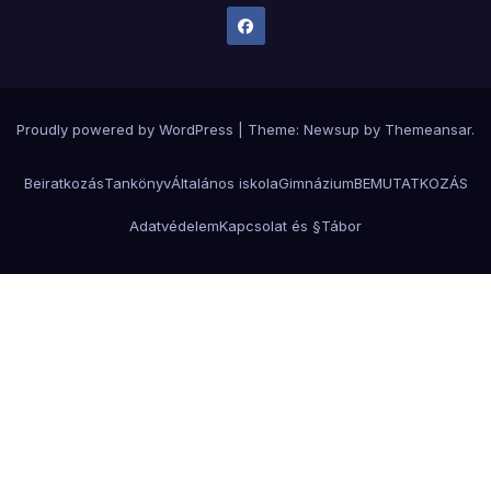
Proudly powered by WordPress
|
Theme:
Newsup
by
Themeansar
.
Beiratkozás
Tankönyv
Általános iskola
Gimnázium
BEMUTATKOZÁS
Adatvédelem
Kapcsolat és §
Tábor