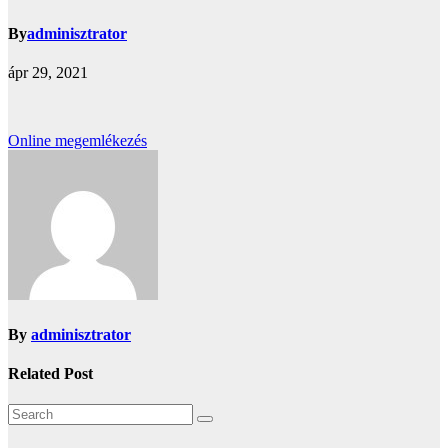
By
adminisztrator
ápr 29, 2021
Bejegyzés
Online megemlékezés
navigáció
By
adminisztrator
Related Post