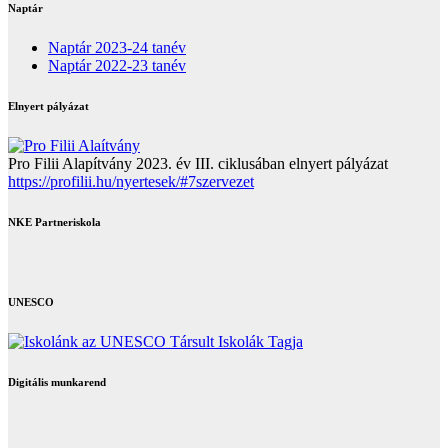
Naptár
Naptár 2023-24 tanév
Naptár 2022-23 tanév
Elnyert pályázat
Pro Filii Alapítvány 2023. év III. ciklusában elnyert pályázat
https://profilii.hu/nyertesek/#7szervezet
NKE Partneriskola
UNESCO
Digitális munkarend