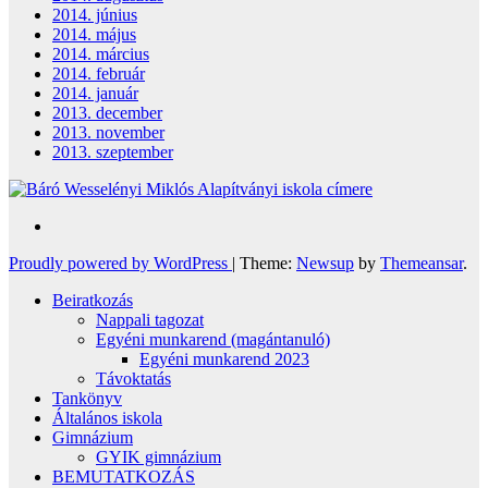
2014. június
2014. május
2014. március
2014. február
2014. január
2013. december
2013. november
2013. szeptember
Proudly powered by WordPress
|
Theme:
Newsup
by
Themeansar
.
Beiratkozás
Nappali tagozat
Egyéni munkarend (magántanuló)
Egyéni munkarend 2023
Távoktatás
Tankönyv
Általános iskola
Gimnázium
GYIK gimnázium
BEMUTATKOZÁS