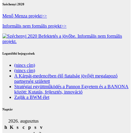
Széchenyi 2020
Menő Menza projekt>>
Informális nem formális projekt>>
Legutóbbi bejegyzések
(nincs cím)
(nincs cím)
A Kárpát-medencében élő fiatalság jövőjét megalapozó
partnerség született
Stratégiai együttműködés a Pannon Egyetem és a BANONA
között: Kutatás, fejlesztés, innováció
Zajlik a BWM élet
Naptár
2026. augusztus
h
K
s
c
p
s
v