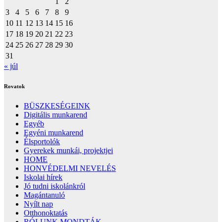
1
2
3
4
5
6
7
8
9
10
11
12
13
14
15
16
17
18
19
20
21
22
23
24
25
26
27
28
29
30
31
« júl
Rovatok
BÜSZKESÉGEINK
Digitális munkarend
Egyéb
Egyéni munkarend
Élsportolók
Gyerekek munkái, projektjei
HOME
HONVÉDELMI NEVELÉS
Iskolai hírek
Jó tudni iskolánkról
Magántanuló
Nyílt nap
Otthonoktatás
RÓLUNK MONDTÁK