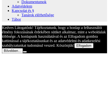
Dokumentumok
Adatvédelem
Kapcsolat és §
Tanárok elérhetősége
Tábor
Kedves Látogatónk! Tájékoztatunk, hogy a honlap a felhasználói
élmény fokozásának érdekében sütiket alkalmaz, mint a weboldalak
többsége. A honlapunk használatával és az Elfogadom gombra
kattintással a tájékoztatásunkat és az adatvédelmi és adatkezelési
szabályzatunkat tudomásul veszed. Köszönjük!
Elfogadom
Bővebben...