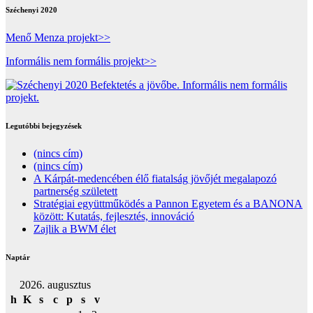
Széchenyi 2020
Menő Menza projekt>>
Informális nem formális projekt>>
Legutóbbi bejegyzések
(nincs cím)
(nincs cím)
A Kárpát-medencében élő fiatalság jövőjét megalapozó
partnerség született
Stratégiai együttműködés a Pannon Egyetem és a BANONA
között: Kutatás, fejlesztés, innováció
Zajlik a BWM élet
Naptár
2026. augusztus
h
K
s
c
p
s
v