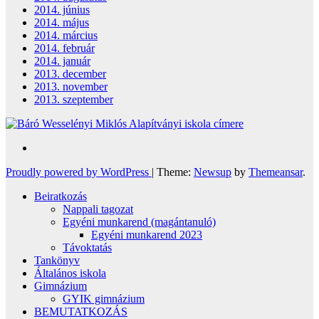
2014. június
2014. május
2014. március
2014. február
2014. január
2013. december
2013. november
2013. szeptember
Proudly powered by WordPress
|
Theme:
Newsup
by
Themeansar
.
Beiratkozás
Nappali tagozat
Egyéni munkarend (magántanuló)
Egyéni munkarend 2023
Távoktatás
Tankönyv
Általános iskola
Gimnázium
GYIK gimnázium
BEMUTATKOZÁS