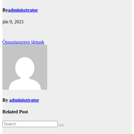
By
adminisztrator
jún 9, 2021
Bejegyzés
Ópusztaszeren jártunk
navigáció
By
adminisztrator
Related Post