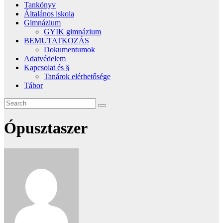
Tankönyv
Általános iskola
Gimnázium
GYIK gimnázium
BEMUTATKOZÁS
Dokumentumok
Adatvédelem
Kapcsolat és §
Tanárok elérhetősége
Tábor
Ópusztaszer