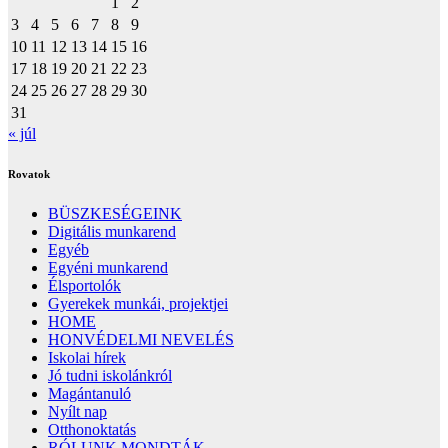
1
2
3
4
5
6
7
8
9
10
11
12
13
14
15
16
17
18
19
20
21
22
23
24
25
26
27
28
29
30
31
« júl
Rovatok
BÜSZKESÉGEINK
Digitális munkarend
Egyéb
Egyéni munkarend
Élsportolók
Gyerekek munkái, projektjei
HOME
HONVÉDELMI NEVELÉS
Iskolai hírek
Jó tudni iskolánkról
Magántanuló
Nyílt nap
Otthonoktatás
RÓLUNK MONDTÁK