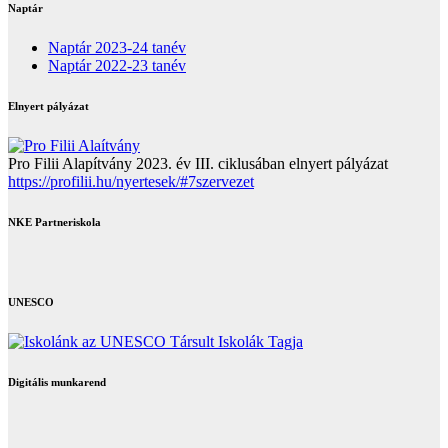
Naptár
Naptár 2023-24 tanév
Naptár 2022-23 tanév
Elnyert pályázat
Pro Filii Alapítvány 2023. év III. ciklusában elnyert pályázat
https://profilii.hu/nyertesek/#7szervezet
NKE Partneriskola
UNESCO
Digitális munkarend