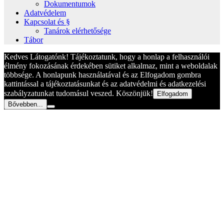
Dokumentumok
Adatvédelem
Kapcsolat és §
Tanárok elérhetősége
Tábor
Kedves Látogatónk! Tájékoztatunk, hogy a honlap a felhasználói
élmény fokozásának érdekében sütiket alkalmaz, mint a weboldalak
többsége. A honlapunk használatával és az Elfogadom gombra
kattintással a tájékoztatásunkat és az adatvédelmi és adatkezelési
szabályzatunkat tudomásul veszed. Köszönjük!
Elfogadom
Bővebben...