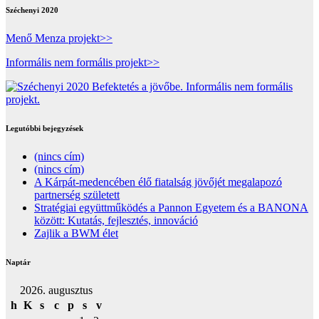
Széchenyi 2020
Menő Menza projekt>>
Informális nem formális projekt>>
Legutóbbi bejegyzések
(nincs cím)
(nincs cím)
A Kárpát-medencében élő fiatalság jövőjét megalapozó
partnerség született
Stratégiai együttműködés a Pannon Egyetem és a BANONA
között: Kutatás, fejlesztés, innováció
Zajlik a BWM élet
Naptár
2026. augusztus
h
K
s
c
p
s
v