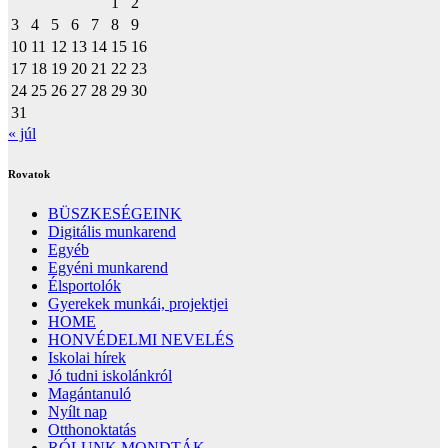
1
2
3
4
5
6
7
8
9
10
11
12
13
14
15
16
17
18
19
20
21
22
23
24
25
26
27
28
29
30
31
« júl
Rovatok
BÜSZKESÉGEINK
Digitális munkarend
Egyéb
Egyéni munkarend
Élsportolók
Gyerekek munkái, projektjei
HOME
HONVÉDELMI NEVELÉS
Iskolai hírek
Jó tudni iskolánkról
Magántanuló
Nyílt nap
Otthonoktatás
RÓLUNK MONDTÁK