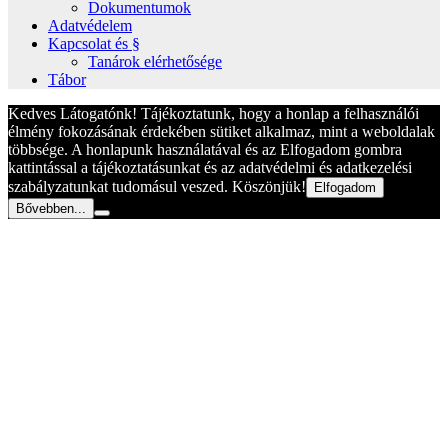
Dokumentumok
Adatvédelem
Kapcsolat és §
Tanárok elérhetősége
Tábor
Kedves Látogatónk! Tájékoztatunk, hogy a honlap a felhasználói
élmény fokozásának érdekében sütiket alkalmaz, mint a weboldalak
többsége. A honlapunk használatával és az Elfogadom gombra
kattintással a tájékoztatásunkat és az adatvédelmi és adatkezelési
szabályzatunkat tudomásul veszed. Köszönjük!
Elfogadom
Bővebben...