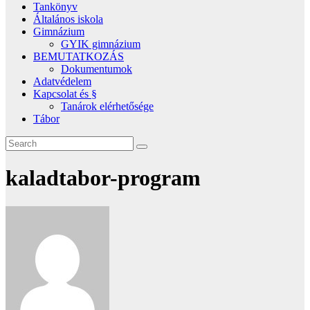
Tankönyv
Általános iskola
Gimnázium
GYIK gimnázium
BEMUTATKOZÁS
Dokumentumok
Adatvédelem
Kapcsolat és §
Tanárok elérhetősége
Tábor
kaladtabor-program