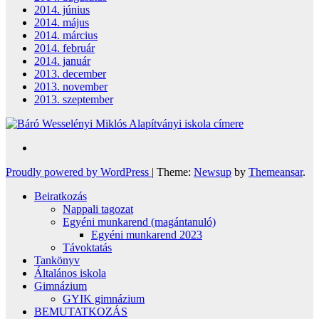
2014. június
2014. május
2014. március
2014. február
2014. január
2013. december
2013. november
2013. szeptember
Proudly powered by WordPress
|
Theme:
Newsup
by
Themeansar
.
Beiratkozás
Nappali tagozat
Egyéni munkarend (magántanuló)
Egyéni munkarend 2023
Távoktatás
Tankönyv
Általános iskola
Gimnázium
GYIK gimnázium
BEMUTATKOZÁS