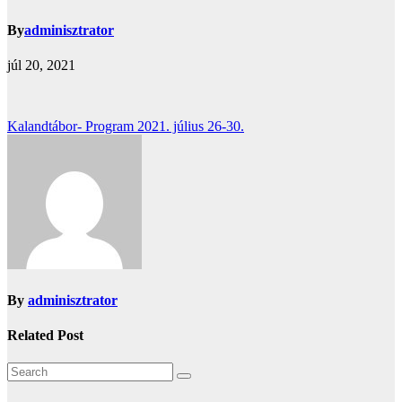
By
adminisztrator
júl 20, 2021
Bejegyzés
Kalandtábor- Program 2021. július 26-30.
navigáció
By
adminisztrator
Related Post