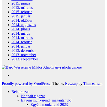
2015. június
2015. március
2015. február
2015. január
2014. október
2014. augusztus
2014. június
2014. május
2014. március
2014. február
2014. január
2013. december
2013. november
2013. szeptember
Proudly powered by WordPress
|
Theme:
Newsup
by
Themeansar
.
Beiratkozás
Nappali tagozat
Egyéni munkarend (magántanuló)
Egyéni munkarend 2023