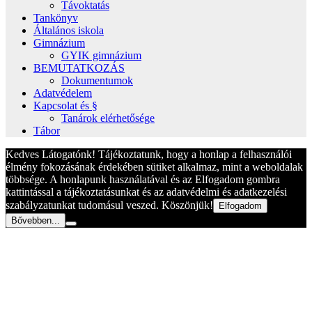
Távoktatás
Tankönyv
Általános iskola
Gimnázium
GYIK gimnázium
BEMUTATKOZÁS
Dokumentumok
Adatvédelem
Kapcsolat és §
Tanárok elérhetősége
Tábor
Kedves Látogatónk! Tájékoztatunk, hogy a honlap a felhasználói
élmény fokozásának érdekében sütiket alkalmaz, mint a weboldalak
többsége. A honlapunk használatával és az Elfogadom gombra
kattintással a tájékoztatásunkat és az adatvédelmi és adatkezelési
szabályzatunkat tudomásul veszed. Köszönjük!
Elfogadom
Bővebben...