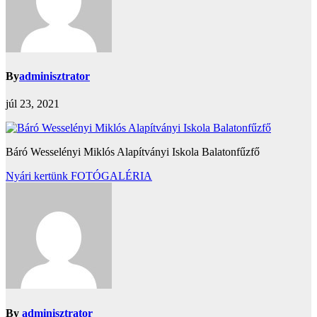
By
adminisztrator
júl 23, 2021
Báró Wesselényi Miklós Alapítványi Iskola Balatonfűzfő
Bejegyzés
Nyári kertünk FOTÓGALÉRIA
navigáció
By
adminisztrator