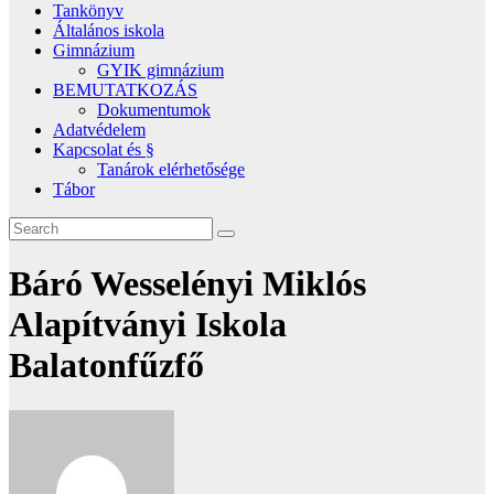
Tankönyv
Általános iskola
Gimnázium
GYIK gimnázium
BEMUTATKOZÁS
Dokumentumok
Adatvédelem
Kapcsolat és §
Tanárok elérhetősége
Tábor
Báró Wesselényi Miklós
Alapítványi Iskola
Balatonfűzfő