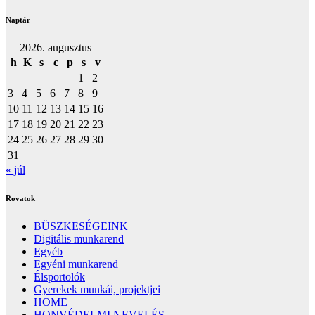
Naptár
2026. augusztus
h
K
s
c
p
s
v
1
2
3
4
5
6
7
8
9
10
11
12
13
14
15
16
17
18
19
20
21
22
23
24
25
26
27
28
29
30
31
« júl
Rovatok
BÜSZKESÉGEINK
Digitális munkarend
Egyéb
Egyéni munkarend
Élsportolók
Gyerekek munkái, projektjei
HOME
HONVÉDELMI NEVELÉS