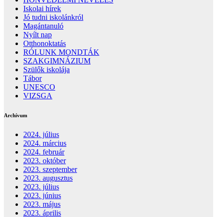
Iskolai hírek
Jó tudni iskolánkról
Magántanuló
Nyílt nap
Otthonoktatás
RÓLUNK MONDTÁK
SZAKGIMNÁZIUM
Szülők iskolája
Tábor
UNESCO
VIZSGA
Archívum
2024. július
2024. március
2024. február
2023. október
2023. szeptember
2023. augusztus
2023. július
2023. június
2023. május
2023. április