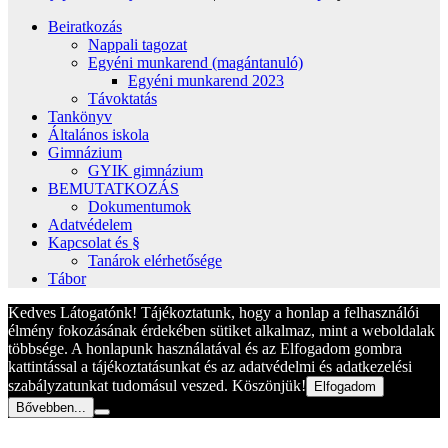
Beiratkozás
Nappali tagozat
Egyéni munkarend (magántanuló)
Egyéni munkarend 2023
Távoktatás
Tankönyv
Általános iskola
Gimnázium
GYIK gimnázium
BEMUTATKOZÁS
Dokumentumok
Adatvédelem
Kapcsolat és §
Tanárok elérhetősége
Tábor
Kedves Látogatónk! Tájékoztatunk, hogy a honlap a felhasználói
élmény fokozásának érdekében sütiket alkalmaz, mint a weboldalak
többsége. A honlapunk használatával és az Elfogadom gombra
kattintással a tájékoztatásunkat és az adatvédelmi és adatkezelési
szabályzatunkat tudomásul veszed. Köszönjük!
Elfogadom
Bővebben...