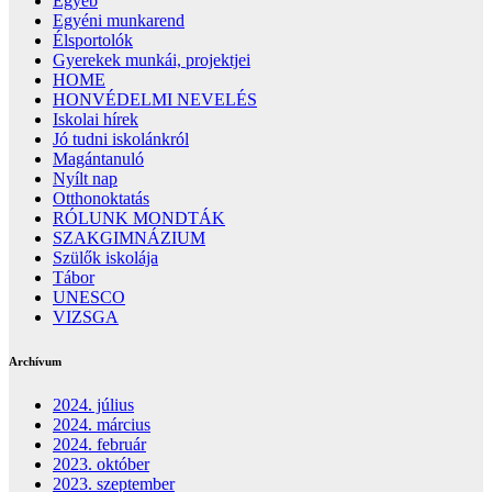
Egyéb
Egyéni munkarend
Élsportolók
Gyerekek munkái, projektjei
HOME
HONVÉDELMI NEVELÉS
Iskolai hírek
Jó tudni iskolánkról
Magántanuló
Nyílt nap
Otthonoktatás
RÓLUNK MONDTÁK
SZAKGIMNÁZIUM
Szülők iskolája
Tábor
UNESCO
VIZSGA
Archívum
2024. július
2024. március
2024. február
2023. október
2023. szeptember