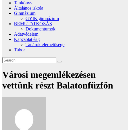
Tankönyv
Általános iskola
Gimnázium
GYIK gimnázium
BEMUTATKOZÁS
Dokumentumok
Adatvédelem
Kapcsolat és §
Tanárok elérhetősége
Tábor
Városi megemlékezésen
vettünk részt Balatonfűzfőn