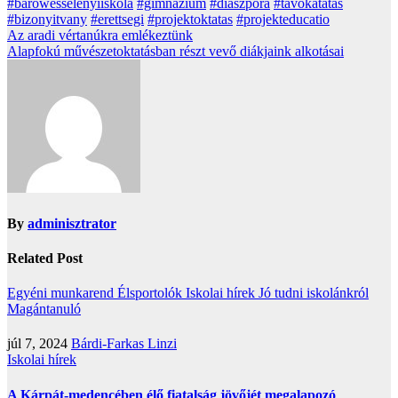
#barowesselenyiiskola
#gimnazium
#diaszpora
#tavokatatas
#bizonyitvany
#erettsegi
#projektoktatas
#projekteducatio
Bejegyzés
Az aradi vértanúkra emlékeztünk
Alapfokú művészetoktatásban részt vevő diákjaink alkotásai
navigáció
By
adminisztrator
Related Post
Egyéni munkarend
Élsportolók
Iskolai hírek
Jó tudni iskolánkról
Magántanuló
júl 7, 2024
Bárdi-Farkas Linzi
Iskolai hírek
A Kárpát-medencében élő fiatalság jövőjét megalapozó