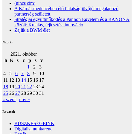
(nincs cím)
A Kárpát-medencében élő fiatalság jövőjét megalapozó
partnerség született
Stratégiai együttműködés a Pannon Egyetem és a BANONA
között: Kutatás, fejlesztés, innováció
Zajlik a BWM élet
Naptár
2021. október
h
K
s
c
p
s
v
1
2
3
4
5
6
7
8
9
10
11
12
13
14
15
16
17
18
19
20
21
22
23
24
25
26
27
28
29
30
31
« szept
nov »
Rovatok
BÜSZKESÉGEINK
Digitális munkarend