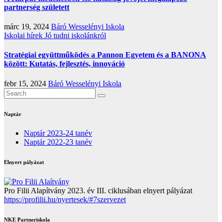
partnerség született
márc 19, 2024
Báró Wesselényi Iskola
Iskolai hírek
Jó tudni iskolánkról
Stratégiai együttműködés a Pannon Egyetem és a BANONA
között: Kutatás, fejlesztés, innováció
febr 15, 2024
Báró Wesselényi Iskola
Naptár
Naptár 2023-24 tanév
Naptár 2022-23 tanév
Elnyert pályázat
Pro Filii Alapítvány 2023. év III. ciklusában elnyert pályázat
https://profilii.hu/nyertesek/#7szervezet
NKE Partneriskola