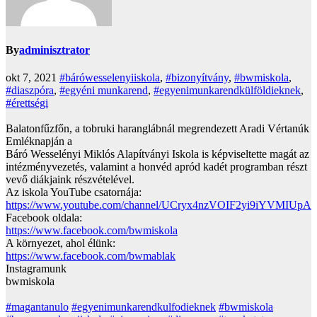
By
adminisztrator
okt 7, 2021
#bárówesselenyiiskola
,
#bizonyítvány
,
#bwmiskola
,
#diaszpóra
,
#egyéni munkarend
,
#egyenimunkarendkülföldieknek
,
#érettségi
Balatonfűzfőn, a tobruki haranglábnál megrendezett Aradi Vértanúk
Emléknapján a
Báró Wesselényi Miklós Alapítványi Iskola is képviseltette magát az
intézményvezetés, valamint a honvéd apród kadét programban részt
vevő diákjaink részvételével.
Az iskola YouTube csatornája:
https://www.youtube.com/channel/UCryx4nzVOIF2yi9iYVMIUpA
Facebook oldala:
https://www.facebook.com/bwmiskola
A környezet, ahol élünk:
https://www.facebook.com/bwmablak
Instagramunk
bwmiskola
#magantanulo
#egyenimunkarendkulfodieknek
#bwmiskola