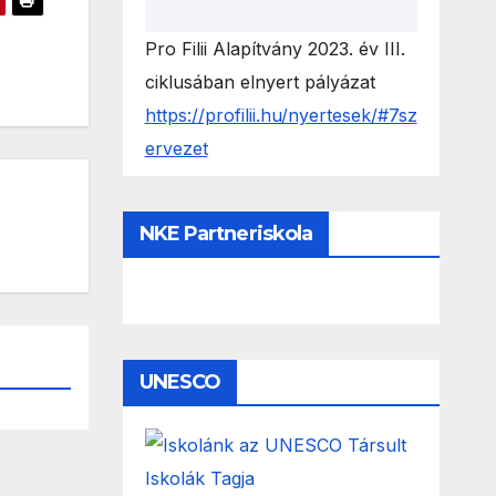
Pro Filii Alapítvány 2023. év III.
ciklusában elnyert pályázat
https://profilii.hu/nyertesek/#7sz
ervezet
NKE Partneriskola
UNESCO