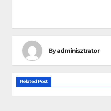
Bejegyzés
navigáció
By
adminisztrator
Related Post