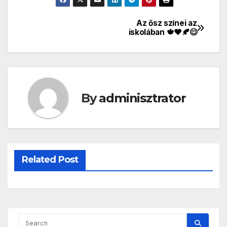
Az ősz színei az
Bejegyzés
iskolában 🍁❤🍂😊
navigáció
By
adminisztrator
Related Post