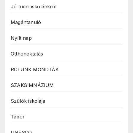
Jó tudni iskolánkról
Magántanuló
Nyílt nap
Otthonoktatás
RÓLUNK MONDTÁK
SZAKGIMNÁZIUM
Szülők iskolája
Tábor
UNESCO