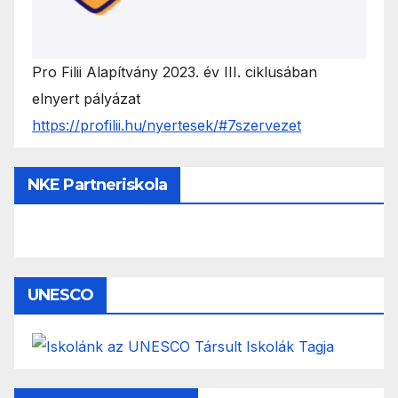
Pro Filii Alapítvány 2023. év III. ciklusában
elnyert pályázat
https://profilii.hu/nyertesek/#7szervezet
NKE Partneriskola
UNESCO