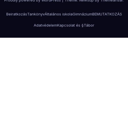
Proudly powered by WordPress
|
Theme:
Newsup
by
Themeansar
.
Beiratkozás
Tankönyv
Általános iskola
Gimnázium
BEMUTATKOZÁS
Adatvédelem
Kapcsolat és §
Tábor