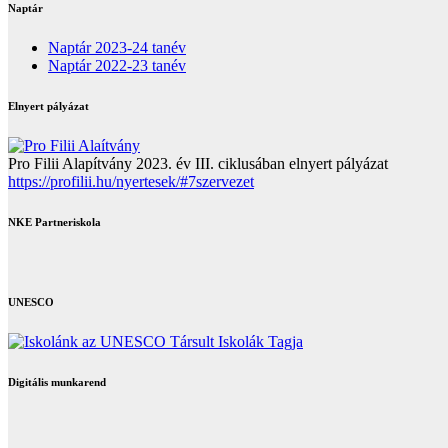
Naptár
Naptár 2023-24 tanév
Naptár 2022-23 tanév
Elnyert pályázat
Pro Filii Alapítvány 2023. év III. ciklusában elnyert pályázat
https://profilii.hu/nyertesek/#7szervezet
NKE Partneriskola
UNESCO
Digitális munkarend