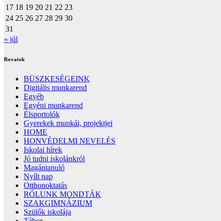
17
18
19
20
21
22
23
24
25
26
27
28
29
30
31
« júl
Rovatok
BÜSZKESÉGEINK
Digitális munkarend
Egyéb
Egyéni munkarend
Élsportolók
Gyerekek munkái, projektjei
HOME
HONVÉDELMI NEVELÉS
Iskolai hírek
Jó tudni iskolánkról
Magántanuló
Nyílt nap
Otthonoktatás
RÓLUNK MONDTÁK
SZAKGIMNÁZIUM
Szülők iskolája
Tábor