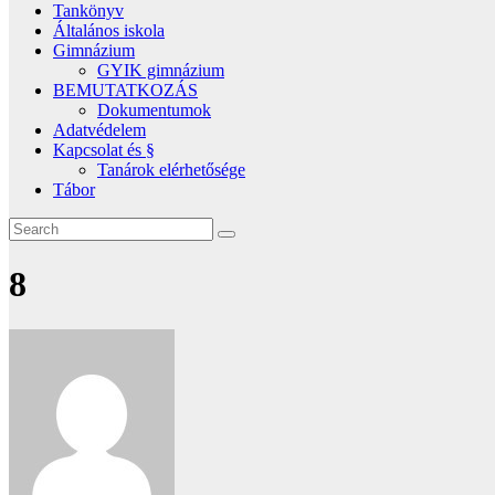
Tankönyv
Általános iskola
Gimnázium
GYIK gimnázium
BEMUTATKOZÁS
Dokumentumok
Adatvédelem
Kapcsolat és §
Tanárok elérhetősége
Tábor
8