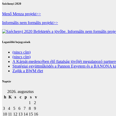
Széchenyi 2020
Menő Menza projekt>>
Informális nem formális projekt>>
Legutóbbi bejegyzések
(nincs cím)
(nincs cím)
A Kárpát-medencében élő fiatalság jövőjét megalapozó partners
Stratégiai együttműködés a Pannon Egyetem és a BANONA közöt
Zajlik a BWM élet
Naptár
2026. augusztus
h
K
s
c
p
s
v
1
2
3
4
5
6
7
8
9
10
11
12
13
14
15
16