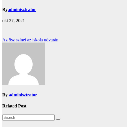
By
adminisztrator
okt 27, 2021
Bejegyzés
Az ősz színei az iskola udvarán
navigáció
By
adminisztrator
Related Post