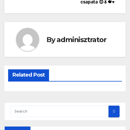
csapata 😊🌷🍁♥
navigáció
By
adminisztrator
Related Post