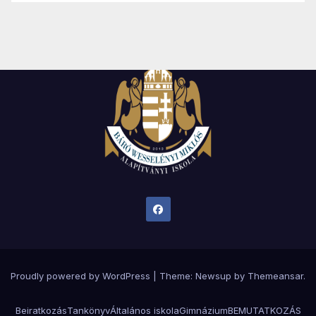
Proudly powered by WordPress
|
Theme:
Newsup
by
Themeansar
.
Beiratkozás
Tankönyv
Általános iskola
Gimnázium
BEMUTATKOZÁS