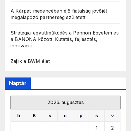
A Kárpát-medencében élő fiatalság jövőjét
megalapozó partnerség született
Stratégiai együttműködés a Pannon Egyetem és
a BANONA között: Kutatás, fejlesztés,
innováció
Zajlik a BWM élet
Naptár
2026. augusztus
h
K
s
c
p
s
v
1
2