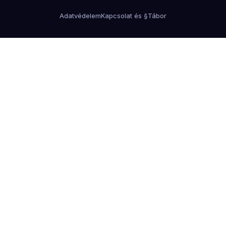
Adatvédelem
Kapcsolat és §
Tábor