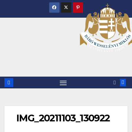
Skip
to
content
IMG_20211103_130922