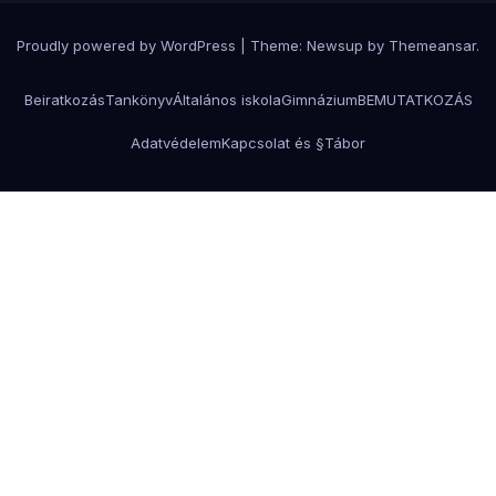
Proudly powered by WordPress
|
Theme:
Newsup
by
Themeansar
.
Beiratkozás
Tankönyv
Általános iskola
Gimnázium
BEMUTATKOZÁS
Adatvédelem
Kapcsolat és §
Tábor