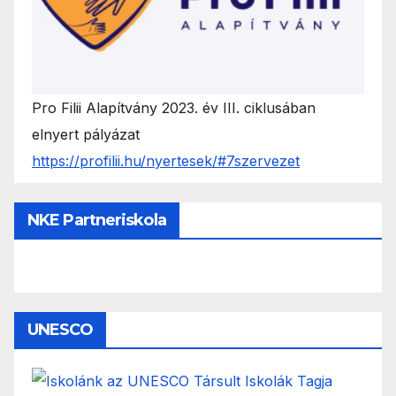
Pro Filii Alapítvány 2023. év III. ciklusában
elnyert pályázat
https://profilii.hu/nyertesek/#7szervezet
NKE Partneriskola
UNESCO