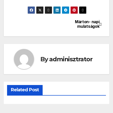
Márton- napi
Bejegyzés
mulatságok
navigáció
By
adminisztrator
Related Post