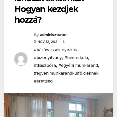
Hogyan kezdjek
hozzá?
By
adminisztrator
NOV 12, 2021
#bárówesselenyiiskola
,
#bizonyítvány
,
#bwmiskola
,
#diaszpóra
,
#egyéni munkarend
,
#egyenimunkarendkülföldieknek
,
#érettségi