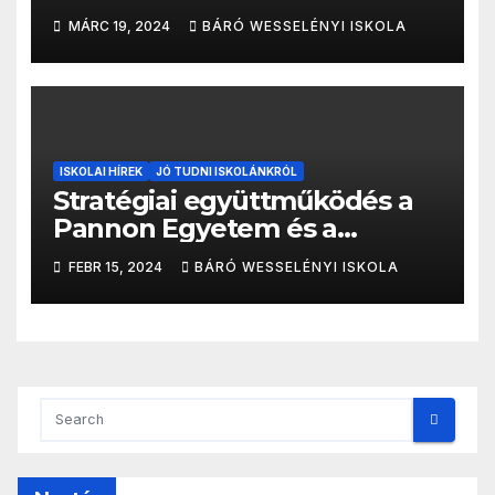
partnerség született
MÁRC 19, 2024
BÁRÓ WESSELÉNYI ISKOLA
ISKOLAI HÍREK
JÓ TUDNI ISKOLÁNKRÓL
Stratégiai együttműködés a
Pannon Egyetem és a
BANONA között: Kutatás,
FEBR 15, 2024
BÁRÓ WESSELÉNYI ISKOLA
fejlesztés, innováció