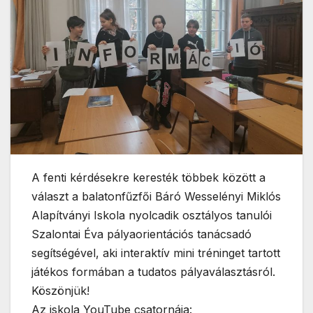
A fenti kérdésekre keresték többek között a
választ a balatonfűzfői Báró Wesselényi Miklós
Alapítványi Iskola nyolcadik osztályos tanulói
Szalontai Éva pályaorientációs tanácsadó
segítségével, aki interaktív mini tréninget tartott
játékos formában a tudatos pályaválasztásról.
Köszönjük!
Az iskola YouTube csatornája: