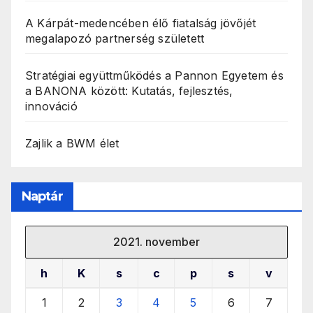
A Kárpát-medencében élő fiatalság jövőjét
megalapozó partnerség született
Stratégiai együttműködés a Pannon Egyetem és
a BANONA között: Kutatás, fejlesztés,
innováció
Zajlik a BWM élet
Naptár
2021. november
h
K
s
c
p
s
v
1
2
3
4
5
6
7