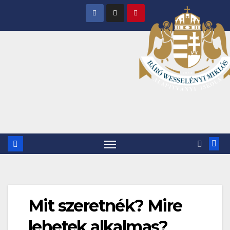
Skip
to
content
Mit szeretnék? Mire
lehetek alkalmas?