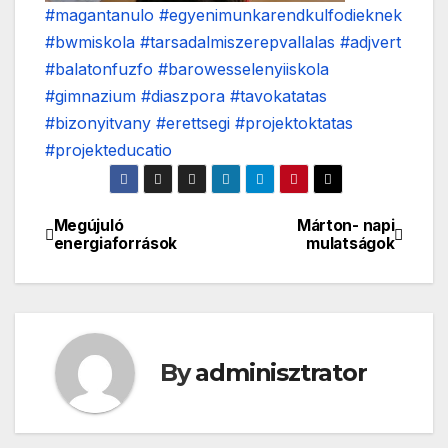
#magantanulo
#egyenimunkarendkulfodieknek
#bwmiskola
#tarsadalmiszerepvallalas
#adjvert
#balatonfuzfo
#barowesselenyiiskola
#gimnazium
#diaszpora
#tavokatatas
#bizonyitvany
#erettsegi
#projektoktatas
#projekteducatio
Megújuló
Márton- napi
Bejegyzés
energiaforrások
mulatságok
navigáció
By
adminisztrator