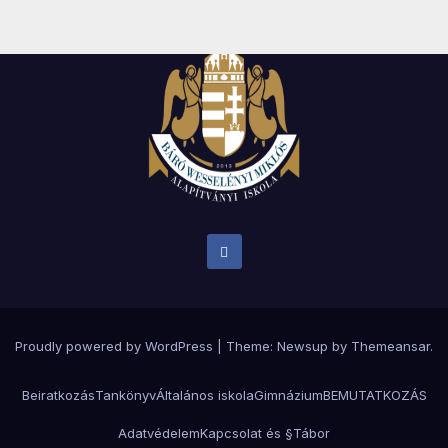
Proudly powered by WordPress
|
Theme:
Newsup
by
Themeansar
.
Beiratkozás
Tankönyv
Általános iskola
Gimnázium
BEMUTATKOZÁS
Adatvédelem
Kapcsolat és §
Tábor