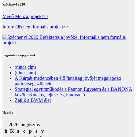
Széchenyi 2020
Menő Menza projekt>>
Informális nem formális projekt>>
Legutóbbi bejegyzések
(nincs cím)
(nincs cím)
A Kárpát-medencében élő fiatalság jövőjét megalapozó
partnerség született
Stratégiai együttműködés a Pannon Egyetem és a BANONA
között: Kutatás, fejlesztés, innováció
Zajlik a BWM élet
Naptár
2026. augusztus
h
K
s
c
p
s
v