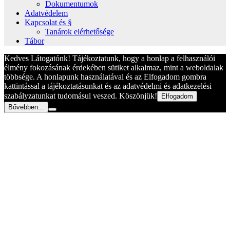
Dokumentumok
Adatvédelem
Kapcsolat és §
Tanárok elérhetősége
Tábor
Kedves Látogatónk! Tájékoztatunk, hogy a honlap a felhasználói
élmény fokozásának érdekében sütiket alkalmaz, mint a weboldalak
többsége. A honlapunk használatával és az Elfogadom gombra
kattintással a tájékoztatásunkat és az adatvédelmi és adatkezelési
szabályzatunkat tudomásul veszed. Köszönjük!
Elfogadom
Bővebben...