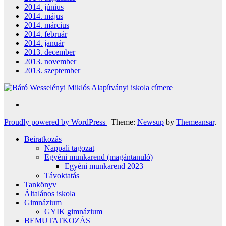
2014. június
2014. május
2014. március
2014. február
2014. január
2013. december
2013. november
2013. szeptember
Proudly powered by WordPress
|
Theme:
Newsup
by
Themeansar
.
Beiratkozás
Nappali tagozat
Egyéni munkarend (magántanuló)
Egyéni munkarend 2023
Távoktatás
Tankönyv
Általános iskola
Gimnázium
GYIK gimnázium
BEMUTATKOZÁS