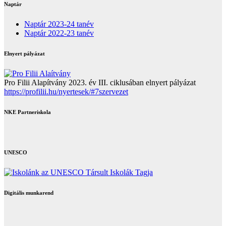
Naptár
Naptár 2023-24 tanév
Naptár 2022-23 tanév
Elnyert pályázat
Pro Filii Alapítvány 2023. év III. ciklusában elnyert pályázat
https://profilii.hu/nyertesek/#7szervezet
NKE Partneriskola
UNESCO
Digitális munkarend