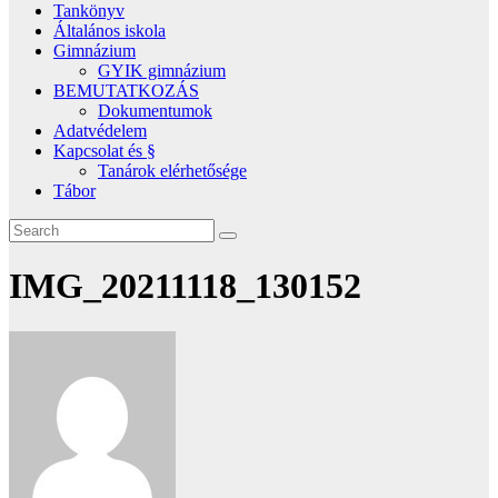
Tankönyv
Általános iskola
Gimnázium
GYIK gimnázium
BEMUTATKOZÁS
Dokumentumok
Adatvédelem
Kapcsolat és §
Tanárok elérhetősége
Tábor
IMG_20211118_130152