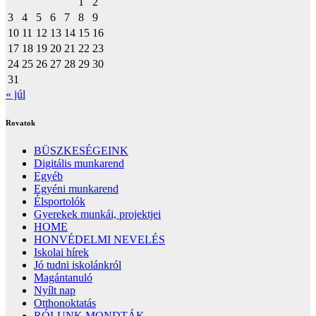
1
2
3
4
5
6
7
8
9
10
11
12
13
14
15
16
17
18
19
20
21
22
23
24
25
26
27
28
29
30
31
« júl
Rovatok
BÜSZKESÉGEINK
Digitális munkarend
Egyéb
Egyéni munkarend
Élsportolók
Gyerekek munkái, projektjei
HOME
HONVÉDELMI NEVELÉS
Iskolai hírek
Jó tudni iskolánkról
Magántanuló
Nyílt nap
Otthonoktatás
RÓLUNK MONDTÁK