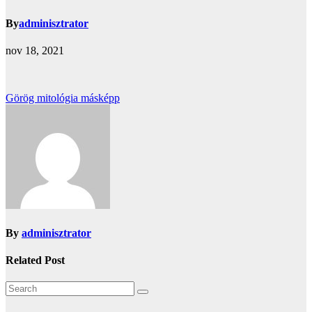
By
adminisztrator
nov 18, 2021
Bejegyzés
Görög mitológia másképp
navigáció
By
adminisztrator
Related Post