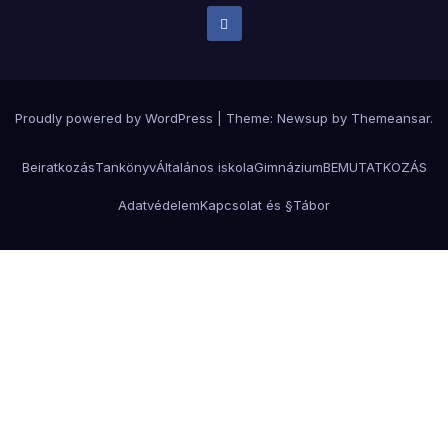
Proudly powered by WordPress
|
Theme:
Newsup
by
Themeansar
.
Beiratkozás
Tankönyv
Általános iskola
Gimnázium
BEMUTATKOZÁS
Adatvédelem
Kapcsolat és §
Tábor