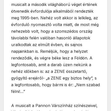
musicalt a második világháború véget értének
ötvenedik évfordulója alkalmából rendezték
meg 1995-ben. Nehéz volt akkor is lelkileg, az
évforduló nyomasztó volta miatt, de most még
nehezebb volt, hogy a szomszédos ország
távolabbi felén valóban hasonló állapotok
uralkodtak az elmúlt évben, és sajnos
napjainkban is. Reméljük, hogy a helyzet
rendeződik, és végre béke lesz a Földön. A
legfontosabb, amit a darab üzen nekünk a
nehéz időkben is: az a ZENE összetartó,
gyógyító erejéről- „a ZENE egy biztos hely”, s
a legfontosabb, hogy bármi is ér: „Nem szabad
félni!…”
A musicalt a Pannon Várszínház színészeivel,