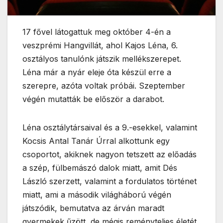
17 fővel látogattuk meg október 4-én a
veszprémi Hangvillát, ahol Kajos Léna, 6.
osztályos tanulónk játszik mellékszerepet.
Léna már a nyár eleje óta készül erre a
szerepre, azóta voltak próbái. Szeptember
végén mutatták be először a darabot.
Léna osztálytársaival és a 9.-esekkel, valamint
Kocsis Antal Tanár Úrral alkottunk egy
csoportot, akiknek nagyon tetszett az előadás
a szép, fülbemászó dalok miatt, amit Dés
László szerzett, valamint a fordulatos történet
miatt, ami a második világháború végén
játszódik, bemutatva az árván maradt
gyermekek űzött, de mégis reményteljes életét.