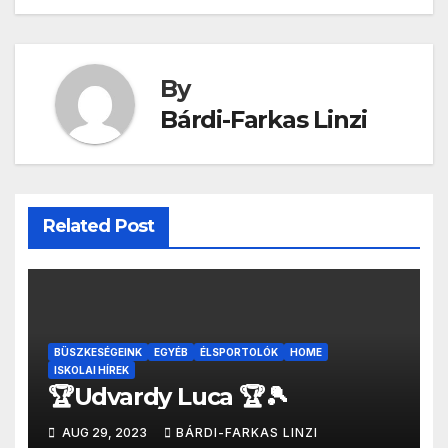
By
Bárdi-Farkas Linzi
Related Post
BÜSZKESÉGEINK
EGYÉB
ÉLSPORTOLÓK
HOME
ISKOLAI HÍREK
🏆Udvardy Luca 🏆🎾
AUG 29, 2023
BÁRDI-FARKAS LINZI