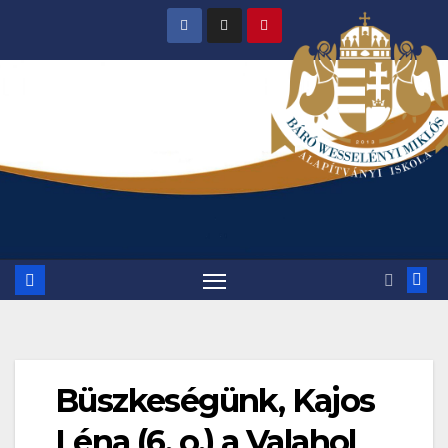
Skip
to
content
Büszkeségünk, Kajos
Léna (6. o.) a Valahol