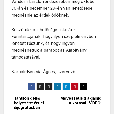
Vándorfi László rendezésében még október
30-án és december 29-én van lehetősége
megnéznie az érdeklődőknek.
Köszönjük a lehetőséget iskolánk
Fenntartójának, hogy ilyen szép élményben
lehetett részünk, és hogy ingyen
megnézhettük a darabot az Alapítvány
támogatásával.
Kárpáti-Beneda Ágnes, szervező
Tanulónk első
Művészetis diákjaink
Bejegyzés
helyezést ért el
alkotásai- VIDEÓ
díjugratásban
navigáció