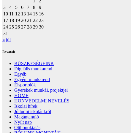
1
2
3
4
5
6
7
8
9
10
11
12
13
14
15
16
17
18
19
20
21
22
23
24
25
26
27
28
29
30
31
« júl
Rovatok
BÜSZKESÉGEINK
Digitális munkarend
Egyéb
Egyéni munkarend
Élsportolók
Gyerekek munkái, projektjei
HOME
HONVÉDELMI NEVELÉS
Iskolai hírek
Jó tudni iskolánkról
Magántanuló
Nyílt nap
Otthonoktatás
RÓLUNK MONDTÁK