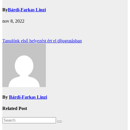
By
Bárdi-Farkas Linzi
nov 8, 2022
Bejegyzés
Tanulónk első helyezést ért el díjugratásban
navigáció
By
Bárdi-Farkas Linzi
Related Post