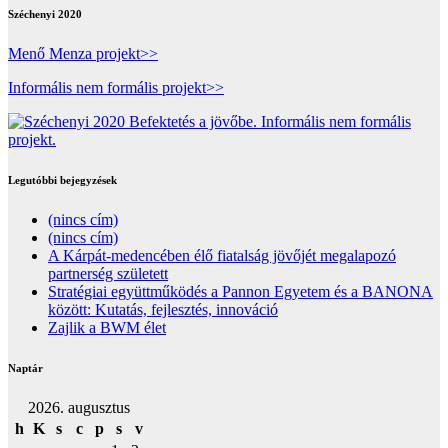
Széchenyi 2020
Menő Menza projekt>>
Informális nem formális projekt>>
Legutóbbi bejegyzések
(nincs cím)
(nincs cím)
A Kárpát-medencében élő fiatalság jövőjét megalapozó
partnerség született
Stratégiai együttműködés a Pannon Egyetem és a BANONA
között: Kutatás, fejlesztés, innováció
Zajlik a BWM élet
Naptár
2026. augusztus
h
K
s
c
p
s
v