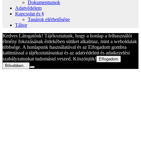
Dokumentumok
Adatvédelem
Kapcsolat és §
Tanárok elérhetősége
Tábor
Kedves Látogatónk! Tájékoztatunk, hogy a honlap a felhasználói
élmény fokozásának érdekében sütiket alkalmaz, mint a weboldalak
többsége. A honlapunk használatával és az Elfogadom gombra
kattintással a tájékoztatásunkat és az adatvédelmi és adatkezelési
szabályzatunkat tudomásul veszed. Köszönjük!
Elfogadom
Bővebben...