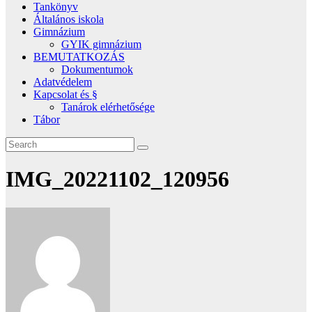
Tankönyv
Általános iskola
Gimnázium
GYIK gimnázium
BEMUTATKOZÁS
Dokumentumok
Adatvédelem
Kapcsolat és §
Tanárok elérhetősége
Tábor
IMG_20221102_120956