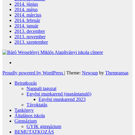
2014. június
2014. május
2014. március
2014. február
2014. január
2013. december
2013. november
2013. szeptember
Proudly powered by WordPress
|
Theme:
Newsup
by
Themeansar
.
Beiratkozás
Nappali tagozat
Egyéni munkarend (magántanuló)
Egyéni munkarend 2023
Távoktatás
Tankönyv
Általános iskola
Gimnázium
GYIK gimnázium
BEMUTATKOZÁS