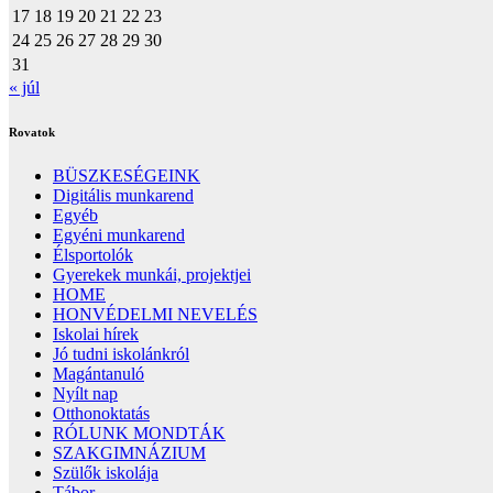
17
18
19
20
21
22
23
24
25
26
27
28
29
30
31
« júl
Rovatok
BÜSZKESÉGEINK
Digitális munkarend
Egyéb
Egyéni munkarend
Élsportolók
Gyerekek munkái, projektjei
HOME
HONVÉDELMI NEVELÉS
Iskolai hírek
Jó tudni iskolánkról
Magántanuló
Nyílt nap
Otthonoktatás
RÓLUNK MONDTÁK
SZAKGIMNÁZIUM
Szülők iskolája
Tábor