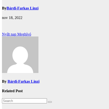
By
Bárdi-Farkas Linzi
nov 18, 2022
Bejegyzés
Nyílt nap Meghívó
navigáció
By
Bárdi-Farkas Linzi
Related Post