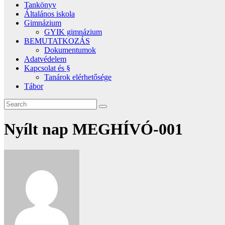
Tankönyv
Általános iskola
Gimnázium
GYIK gimnázium
BEMUTATKOZÁS
Dokumentumok
Adatvédelem
Kapcsolat és §
Tanárok elérhetősége
Tábor
Nyílt nap MEGHÍVÓ-001