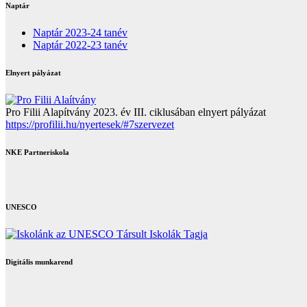
Naptár
Naptár 2023-24 tanév
Naptár 2022-23 tanév
Elnyert pályázat
Pro Filii Alapítvány 2023. év III. ciklusában elnyert pályázat
https://profilii.hu/nyertesek/#7szervezet
NKE Partneriskola
UNESCO
Digitális munkarend