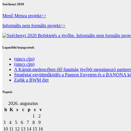
Széchenyi 2020
Menő Menza projekt>>
Informális nem formális projekt>>
Legutóbbi bejegyzések
(nincs cím)
(nincs cím)
A Kárpát-medencében élő fiatalság jövőjét megalapozó partners
Stratégiai együttműködés a Pannon Egyetem és a BANONA közöt
Zajlik a BWM élet
Naptár
2026. augusztus
h
K
s
c
p
s
v
1
2
3
4
5
6
7
8
9
10
11
12
13
14
15
16