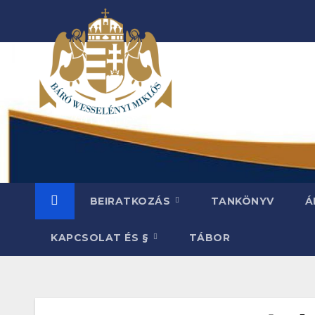
Skip
to
content
BEIRATKOZÁS
TANKÖNYV
Á
KAPCSOLAT ÉS §
TÁBOR