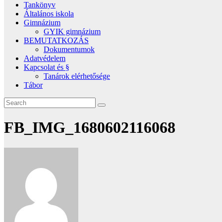
Tankönyv
Általános iskola
Gimnázium
GYIK gimnázium
BEMUTATKOZÁS
Dokumentumok
Adatvédelem
Kapcsolat és §
Tanárok elérhetősége
Tábor
FB_IMG_1680602116068