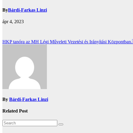
By
Bárdi-Farkas Linzi
ápr 4, 2023
Bejegyzés
HKP tanóra az MH Légi Műveleti Vezetési és Irányítási Központban
navigáció
By
Bárdi-Farkas Linzi
Related Post