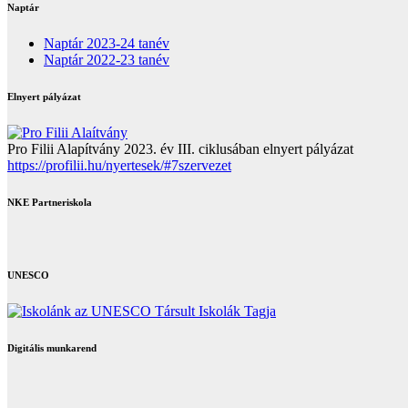
Naptár
Naptár 2023-24 tanév
Naptár 2022-23 tanév
Elnyert pályázat
Pro Filii Alapítvány 2023. év III. ciklusában elnyert pályázat
https://profilii.hu/nyertesek/#7szervezet
NKE Partneriskola
UNESCO
Digitális munkarend