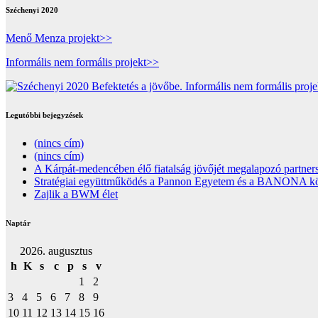
Széchenyi 2020
Menő Menza projekt>>
Informális nem formális projekt>>
Legutóbbi bejegyzések
(nincs cím)
(nincs cím)
A Kárpát-medencében élő fiatalság jövőjét megalapozó partners
Stratégiai együttműködés a Pannon Egyetem és a BANONA közöt
Zajlik a BWM élet
Naptár
2026. augusztus
h
K
s
c
p
s
v
1
2
3
4
5
6
7
8
9
10
11
12
13
14
15
16