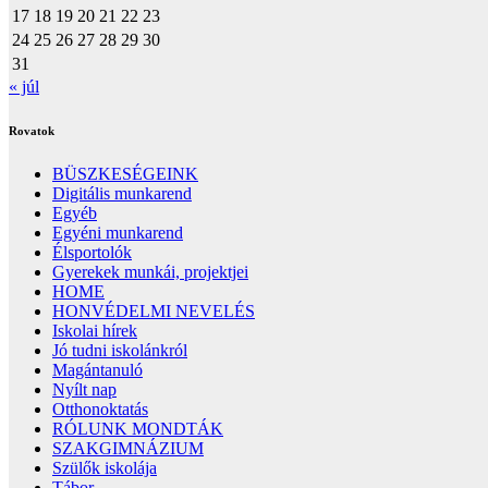
17
18
19
20
21
22
23
24
25
26
27
28
29
30
31
« júl
Rovatok
BÜSZKESÉGEINK
Digitális munkarend
Egyéb
Egyéni munkarend
Élsportolók
Gyerekek munkái, projektjei
HOME
HONVÉDELMI NEVELÉS
Iskolai hírek
Jó tudni iskolánkról
Magántanuló
Nyílt nap
Otthonoktatás
RÓLUNK MONDTÁK
SZAKGIMNÁZIUM
Szülők iskolája
Tábor