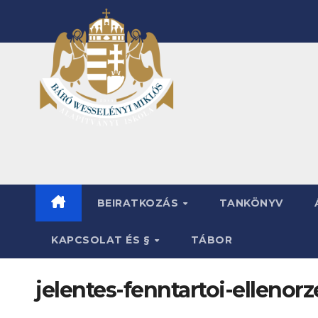
Skip
to
content
BEIRATKOZÁS
TANKÖNYV
KAPCSOLAT ÉS §
TÁBOR
jelentes-fenntartoi-ellenorz