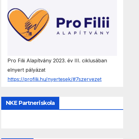
Pro Filii Alapítvány 2023. év III. ciklusában
elnyert pályázat
https://profilii.hu/nyertesek/#7szervezet
NKE Partneriskola