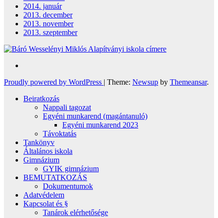
2014. január
2013. december
2013. november
2013. szeptember
Proudly powered by WordPress
|
Theme:
Newsup
by
Themeansar
.
Beiratkozás
Nappali tagozat
Egyéni munkarend (magántanuló)
Egyéni munkarend 2023
Távoktatás
Tankönyv
Általános iskola
Gimnázium
GYIK gimnázium
BEMUTATKOZÁS
Dokumentumok
Adatvédelem
Kapcsolat és §
Tanárok elérhetősége