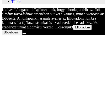
Tábor
Kedves Látogatónk! Tájékoztatunk, hogy a honlap a felhasználói
élmény fokozásának érdekében sütiket alkalmaz, mint a weboldalak
többsége. A honlapunk használatával és az Elfogadom gombra
kattintással a tájékoztatásunkat és az adatvédelmi és adatkezelési
szabályzatunkat tudomásul veszed. Köszönjük!
Elfogadom
Bővebben...