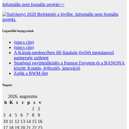
Informális nem formális projekt>>
Legutóbbi bejegyzések
(nincs cím)
(nincs cím)
A Kárpát-medencében élő fiatalság jövőjét megalapozó
partnerség született
Stratégiai együttműködés a Pannon Egyetem és a BANONA
között: Kutatás, fejlesztés, innováció
Zajlik a BWM élet
Naptár
2026. augusztus
h
K
s
c
p
s
v
1
2
3
4
5
6
7
8
9
10
11
12
13
14
15
16
17
18
19
20
21
22
23