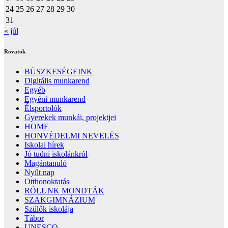
24
25
26
27
28
29
30
31
« júl
Rovatok
BÜSZKESÉGEINK
Digitális munkarend
Egyéb
Egyéni munkarend
Élsportolók
Gyerekek munkái, projektjei
HOME
HONVÉDELMI NEVELÉS
Iskolai hírek
Jó tudni iskolánkról
Magántanuló
Nyílt nap
Otthonoktatás
RÓLUNK MONDTÁK
SZAKGIMNÁZIUM
Szülők iskolája
Tábor
UNESCO