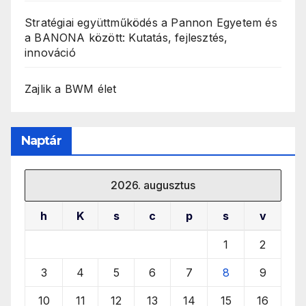
Stratégiai együttműködés a Pannon Egyetem és
a BANONA között: Kutatás, fejlesztés,
innováció
Zajlik a BWM élet
Naptár
2026. augusztus
h
K
s
c
p
s
v
1
2
3
4
5
6
7
8
9
10
11
12
13
14
15
16