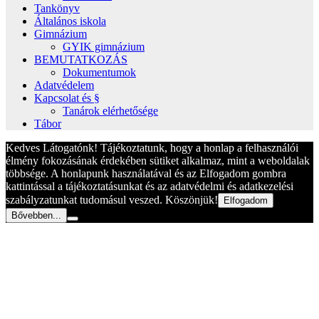
Tankönyv
Általános iskola
Gimnázium
GYIK gimnázium
BEMUTATKOZÁS
Dokumentumok
Adatvédelem
Kapcsolat és §
Tanárok elérhetősége
Tábor
Kedves Látogatónk! Tájékoztatunk, hogy a honlap a felhasználói
élmény fokozásának érdekében sütiket alkalmaz, mint a weboldalak
többsége. A honlapunk használatával és az Elfogadom gombra
kattintással a tájékoztatásunkat és az adatvédelmi és adatkezelési
szabályzatunkat tudomásul veszed. Köszönjük!
Elfogadom
Bővebben...