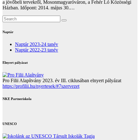
a jövőbeli tervekről, Mosonmagyaróváron, a Fehér Ló Közösségi
Házban. Időpont: 2014. május 30.…
Naptár
Naptár 2023-24 tanév
Naptár 2022-23 tanév
Elnyert pályázat
Pro Filii Alapítvány 2023. év III. ciklusában elnyert pályázat
https://profilii.hu/nyertesek/#7szervezet
NKE Partneriskola
UNESCO