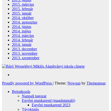
2015. március
2015. február
2015. január
2014. október
2014. augusztus
2014. június
2014. május
2014. március
2014. február
2014. január
2013. december
2013. november
2013. szeptember
Proudly powered by WordPress
|
Theme:
Newsup
by
Themeansar
.
Beiratkozás
Nappali tagozat
Egyéni munkarend (magántanuló)
Egyéni munkarend 2023
Távoktatás