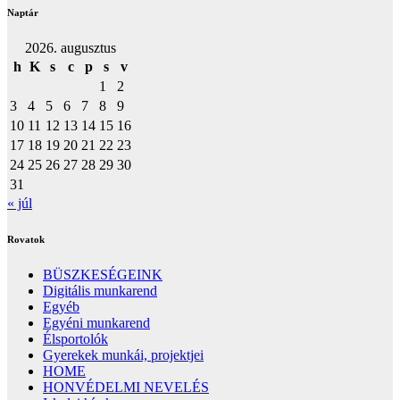
Naptár
2026. augusztus
h
K
s
c
p
s
v
1
2
3
4
5
6
7
8
9
10
11
12
13
14
15
16
17
18
19
20
21
22
23
24
25
26
27
28
29
30
31
« júl
Rovatok
BÜSZKESÉGEINK
Digitális munkarend
Egyéb
Egyéni munkarend
Élsportolók
Gyerekek munkái, projektjei
HOME
HONVÉDELMI NEVELÉS