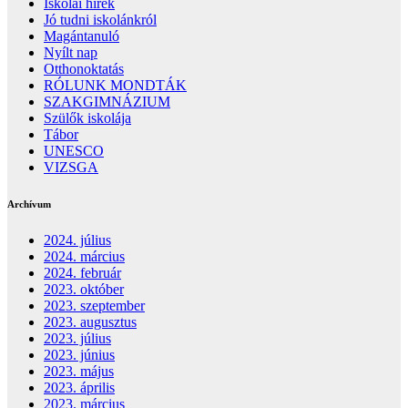
Iskolai hírek
Jó tudni iskolánkról
Magántanuló
Nyílt nap
Otthonoktatás
RÓLUNK MONDTÁK
SZAKGIMNÁZIUM
Szülők iskolája
Tábor
UNESCO
VIZSGA
Archívum
2024. július
2024. március
2024. február
2023. október
2023. szeptember
2023. augusztus
2023. július
2023. június
2023. május
2023. április
2023. március