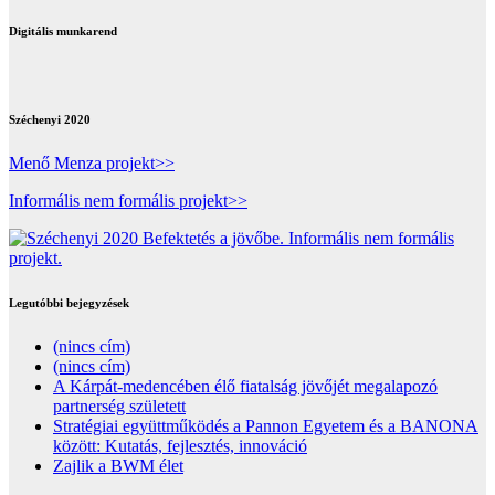
Digitális munkarend
Széchenyi 2020
Menő Menza projekt>>
Informális nem formális projekt>>
Legutóbbi bejegyzések
(nincs cím)
(nincs cím)
A Kárpát-medencében élő fiatalság jövőjét megalapozó
partnerség született
Stratégiai együttműködés a Pannon Egyetem és a BANONA
között: Kutatás, fejlesztés, innováció
Zajlik a BWM élet