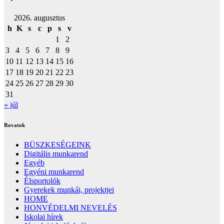
2026. augusztus
h
K
s
c
p
s
v
1
2
3
4
5
6
7
8
9
10
11
12
13
14
15
16
17
18
19
20
21
22
23
24
25
26
27
28
29
30
31
« júl
Rovatok
BÜSZKESÉGEINK
Digitális munkarend
Egyéb
Egyéni munkarend
Élsportolók
Gyerekek munkái, projektjei
HOME
HONVÉDELMI NEVELÉS
Iskolai hírek