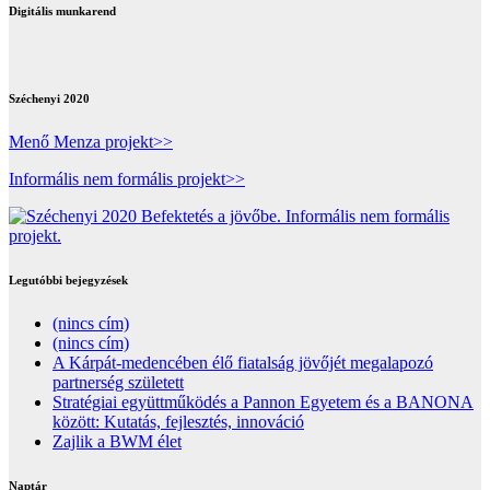
Digitális munkarend
Széchenyi 2020
Menő Menza projekt>>
Informális nem formális projekt>>
Legutóbbi bejegyzések
(nincs cím)
(nincs cím)
A Kárpát-medencében élő fiatalság jövőjét megalapozó
partnerség született
Stratégiai együttműködés a Pannon Egyetem és a BANONA
között: Kutatás, fejlesztés, innováció
Zajlik a BWM élet
Naptár