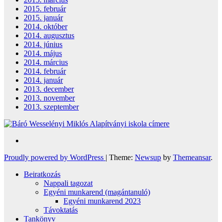
2015. február
2015. január
2014. október
2014. augusztus
2014. június
2014. május
2014. március
2014. február
2014. január
2013. december
2013. november
2013. szeptember
Proudly powered by WordPress
|
Theme:
Newsup
by
Themeansar
.
Beiratkozás
Nappali tagozat
Egyéni munkarend (magántanuló)
Egyéni munkarend 2023
Távoktatás
Tankönyv