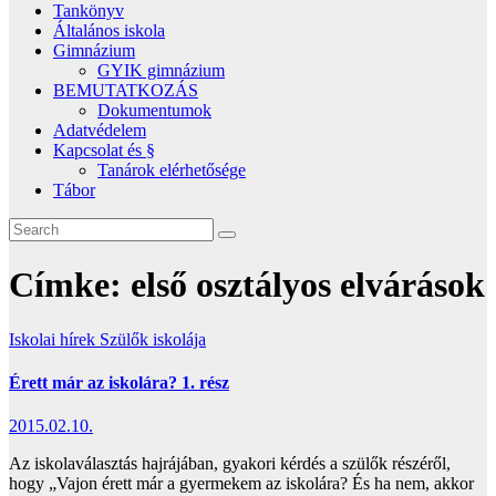
Tankönyv
Általános iskola
Gimnázium
GYIK gimnázium
BEMUTATKOZÁS
Dokumentumok
Adatvédelem
Kapcsolat és §
Tanárok elérhetősége
Tábor
Címke:
első osztályos elvárások
Iskolai hírek
Szülők iskolája
Érett már az iskolára? 1. rész
2015.02.10.
Az iskolaválasztás hajrájában, gyakori kérdés a szülők részéről,
hogy „Vajon érett már a gyermekem az iskolára? És ha nem, akkor