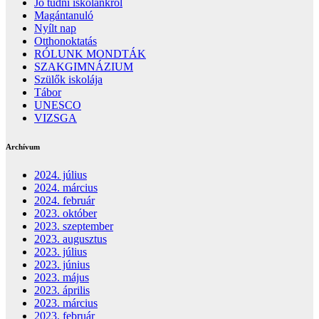
Jó tudni iskolánkról
Magántanuló
Nyílt nap
Otthonoktatás
RÓLUNK MONDTÁK
SZAKGIMNÁZIUM
Szülők iskolája
Tábor
UNESCO
VIZSGA
Archívum
2024. július
2024. március
2024. február
2023. október
2023. szeptember
2023. augusztus
2023. július
2023. június
2023. május
2023. április
2023. március
2023. február