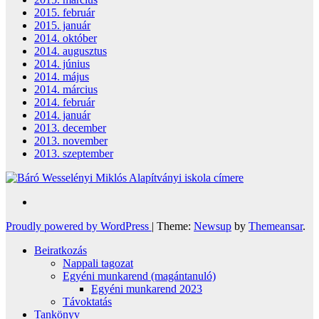
2015. február
2015. január
2014. október
2014. augusztus
2014. június
2014. május
2014. március
2014. február
2014. január
2013. december
2013. november
2013. szeptember
Proudly powered by WordPress
|
Theme:
Newsup
by
Themeansar
.
Beiratkozás
Nappali tagozat
Egyéni munkarend (magántanuló)
Egyéni munkarend 2023
Távoktatás
Tankönyv