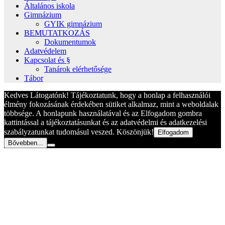
Általános iskola
Gimnázium
GYIK gimnázium
BEMUTATKOZÁS
Dokumentumok
Adatvédelem
Kapcsolat és §
Tanárok elérhetősége
Tábor
Kedves Látogatónk! Tájékoztatunk, hogy a honlap a felhasználói
élmény fokozásának érdekében sütiket alkalmaz, mint a weboldalak
többsége. A honlapunk használatával és az Elfogadom gombra
kattintással a tájékoztatásunkat és az adatvédelmi és adatkezelési
szabályzatunkat tudomásul veszed. Köszönjük!
Elfogadom
Bővebben...