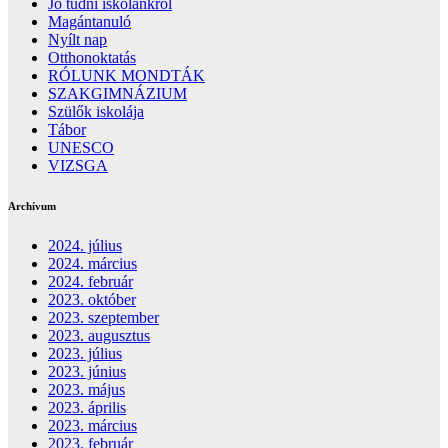
Jó tudni iskolánkról
Magántanuló
Nyílt nap
Otthonoktatás
RÓLUNK MONDTÁK
SZAKGIMNÁZIUM
Szülők iskolája
Tábor
UNESCO
VIZSGA
Archívum
2024. július
2024. március
2024. február
2023. október
2023. szeptember
2023. augusztus
2023. július
2023. június
2023. május
2023. április
2023. március
2023. február