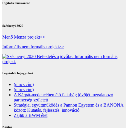
Digitális munkarend
Széchenyi 2020
Menő Menza projekt>>
Informális nem formális projekt>>
Legutóbbi bejegyzések
(nincs cím)
(nincs cím)
A Kárpát-medencében élő fiatalság jövőjét megalapozó
partnerség született
Stratégiai együttműködés a Pannon Egyetem és a BANONA
között: Kutatás, fejlesztés, innováció
Zajlik a BWM élet
Naptár