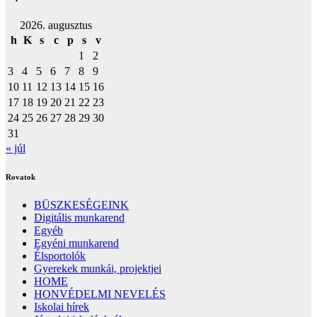
2026. augusztus
h
K
s
c
p
s
v
1
2
3
4
5
6
7
8
9
10
11
12
13
14
15
16
17
18
19
20
21
22
23
24
25
26
27
28
29
30
31
« júl
Rovatok
BÜSZKESÉGEINK
Digitális munkarend
Egyéb
Egyéni munkarend
Élsportolók
Gyerekek munkái, projektjei
HOME
HONVÉDELMI NEVELÉS
Iskolai hírek