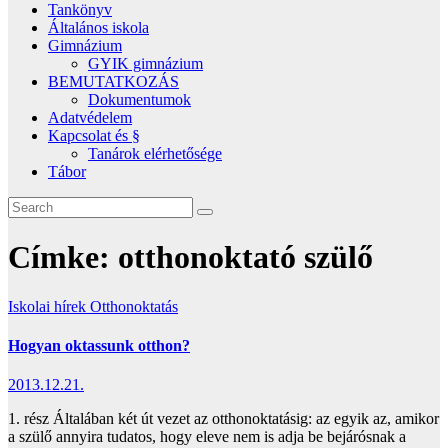
Tankönyv
Általános iskola
Gimnázium
GYIK gimnázium
BEMUTATKOZÁS
Dokumentumok
Adatvédelem
Kapcsolat és §
Tanárok elérhetősége
Tábor
Címke:
otthonoktató szülő
Iskolai hírek
Otthonoktatás
Hogyan oktassunk otthon?
2013.12.21.
1. rész Általában két út vezet az otthonoktatásig: az egyik az, amikor
a szülő annyira tudatos, hogy eleve nem is adja be bejárósnak a