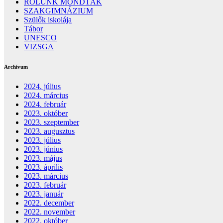
RÓLUNK MONDTÁK
SZAKGIMNÁZIUM
Szülők iskolája
Tábor
UNESCO
VIZSGA
Archívum
2024. július
2024. március
2024. február
2023. október
2023. szeptember
2023. augusztus
2023. július
2023. június
2023. május
2023. április
2023. március
2023. február
2023. január
2022. december
2022. november
2022. október