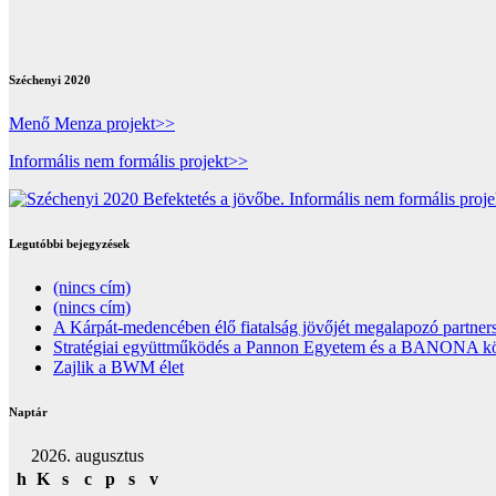
Széchenyi 2020
Menő Menza projekt>>
Informális nem formális projekt>>
Legutóbbi bejegyzések
(nincs cím)
(nincs cím)
A Kárpát-medencében élő fiatalság jövőjét megalapozó partners
Stratégiai együttműködés a Pannon Egyetem és a BANONA közöt
Zajlik a BWM élet
Naptár
2026. augusztus
h
K
s
c
p
s
v