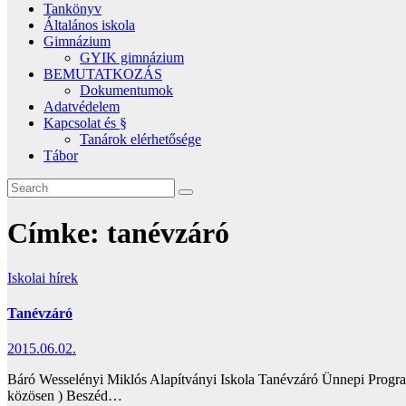
Tankönyv
Általános iskola
Gimnázium
GYIK gimnázium
BEMUTATKOZÁS
Dokumentumok
Adatvédelem
Kapcsolat és §
Tanárok elérhetősége
Tábor
Címke:
tanévzáró
Iskolai hírek
Tanévzáró
2015.06.02.
Báró Wesselényi Miklós Alapítványi Iskola Tanévzáró Ünnepi Programj
közösen ) Beszéd…