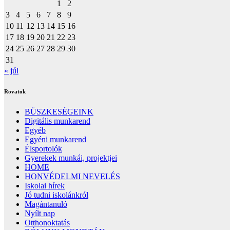
1
2
3
4
5
6
7
8
9
10
11
12
13
14
15
16
17
18
19
20
21
22
23
24
25
26
27
28
29
30
31
« júl
Rovatok
BÜSZKESÉGEINK
Digitális munkarend
Egyéb
Egyéni munkarend
Élsportolók
Gyerekek munkái, projektjei
HOME
HONVÉDELMI NEVELÉS
Iskolai hírek
Jó tudni iskolánkról
Magántanuló
Nyílt nap
Otthonoktatás