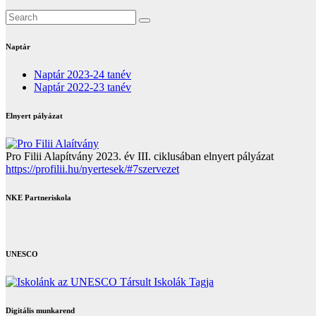
Naptár
Naptár 2023-24 tanév
Naptár 2022-23 tanév
Elnyert pályázat
Pro Filii Alapítvány 2023. év III. ciklusában elnyert pályázat
https://profilii.hu/nyertesek/#7szervezet
NKE Partneriskola
UNESCO
Digitális munkarend