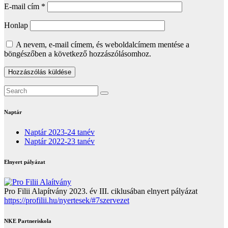
E-mail cím
*
Honlap
A nevem, e-mail címem, és weboldalcímem mentése a
böngészőben a következő hozzászólásomhoz.
Naptár
Naptár 2023-24 tanév
Naptár 2022-23 tanév
Elnyert pályázat
Pro Filii Alapítvány 2023. év III. ciklusában elnyert pályázat
https://profilii.hu/nyertesek/#7szervezet
NKE Partneriskola