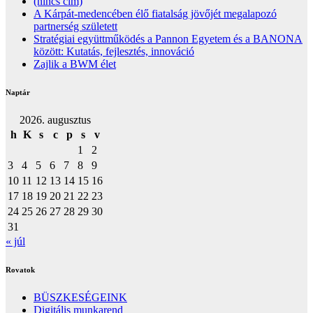
(nincs cím)
A Kárpát-medencében élő fiatalság jövőjét megalapozó
partnerség született
Stratégiai együttműködés a Pannon Egyetem és a BANONA
között: Kutatás, fejlesztés, innováció
Zajlik a BWM élet
Naptár
2026. augusztus
h
K
s
c
p
s
v
1
2
3
4
5
6
7
8
9
10
11
12
13
14
15
16
17
18
19
20
21
22
23
24
25
26
27
28
29
30
31
« júl
Rovatok
BÜSZKESÉGEINK
Digitális munkarend