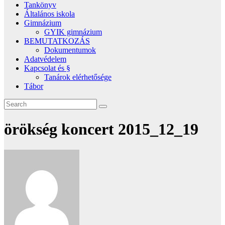
Tankönyv
Általános iskola
Gimnázium
GYIK gimnázium
BEMUTATKOZÁS
Dokumentumok
Adatvédelem
Kapcsolat és §
Tanárok elérhetősége
Tábor
örökség koncert 2015_12_19