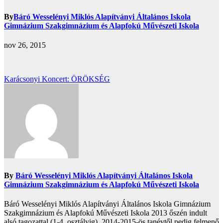
By
Báró Wesselényi Miklós Alapítványi Általános Iskola
Gimnázium Szakgimnázium és Alapfokú Művészeti Iskola
nov 26, 2015
Bejegyzés
Karácsonyi Koncert: ÖRÖKSÉG
navigáció
By
Báró Wesselényi Miklós Alapítványi Általános Iskola
Gimnázium Szakgimnázium és Alapfokú Művészeti Iskola
Báró Wesselényi Miklós Alapítványi Általános Iskola Gimnázium
Szakgimnázium és Alapfokú Művészeti Iskola 2013 őszén indult
alsó tagozattal (1-4. osztályig), 2014-2015-ös tanévtől pedig felmenő