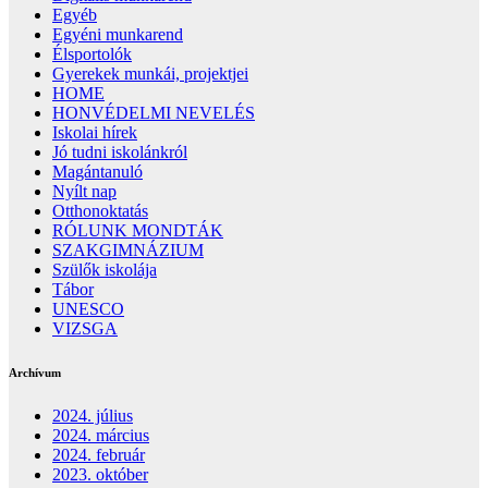
Egyéb
Egyéni munkarend
Élsportolók
Gyerekek munkái, projektjei
HOME
HONVÉDELMI NEVELÉS
Iskolai hírek
Jó tudni iskolánkról
Magántanuló
Nyílt nap
Otthonoktatás
RÓLUNK MONDTÁK
SZAKGIMNÁZIUM
Szülők iskolája
Tábor
UNESCO
VIZSGA
Archívum
2024. július
2024. március
2024. február
2023. október