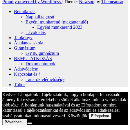
Proudly powered by WordPress
|
Theme:
Newsup
by
Themeansar
.
Beiratkozás
Nappali tagozat
Egyéni munkarend (magántanuló)
Egyéni munkarend 2023
Távoktatás
Tankönyv
Általános iskola
Gimnázium
GYIK gimnázium
BEMUTATKOZÁS
Dokumentumok
Adatvédelem
Kapcsolat és §
Tanárok elérhetősége
Tábor
Kedves Látogatónk! Tájékoztatunk, hogy a honlap a felhasználói
élmény fokozásának érdekében sütiket alkalmaz, mint a weboldalak
többsége. A honlapunk használatával és az Elfogadom gombra
kattintással a tájékoztatásunkat és az adatvédelmi és adatkezelési
szabályzatunkat tudomásul veszed. Köszönjük!
Elfogadom
Bővebben...