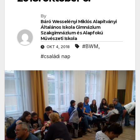
By
Báró Wesselényi Miklós Alapítványi
Általános Iskola Gimnázium
Szakgimnázium és Alapfokú
Művészeti Iskola
#BWM
,
OKT 4, 2018
#családi nap