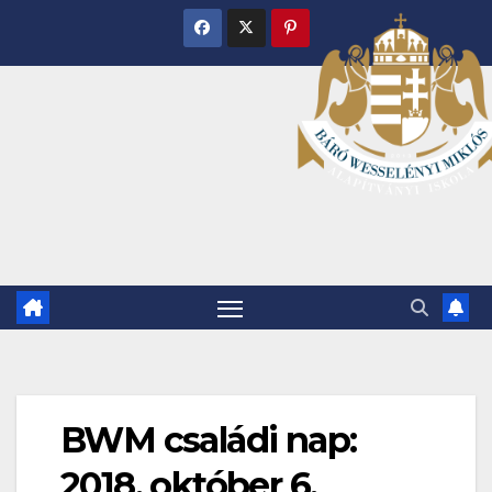
Skip
to
content
BWM családi nap:
2018. október 6.