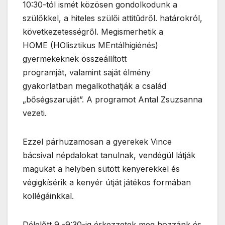
10:30-tól ismét közösen gondolkodunk a
szülőkkel, a hiteles szülői attitűdről. határokról,
következetességről. Megismerhetik a
HOME (HOlisztikus MEntálhigiénés)
gyermekeknek összeállított
programját, valamint saját élmény
gyakorlatban megalkothatják a család
„bőségszaruját”. A programot Antal Zsuzsanna
vezeti.
Ezzel párhuzamosan a gyerekek Vince
bácsival népdalokat tanulnak, vendégül látják
magukat a helyben sütött kenyerekkel és
végigkísérik a kenyér útját játékos formában
kollégáinkkal.
Délelőtt 9 -9:30-ig érkezzetek meg hozzánk és