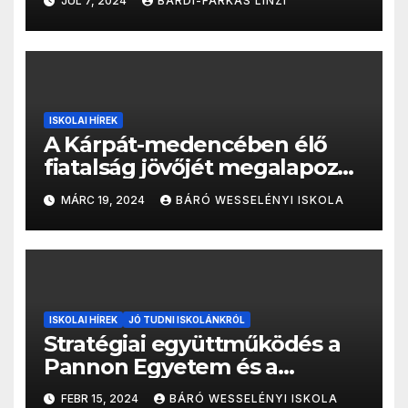
JÚL 7, 2024
BÁRDI-FARKAS LINZI
ISKOLAI HÍREK
A Kárpát-medencében élő
fiatalság jövőjét megalapozó
partnerség született
MÁRC 19, 2024
BÁRÓ WESSELÉNYI ISKOLA
ISKOLAI HÍREK
JÓ TUDNI ISKOLÁNKRÓL
Stratégiai együttműködés a
Pannon Egyetem és a
BANONA között: Kutatás,
FEBR 15, 2024
BÁRÓ WESSELÉNYI ISKOLA