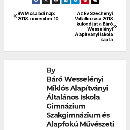
BWM családi nap:
Az Év Széchenyi
Bejegyzés
2018. november 10.
Vállalkozása 2018
különdíját a Báró
navigáció
Wesselényi
Alapítványi Iskola
kapta
By
Báró Wesselényi
Miklós Alapítványi
Általános Iskola
Gimnázium
Szakgimnázium és
Alapfokú Művészeti