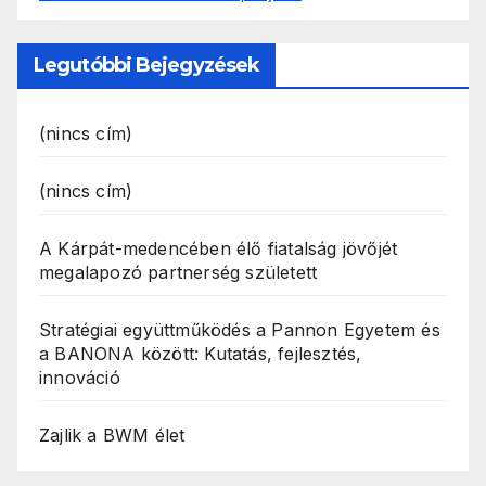
Legutóbbi Bejegyzések
(nincs cím)
(nincs cím)
A Kárpát-medencében élő fiatalság jövőjét
megalapozó partnerség született
Stratégiai együttműködés a Pannon Egyetem és
a BANONA között: Kutatás, fejlesztés,
innováció
Zajlik a BWM élet