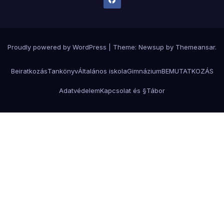
Proudly powered by WordPress
|
Theme:
Newsup
by
Themeansar
.
Beiratkozás
Tankönyv
Általános iskola
Gimnázium
BEMUTATKOZÁS
Adatvédelem
Kapcsolat és §
Tábor