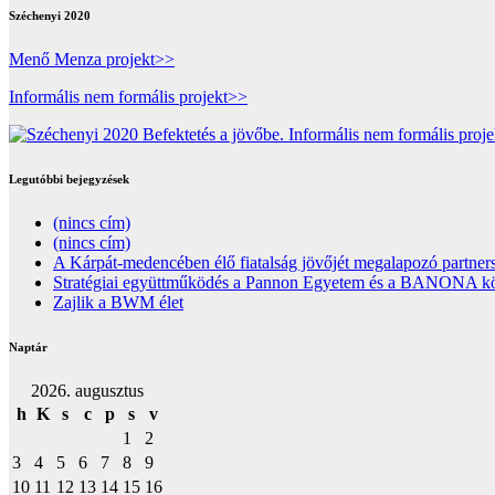
Széchenyi 2020
Menő Menza projekt>>
Informális nem formális projekt>>
Legutóbbi bejegyzések
(nincs cím)
(nincs cím)
A Kárpát-medencében élő fiatalság jövőjét megalapozó partners
Stratégiai együttműködés a Pannon Egyetem és a BANONA közöt
Zajlik a BWM élet
Naptár
2026. augusztus
h
K
s
c
p
s
v
1
2
3
4
5
6
7
8
9
10
11
12
13
14
15
16