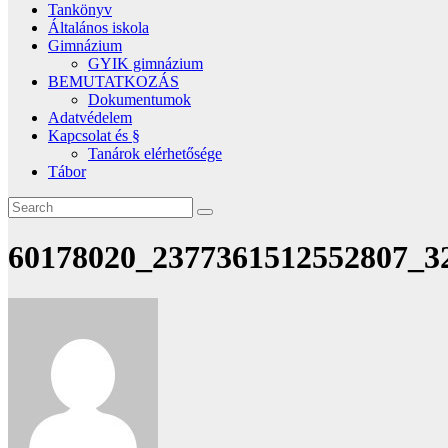
Tankönyv
Általános iskola
Gimnázium
GYIK gimnázium
BEMUTATKOZÁS
Dokumentumok
Adatvédelem
Kapcsolat és §
Tanárok elérhetősége
Tábor
60178020_2377361512552807_3