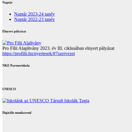
Naptár
Naptár 2023-24 tanév
Naptár 2022-23 tanév
Elnyert pályázat
Pro Filii Alapítvány 2023. év III. ciklusában elnyert pályázat
https://profilii.hu/nyertesek/#7szervezet
NKE Partneriskola
UNESCO
Digitális munkarend