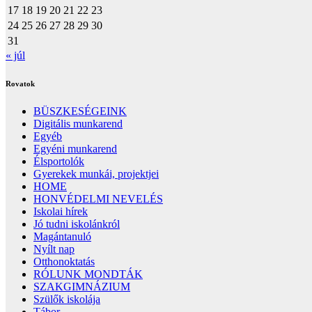
17
18
19
20
21
22
23
24
25
26
27
28
29
30
31
« júl
Rovatok
BÜSZKESÉGEINK
Digitális munkarend
Egyéb
Egyéni munkarend
Élsportolók
Gyerekek munkái, projektjei
HOME
HONVÉDELMI NEVELÉS
Iskolai hírek
Jó tudni iskolánkról
Magántanuló
Nyílt nap
Otthonoktatás
RÓLUNK MONDTÁK
SZAKGIMNÁZIUM
Szülők iskolája
Tábor