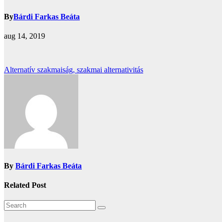
By
Bárdi Farkas Beáta
aug 14, 2019
Bejegyzés
Alternatív szakmaiság, szakmai alternativitás
navigáció
By
Bárdi Farkas Beáta
Related Post