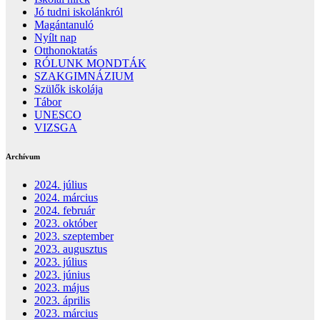
Jó tudni iskolánkról
Magántanuló
Nyílt nap
Otthonoktatás
RÓLUNK MONDTÁK
SZAKGIMNÁZIUM
Szülők iskolája
Tábor
UNESCO
VIZSGA
Archívum
2024. július
2024. március
2024. február
2023. október
2023. szeptember
2023. augusztus
2023. július
2023. június
2023. május
2023. április
2023. március