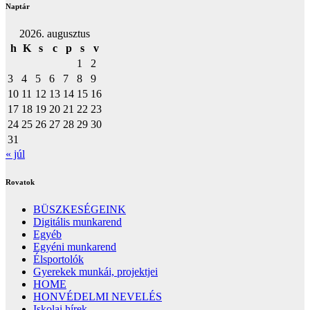
Naptár
2026. augusztus
h
K
s
c
p
s
v
1
2
3
4
5
6
7
8
9
10
11
12
13
14
15
16
17
18
19
20
21
22
23
24
25
26
27
28
29
30
31
« júl
Rovatok
BÜSZKESÉGEINK
Digitális munkarend
Egyéb
Egyéni munkarend
Élsportolók
Gyerekek munkái, projektjei
HOME
HONVÉDELMI NEVELÉS
Iskolai hírek