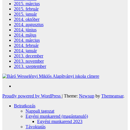
2015. március
2015. február
2015. január
2014. október
2014. augusztus
2014. június
2014. május
2014. március
2014. február
2014. január
2013. december
2013. november
2013. szeptember
Proudly powered by WordPress
|
Theme:
Newsup
by
Themeansar
.
Beiratkozás
Nappali tagozat
Egyéni munkarend (magántanuló)
Egyéni munkarend 2023
Távoktatás