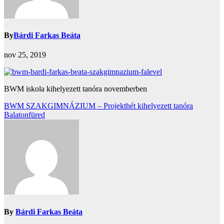
By
Bárdi Farkas Beáta
nov 25, 2019
BWM iskola kihelyezett tanóra novemberben
Bejegyzés
BWM SZAKGIMNÁZIUM – Projekthét kihelyezett tanóra
Balatonfüred
navigáció
By
Bárdi Farkas Beáta