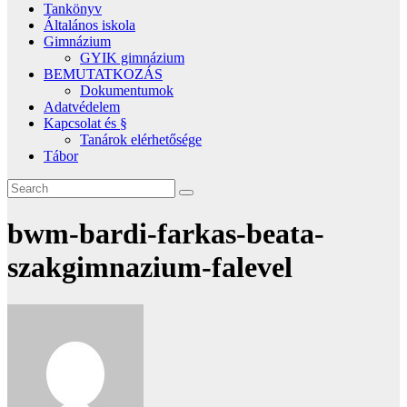
Tankönyv
Általános iskola
Gimnázium
GYIK gimnázium
BEMUTATKOZÁS
Dokumentumok
Adatvédelem
Kapcsolat és §
Tanárok elérhetősége
Tábor
bwm-bardi-farkas-beata-
szakgimnazium-falevel