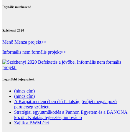
Digitális munkarend
Széchenyi 2020
Menő Menza projekt>>
Informális nem formális projekt>>
Legutóbbi bejegyzések
(nincs cím)
(nincs cím)
A Kárpát-medencében élő fiatalság jövőjét megalapozó
partnerség született
Stratégiai együttműködés a Pannon Egyetem és a BANONA
között: Kutatás, fejlesztés, innováció
Zajlik a BWM élet