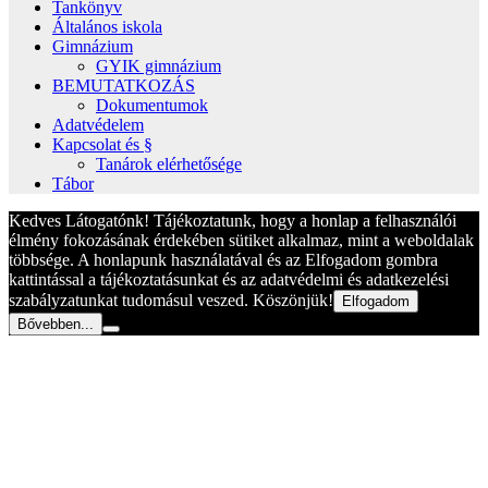
Tankönyv
Általános iskola
Gimnázium
GYIK gimnázium
BEMUTATKOZÁS
Dokumentumok
Adatvédelem
Kapcsolat és §
Tanárok elérhetősége
Tábor
Kedves Látogatónk! Tájékoztatunk, hogy a honlap a felhasználói
élmény fokozásának érdekében sütiket alkalmaz, mint a weboldalak
többsége. A honlapunk használatával és az Elfogadom gombra
kattintással a tájékoztatásunkat és az adatvédelmi és adatkezelési
szabályzatunkat tudomásul veszed. Köszönjük!
Elfogadom
Bővebben...