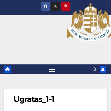
Skip
to
content
Ugratas_1-1