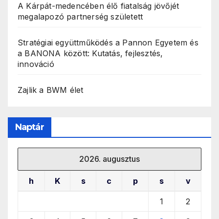
A Kárpát-medencében élő fiatalság jövőjét
megalapozó partnerség született
Stratégiai együttműködés a Pannon Egyetem és
a BANONA között: Kutatás, fejlesztés,
innováció
Zajlik a BWM élet
Naptár
2026. augusztus
h
K
s
c
p
s
v
1
2