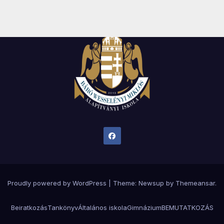
Proudly powered by WordPress
|
Theme:
Newsup
by
Themeansar
.
Beiratkozás
Tankönyv
Általános iskola
Gimnázium
BEMUTATKOZÁS