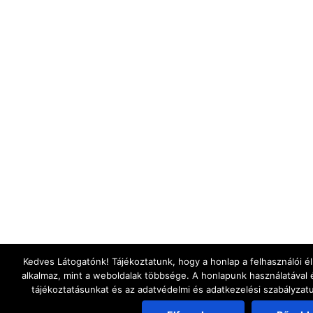
Kedves Látogatónk! Tájékoztatunk, hogy a honlap a felhasználói 
alkalmaz, mint a weboldalak többsége. A honlapunk használatával 
tájékoztatásunkat és az adatvédelmi és adatkezelési szabályza