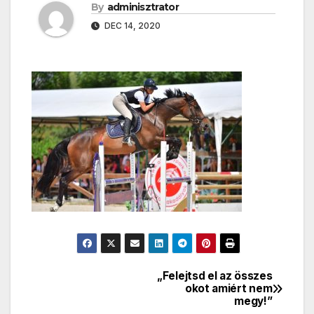
By
adminisztrator
DEC 14, 2020
„Felejtsd el az összes
Bejegyzés
okot amiért nem
megy!”
navigáció