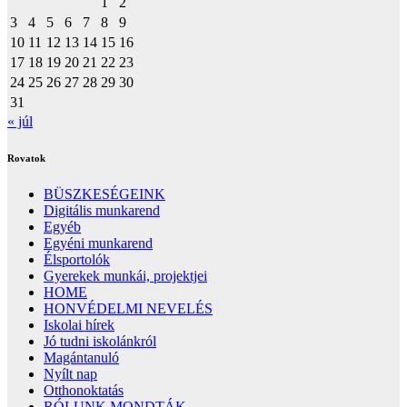
1
2
3
4
5
6
7
8
9
10
11
12
13
14
15
16
17
18
19
20
21
22
23
24
25
26
27
28
29
30
31
« júl
Rovatok
BÜSZKESÉGEINK
Digitális munkarend
Egyéb
Egyéni munkarend
Élsportolók
Gyerekek munkái, projektjei
HOME
HONVÉDELMI NEVELÉS
Iskolai hírek
Jó tudni iskolánkról
Magántanuló
Nyílt nap
Otthonoktatás
RÓLUNK MONDTÁK