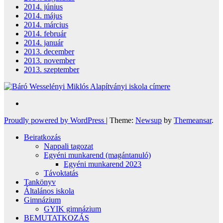
2014. június
2014. május
2014. március
2014. február
2014. január
2013. december
2013. november
2013. szeptember
Proudly powered by WordPress
|
Theme:
Newsup
by
Themeansar
.
Beiratkozás
Nappali tagozat
Egyéni munkarend (magántanuló)
Egyéni munkarend 2023
Távoktatás
Tankönyv
Általános iskola
Gimnázium
GYIK gimnázium
BEMUTATKOZÁS