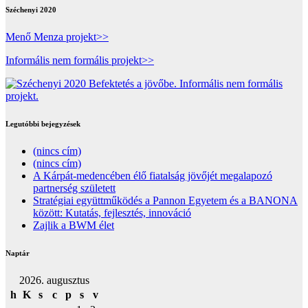
Széchenyi 2020
Menő Menza projekt>>
Informális nem formális projekt>>
Legutóbbi bejegyzések
(nincs cím)
(nincs cím)
A Kárpát-medencében élő fiatalság jövőjét megalapozó
partnerség született
Stratégiai együttműködés a Pannon Egyetem és a BANONA
között: Kutatás, fejlesztés, innováció
Zajlik a BWM élet
Naptár
2026. augusztus
h
K
s
c
p
s
v