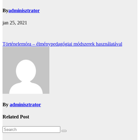
By
adminisztrator
jan 25, 2021
Bejegyzés
Történelemóra – élménypedagógiai módszerek használatával
navigáció
By
adminisztrator
Related Post