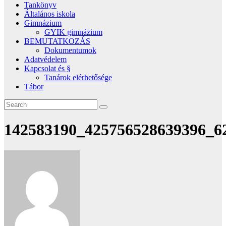
Tankönyv
Általános iskola
Gimnázium
GYIK gimnázium
BEMUTATKOZÁS
Dokumentumok
Adatvédelem
Kapcsolat és §
Tanárok elérhetősége
Tábor
142583190_425756528639396_6