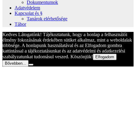
Dokumentumok
Adatvédelem
Kapcsolat és §
Tanárok elérhetősége
Tábor
Kedves Látogatónk! Tájékoztatunk, hogy a honlap a felhasználói
élmény fokozásának érdekében sütiket alkalmaz, mint a weboldalak
többsége. A honlapunk használatával és az Elfogadom gombra
kattintással a tájékoztatásunkat és az adatvédelmi és adatkezelési
szabályzatunkat tudomásul veszed. Köszönjük!
Elfogadom
Bővebben...