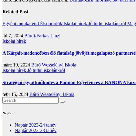
Related Post
Egyéni munkarend
Élsportolók
Iskolai hírek
Jó tudni iskolánkról
Mag
júl 7, 2024
Bárdi-Farkas Linzi
Iskolai hírek
A Kárpát-medencében élő fiatalság jövőjét megalapozó partnerség
márc 19, 2024
Báró Wesselényi Iskola
Iskolai hírek
Jó tudni iskolánkról
Stratégiai együttműködés a Pannon Egyetem és a BANONA között:
febr 15, 2024
Báró Wesselényi Iskola
Naptár
Naptár 2023-24 tanév
Naptár 2022-23 tanév