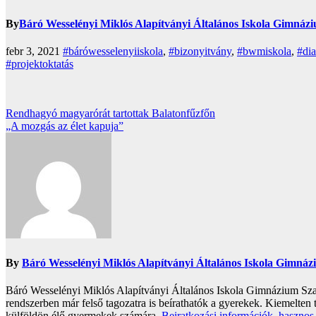
By
Báró Wesselényi Miklós Alapítványi Általános Iskola Gimnáz
febr 3, 2021
#bárówesselenyiiskola
,
#bizonyitvány
,
#bwmiskola
,
#di
#projektoktatás
Bejegyzés
Rendhagyó magyarórát tartottak Balatonfűzfőn
„A mozgás az élet kapuja”
navigáció
By
Báró Wesselényi Miklós Alapítványi Általános Iskola Gimná
Báró Wesselényi Miklós Alapítványi Általános Iskola Gimnázium Szak
rendszerben már felső tagozatra is beírathatók a gyerekek. Kiemelten 
külföldön élő gyermekek számára.
Beiratkozási információk, hasznos