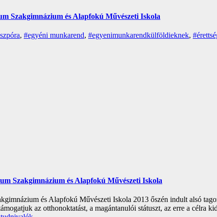
ium Szakgimnázium és Alapfokú Művészeti Iskola
aszpóra
,
#egyéni munkarend
,
#egyenimunkarendkülföldieknek
,
#érettsé
zium Szakgimnázium és Alapfokú Művészeti Iskola
gimnázium és Alapfokú Művészeti Iskola 2013 őszén indult alsó tagoza
támogatjuk az otthonoktatást, a magántanulói státuszt, az erre a célra
 tudnivalók