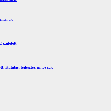
ántanuló
 született
 Kutatás, fejlesztés, innováció