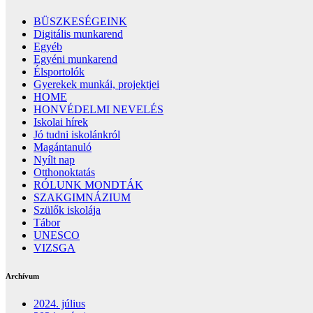
BÜSZKESÉGEINK
Digitális munkarend
Egyéb
Egyéni munkarend
Élsportolók
Gyerekek munkái, projektjei
HOME
HONVÉDELMI NEVELÉS
Iskolai hírek
Jó tudni iskolánkról
Magántanuló
Nyílt nap
Otthonoktatás
RÓLUNK MONDTÁK
SZAKGIMNÁZIUM
Szülők iskolája
Tábor
UNESCO
VIZSGA
Archívum
2024. július