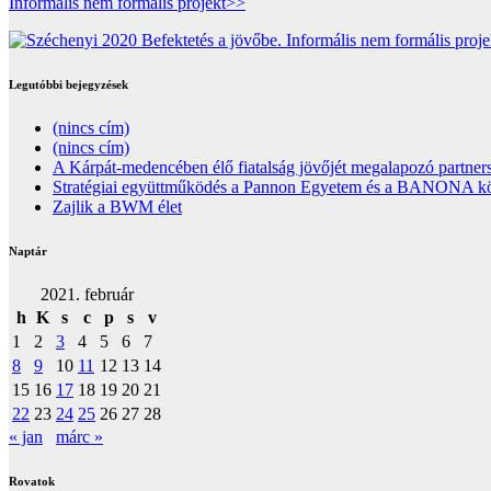
Informális nem formális projekt>>
Legutóbbi bejegyzések
(nincs cím)
(nincs cím)
A Kárpát-medencében élő fiatalság jövőjét megalapozó partners
Stratégiai együttműködés a Pannon Egyetem és a BANONA közöt
Zajlik a BWM élet
Naptár
2021. február
h
K
s
c
p
s
v
1
2
3
4
5
6
7
8
9
10
11
12
13
14
15
16
17
18
19
20
21
22
23
24
25
26
27
28
« jan
márc »
Rovatok