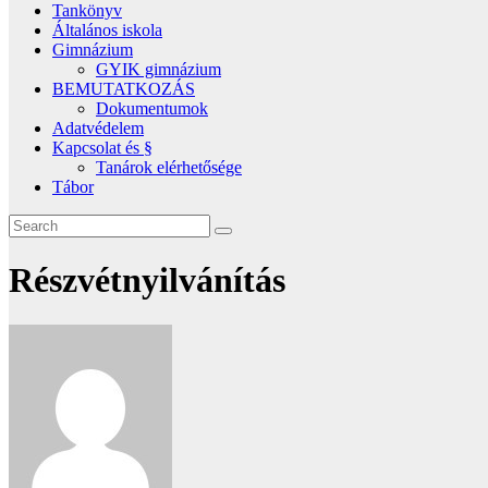
Tankönyv
Általános iskola
Gimnázium
GYIK gimnázium
BEMUTATKOZÁS
Dokumentumok
Adatvédelem
Kapcsolat és §
Tanárok elérhetősége
Tábor
Részvétnyilvánítás