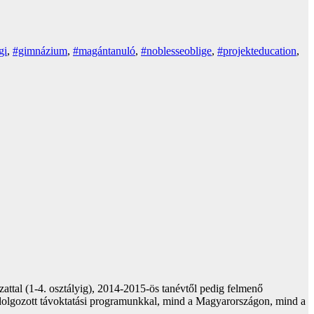
gi
,
#gimnázium
,
#magántanuló
,
#noblesseoblige
,
#projekteducation
,
ttal (1-4. osztályig), 2014-2015-ös tanévtől pedig felmenő
 kidolgozott távoktatási programunkkal, mind a Magyarországon, mind a