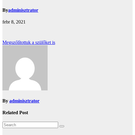
By
adminisztrator
febr 8, 2021
Bejegyzés
Megszólítottuk a szülőket is
navigáció
By
adminisztrator
Related Post