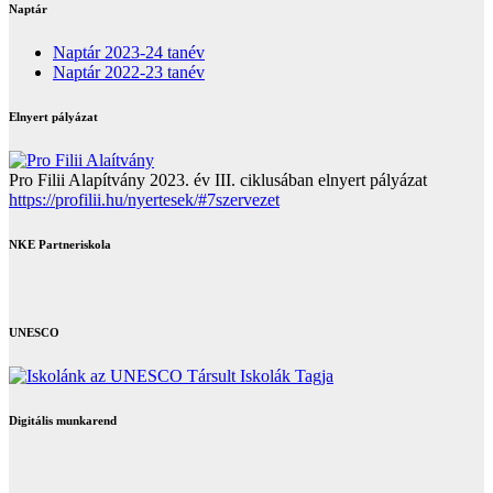
Naptár
Naptár 2023-24 tanév
Naptár 2022-23 tanév
Elnyert pályázat
Pro Filii Alapítvány 2023. év III. ciklusában elnyert pályázat
https://profilii.hu/nyertesek/#7szervezet
NKE Partneriskola
UNESCO
Digitális munkarend