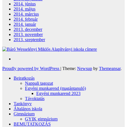
2014. június
2014. május
2014. március
2014. február
2014. január
2013. december
2013. november
2013. szeptember
Proudly powered by WordPress
|
Theme:
Newsup
by
Themeansar
.
Beiratkozás
Nappali tagozat
Egyéni munkarend (magántanuló)
Egyéni munkarend 2023
Távoktatás
Tankönyv
Általános iskola
Gimnázium
GYIK gimnázium
BEMUTATKOZÁS