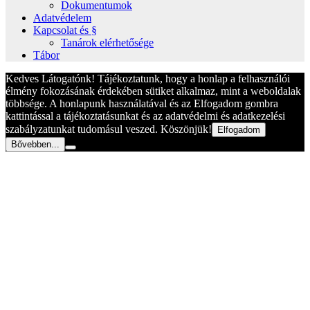
Dokumentumok
Adatvédelem
Kapcsolat és §
Tanárok elérhetősége
Tábor
Kedves Látogatónk! Tájékoztatunk, hogy a honlap a felhasználói
élmény fokozásának érdekében sütiket alkalmaz, mint a weboldalak
többsége. A honlapunk használatával és az Elfogadom gombra
kattintással a tájékoztatásunkat és az adatvédelmi és adatkezelési
szabályzatunkat tudomásul veszed. Köszönjük!
Elfogadom
Bővebben...