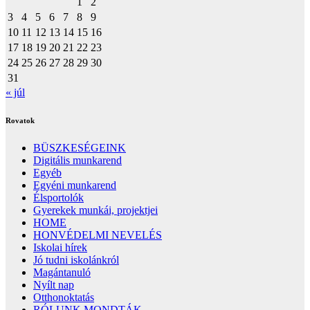
1
2
3
4
5
6
7
8
9
10
11
12
13
14
15
16
17
18
19
20
21
22
23
24
25
26
27
28
29
30
31
« júl
Rovatok
BÜSZKESÉGEINK
Digitális munkarend
Egyéb
Egyéni munkarend
Élsportolók
Gyerekek munkái, projektjei
HOME
HONVÉDELMI NEVELÉS
Iskolai hírek
Jó tudni iskolánkról
Magántanuló
Nyílt nap
Otthonoktatás
RÓLUNK MONDTÁK