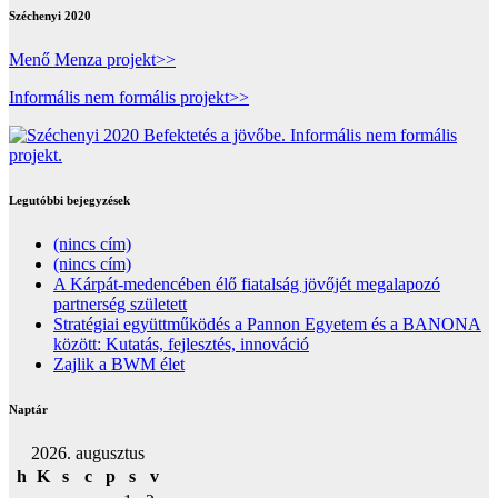
Széchenyi 2020
Menő Menza projekt>>
Informális nem formális projekt>>
Legutóbbi bejegyzések
(nincs cím)
(nincs cím)
A Kárpát-medencében élő fiatalság jövőjét megalapozó
partnerség született
Stratégiai együttműködés a Pannon Egyetem és a BANONA
között: Kutatás, fejlesztés, innováció
Zajlik a BWM élet
Naptár
2026. augusztus
h
K
s
c
p
s
v