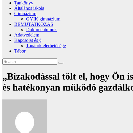
Tankönyv
Általános iskola
Gimnázium
GYIK gimnázium
BEMUTATKOZÁS
Dokumentumok
Adatvédelem
Kapcsolat és §
Tanárok elérhetősége
Tábor
„Bizakodással tölt el, hogy Ön 
és hatékonyan működő gazdálko