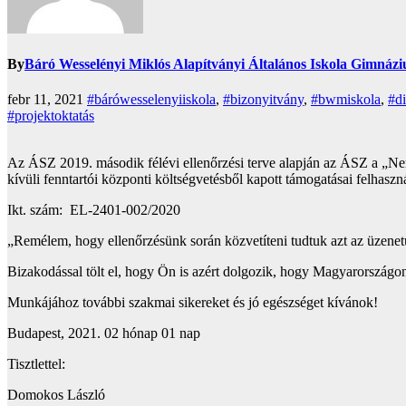
By
Báró Wesselényi Miklós Alapítványi Általános Iskola Gimnáz
febr 11, 2021
#bárówesselenyiiskola
,
#bizonyitvány
,
#bwmiskola
,
#d
#projektoktatás
Az ÁSZ 2019. második félévi ellenőrzési terve alapján az ÁSZ a „Nem
kívüli fenntartói központi költségvetésből kapott támogatásai felhaszn
Ikt. szám: EL-2401-002/2020
„Remélem, hogy ellenőrzésünk során közvetíteni tudtuk azt az üzenetü
Bizakodással tölt el, hogy Ön is azért dolgozik, hogy Magyarország
Munkájához további szakmai sikereket és jó egészséget kívánok!
Budapest, 2021. 02 hónap 01 nap
Tisztlettel:
Domokos László