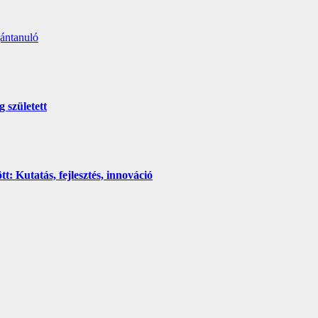
ántanuló
 született
 Kutatás, fejlesztés, innováció