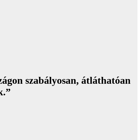
szágon szabályosan, átláthatóan
k.”