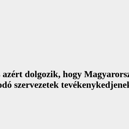
is azért dolgozik, hogy Magyaror
dó szervezetek tevékenykedjene