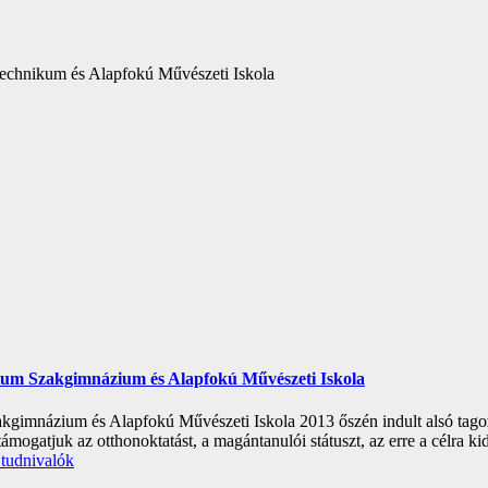
Technikum és Alapfokú Művészeti Iskola
zium Szakgimnázium és Alapfokú Művészeti Iskola
gimnázium és Alapfokú Művészeti Iskola 2013 őszén indult alsó tagoza
támogatjuk az otthonoktatást, a magántanulói státuszt, az erre a célra
 tudnivalók