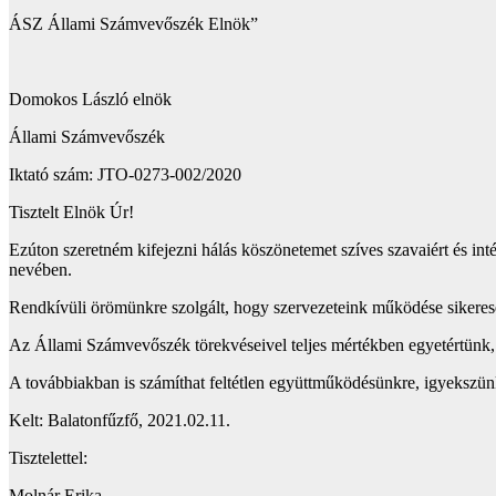
ÁSZ Állami Számvevőszék Elnök”
Domokos László elnök
Állami Számvevőszék
Iktató szám: JTO-0273-002/2020
Tisztelt Elnök Úr!
Ezúton szeretném kifejezni hálás köszönetemet szíves szavaiért és inté
nevében.
Rendkívüli örömünkre szolgált, hogy szervezeteink működése sikeres
Az Állami Számvevőszék törekvéseivel teljes mértékben egyetértünk, 
A továbbiakban is számíthat feltétlen együttműködésünkre, igyekszünk
Kelt: Balatonfűzfő, 2021.02.11.
Tisztelettel:
Molnár Erika