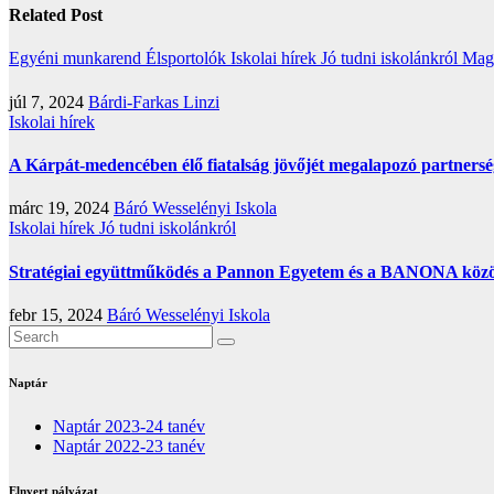
Related Post
Egyéni munkarend
Élsportolók
Iskolai hírek
Jó tudni iskolánkról
Mag
júl 7, 2024
Bárdi-Farkas Linzi
Iskolai hírek
A Kárpát-medencében élő fiatalság jövőjét megalapozó partnerség
márc 19, 2024
Báró Wesselényi Iskola
Iskolai hírek
Jó tudni iskolánkról
Stratégiai együttműködés a Pannon Egyetem és a BANONA között:
febr 15, 2024
Báró Wesselényi Iskola
Naptár
Naptár 2023-24 tanév
Naptár 2022-23 tanév
Elnyert pályázat