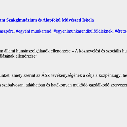
ium Szakgimnázium és Alapfokú Művészeti Iskola
iaszpóra
,
#egyéni munkarend
,
#egyenimunkarendkülföldieknek
,
#éretts
 állami humánszolgáltatók ellenőrzése – A köznevelési és szociális hu
álásának ellenőrzése”
nket, amely szerint az ÁSZ tevékenységének a célja a közpénzügyi helyz
on szabályosan, átláthatóan és hatékonyan működő gazdálkodó szerveze