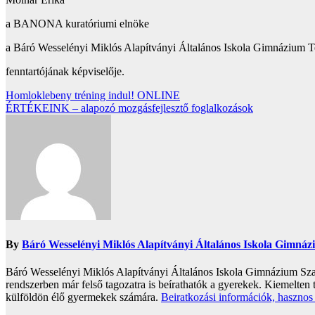
a BANONA kuratóriumi elnöke
a Báró Wesselényi Miklós Alapítványi Általános Iskola Gimnázium 
fenntartójának képviselője.
Bejegyzés
Homloklebeny tréning indul! ONLINE
ÉRTÉKEINK – alapozó mozgásfejlesztő foglalkozások
navigáció
By
Báró Wesselényi Miklós Alapítványi Általános Iskola Gimná
Báró Wesselényi Miklós Alapítványi Általános Iskola Gimnázium Szak
rendszerben már felső tagozatra is beírathatók a gyerekek. Kiemelten 
külföldön élő gyermekek számára.
Beiratkozási információk, hasznos