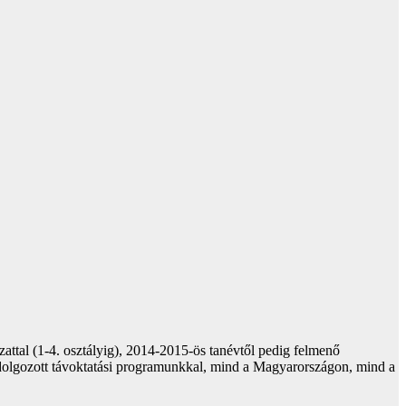
ttal (1-4. osztályig), 2014-2015-ös tanévtől pedig felmenő
 kidolgozott távoktatási programunkkal, mind a Magyarországon, mind a