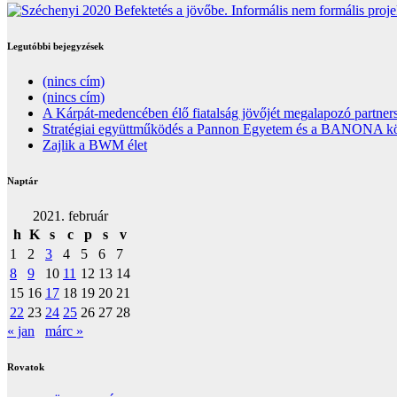
Legutóbbi bejegyzések
(nincs cím)
(nincs cím)
A Kárpát-medencében élő fiatalság jövőjét megalapozó partners
Stratégiai együttműködés a Pannon Egyetem és a BANONA közöt
Zajlik a BWM élet
Naptár
2021. február
h
K
s
c
p
s
v
1
2
3
4
5
6
7
8
9
10
11
12
13
14
15
16
17
18
19
20
21
22
23
24
25
26
27
28
« jan
márc »
Rovatok