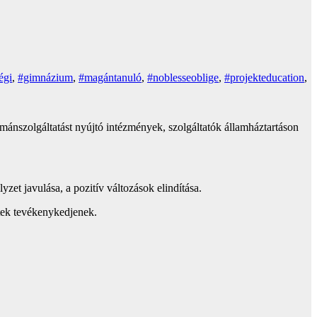
égi
,
#gimnázium
,
#magántanuló
,
#noblesseoblige
,
#projekteducation
,
mánszolgáltatást nyújtó intézmények, szolgáltatók államháztartáson
et javulása, a pozitív változások elindítása.
tek tevékenykedjenek.