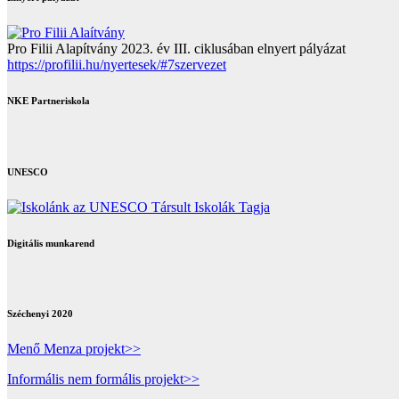
Pro Filii Alapítvány 2023. év III. ciklusában elnyert pályázat
https://profilii.hu/nyertesek/#7szervezet
NKE Partneriskola
UNESCO
Digitális munkarend
Széchenyi 2020
Menő Menza projekt>>
Informális nem formális projekt>>